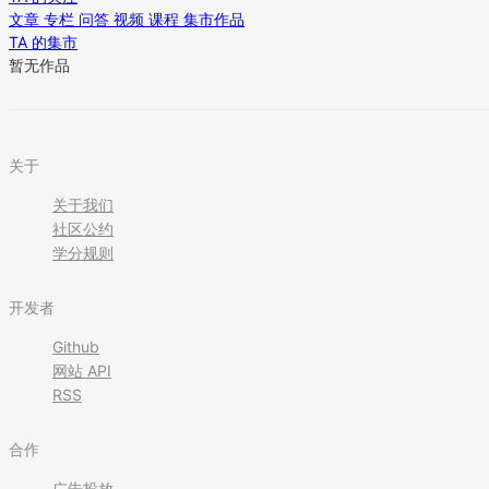
文章
专栏
问答
视频
课程
集市作品
TA 的集市
暂无作品
关于
关于我们
社区公约
学分规则
开发者
Github
网站 API
RSS
合作
广告投放