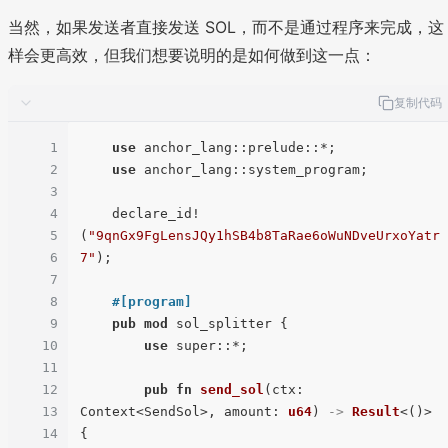
当然，如果发送者直接发送 SOL，而不是通过程序来完成，这
样会更高效，但我们想要说明的是如何做到这一点：
复制代码
1
use
 anchor_lang::prelude::*;

2
use
 anchor_lang::system_program;

3
4
    declare_id!
5
(
"9qnGx9FgLensJQy1hSB4b8TaRae6oWuNDveUrxoYatr
6
7"
);

7
8
#[program]
9
pub
mod
 sol_splitter {

10
use
 super::*;

11
12
pub
fn
send_sol
(ctx: 
13
Context<SendSol>, amount: 
u64
) 
->
Result
<()> 
14
{
