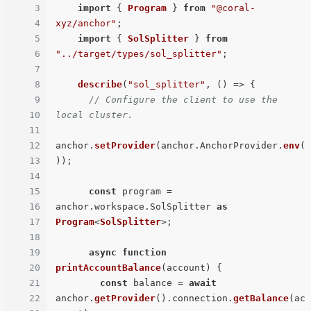
3
import
 { 
Program
 } 
from
"@coral-
4
xyz/anchor"
;

5
import
 { 
SolSplitter
 } 
from
6
"../target/types/sol_splitter"
;

7
8
describe
(
"sol_splitter"
, 
() =>
 {

9
// Configure the client to use the 
10
local cluster.
11
12
anchor.
setProvider
(anchor.
AnchorProvider
.
env
(
13
));

14
15
const
 program = 
16
anchor.
workspace
.
SolSplitter
as
17
Program
<
SolSplitter
>;

18
19
async
function
20
printAccountBalance
(
account
) {

21
const
 balance = 
await
22
anchor.
getProvider
().
connection
.
getBalance
(ac