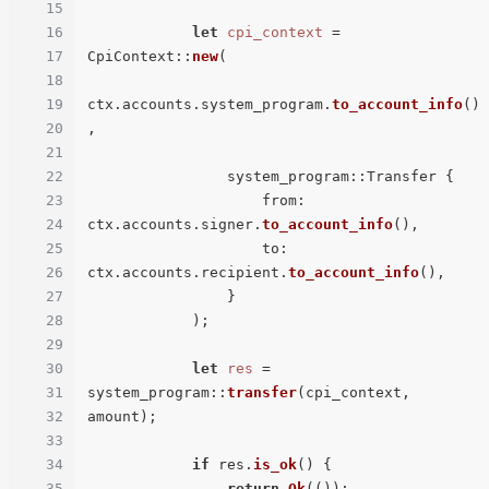
15
16
let
cpi_context
 = 
17
CpiContext::
new
(

18
19
ctx.accounts.system_program.
to_account_info
()
20
, 

21
22
                system_program::Transfer {

23
                    from: 
24
ctx.accounts.signer.
to_account_info
(),

25
                    to: 
26
ctx.accounts.recipient.
to_account_info
(),

27
                }

28
            );

29
30
let
res
 = 
31
system_program::
transfer
(cpi_context, 
32
amount);

33
34
if
 res.
is_ok
() {

35
return
Ok
(());
