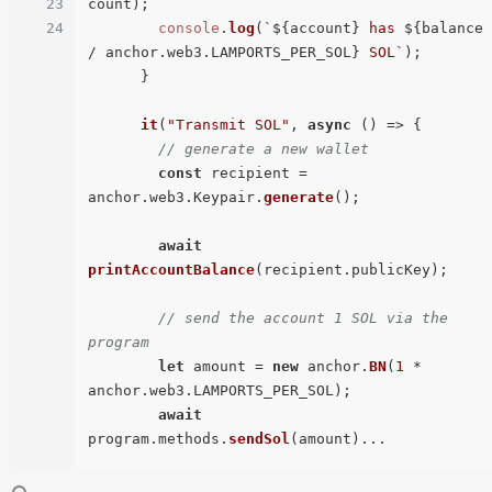
23
count);

24
console
.
log
(
`
${account}
 has 
${balance 
/ anchor.web3.LAMPORTS_PER_SOL}
 SOL`
);

      }

it
(
"Transmit SOL"
, 
async
 () => {

// generate a new wallet
const
 recipient = 
anchor.
web3
.
Keypair
.
generate
();

await
printAccountBalance
(recipient.
publicKey
);

// send the account 1 SOL via the 
program
let
 amount = 
new
 anchor.
BN
(
1
 * 
anchor.
web3
.
LAMPORTS_PER_SOL
);

await
program.
methods
.
sendSol