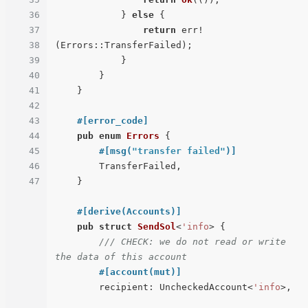
36
            } 
else
 {

37
return
 err!
38
(Errors::TransferFailed);

39
            }

40
        }

41
    }

42
43
#[error_code]
44
pub
enum
Errors
 {

45
#[msg(
"transfer failed"
)]
46
        TransferFailed,

47
    }

#[derive(Accounts)]
pub
struct
SendSol
<
'info
> {

/// CHECK: we do not read or write 
the data of this account
#[account(mut)]
        recipient: UncheckedAccount<
'info
>,
