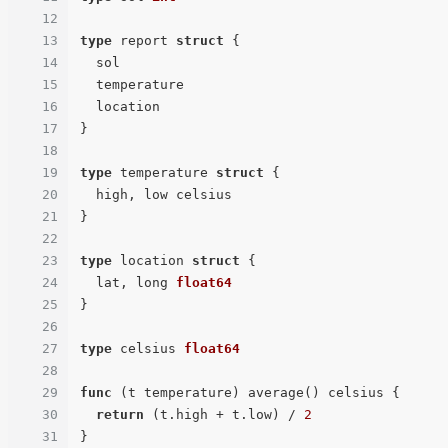
12
13
type
 report 
struct
 {

14
  sol 

15
  temperature

16
  location

17
}

18
19
type
 temperature 
struct
 {

20
  high, low celsius

21
}

22
23
type
 location 
struct
 {

24
  lat, long 
float64
25
}

26
27
type
 celsius 
float64
28
29
func
(t temperature)
 average() celsius {

30
return
 (t.high + t.low) / 
2
31
}
