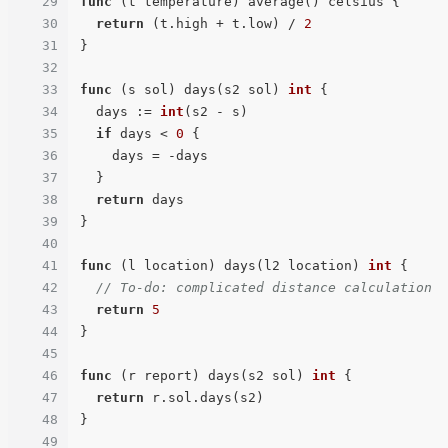
29
func
(t temperature)
 average() celsius {

30
return
 (t.high + t.low) / 
2
31
}

32
33
func
(s sol)
 days(s2 sol) 
int
 {

34
  days := 
int
(s2 - s)

35
if
 days < 
0
 {

36
    days = -days

37
  }

38
return
 days

39
}

40
41
func
(l location)
 days(l2 location) 
int
 {

42
// To-do: complicated distance calculation
43
return
5
44
}

45
46
func
(r report)
 days(s2 sol) 
int
 {

47
return
 r.sol.days(s2)

48
}

49