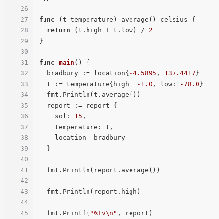
26
27
func
(t temperature)
 average() celsius {

28
return
 (t.high + t.low) / 
2
29
}

30
31
func
main
()
 {

32
  bradbury := location{
-4.5895
, 
137.4417
}

33
  t := temperature{high: 
-1.0
, low: 
-78.0
}

34
  fmt.Println(t.average())

35
  report := report {

36
    sol: 
15
,

37
    temperature: t,

38
    location: bradbury

39
  }

40
41
  fmt.Println(report.average())

42
43
  fmt.Println(report.high)

44
45
  fmt.Printf(
"%+v\n"
, report)
