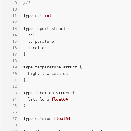
9
//}
10
11
type
 sol 
int
12
13
type
 report 
struct
 {

14
  sol 

15
  temperature

16
  location

17
}

18
19
type
 temperature 
struct
 {

20
  high, low celsius

21
}

22
23
type
 location 
struct
 {

24
  lat, long 
float64
25
}

26
27
type
 celsius 
float64
28