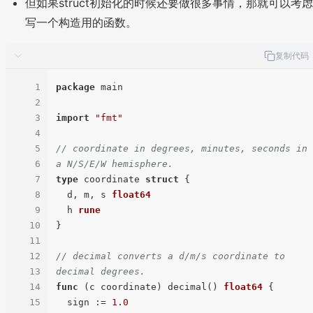
但如果struct初始化的时候还要做很多事情，那就可以考虑
写一个构造用的函数。
复制代码
1
package
 main

2
3
import
"fmt"
4
5
// coordinate in degrees, minutes, seconds in 
6
a N/S/E/W hemisphere.
7
type
 coordinate 
struct
 {

8
  d, m, s 
float64
9
  h 
rune
10
}

11
12
// decimal converts a d/m/s coordinate to 
13
decimal degrees.
14
func
(c coordinate)
 decimal() 
float64
 {

15
  sign := 
1.0