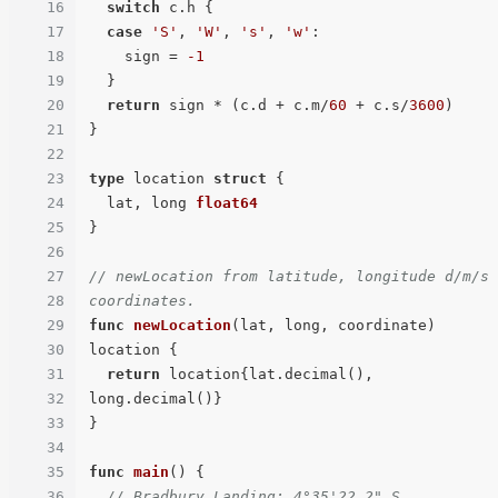
16
switch
 c.h {

17
case
'S'
, 
'W'
, 
's'
, 
'w'
:

18
    sign = 
-1
19
  }

20
return
 sign * (c.d + c.m/
60
 + c.s/
3600
)

21
}

22
23
type
 location 
struct
 {

24
  lat, long 
float64
25
}

26
27
// newLocation from latitude, longitude d/m/s 
28
coordinates.
29
func
newLocation
(lat, long, coordinate)
30
location {

31
return
 location{lat.decimal(), 
32
long.decimal()}

33
}

34
35
func
main
()
 {

36
// Bradbury Landing: 4°35'22.2" S, 