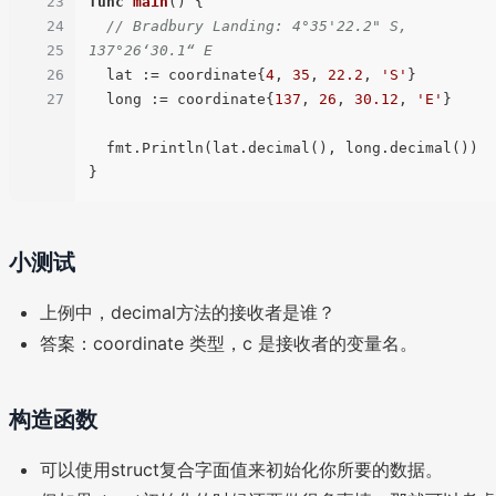
23
func
main
()
 {

24
// Bradbury Landing: 4°35'22.2" S, 
25
137°26‘30.1“ E
26
  lat := coordinate{
4
, 
35
, 
22.2
, 
'S'
}

27
  long := coordinate{
137
, 
26
, 
30.12
, 
'E'
}

  fmt.Println(lat.decimal(), long.decimal())

小测试
上例中，decimal方法的接收者是谁？
答案：coordinate 类型，c 是接收者的变量名。
构造函数
可以使用struct复合字面值来初始化你所要的数据。