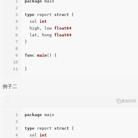
1
package
 main

2
3
type
 report 
struct
 {

4
  sol 
int
5
  high, low 
float64
6
  lat, hong 
float64
7
}

8
9
func
main
()
 {

10
11
例子二
复制代码
1
package
 main

2
3
type
 report 
struct
 {

4
  sol 
int