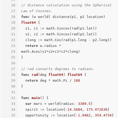
16
// distance calculation using the Spherical 
17
Law of Cosines.
18
func
(w world)
 distance(p1, p2 location) 
19
float64
 {

20
  s1, c1 := math.Sincos(rad(p1.lat))

21
  s2, c2 := math.Sincos(rad(p2.lat))

22
  clong := math.Cos(rad(p1.long - p2.long))

23
return
 w.radius * 
24
math.Acos(s1*s2+c1*c2*clong)

25
}

26
27
// rad converts degrees to radians.
28
func
rad
(deg 
float64
)
float64
 {

29
return
 deg * math.Pi / 
180
30
}

31
32
func
main
()
 {

33
var
 mars = world{radius: 
3389.5
}

34
  spirit := location{
-14.5684
, 
175.472636
}

35
  opportunity := location{
-1.9462
, 
354.4734
}
