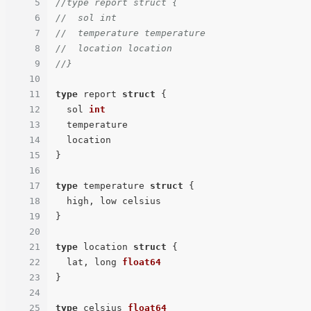
5
//type report struct {
6
//  sol int
7
//  temperature temperature
8
//  location location
9
//}
10
11
type
 report 
struct
 {

12
  sol 
int
13
  temperature

14
  location

15
}

16
17
type
 temperature 
struct
 {

18
  high, low celsius

19
}

20
21
type
 location 
struct
 {

22
  lat, long 
float64
23
}

24
25
type
 celsius 
float64