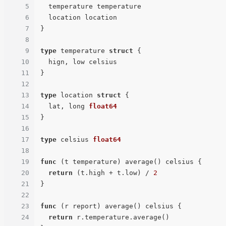
5
  temperature temperature

6
  location location

7
}

8
9
type
 temperature 
struct
 {

10
  hign, low celsius

11
}

12
13
type
 location 
struct
 {

14
  lat, long 
float64
15
}

16
17
type
 celsius 
float64
18
19
func
(t temperature)
 average() celsius {

20
return
 (t.high + t.low) / 
2
21
}

22
23
func
(r report)
 average() celsius {

24
return
 r.temperature.average()
