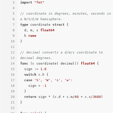
3
import
"fmt"
4
5
// coordinate in degrees, minutes, seconds in 
6
a N/S/E/W hemisphere.
7
type
 coordinate 
struct
 {

8
  d, m, s 
float64
9
  h 
rune
10
}

11
12
// decimal converts a d/m/s coordinate to 
13
decimal degrees.
14
func
(c coordinate)
 decimal() 
float64
 {

15
  sign := 
1.0
16
switch
 c.h {

17
case
'S'
, 
'W'
, 
's'
, 
'w'
:

18
    sign = 
-1
19
  }

20
return
 sign * (c.d + c.m/
60
 + c.s/
3600
)

21
}

22