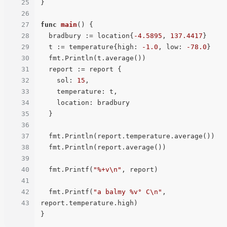
25
}

26
27
func
main
()
 {

28
  bradbury := location{
-4.5895
, 
137.4417
}

29
  t := temperature{high: 
-1.0
, low: 
-78.0
}

30
  fmt.Println(t.average())

31
  report := report {

32
    sol: 
15
,

33
    temperature: t,

34
    location: bradbury

35
  }

36
37
  fmt.Println(report.temperature.average())

38
  fmt.Println(report.average())

39
40
  fmt.Printf(
"%+v\n"
, report)

41
42
  fmt.Printf(
"a balmy %v° C\n"
, 
43
report.temperature.high)
