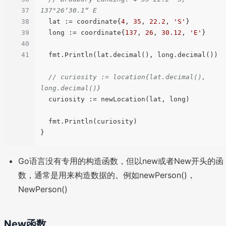
37
137°26‘30.1“ E
38
  lat := coordinate{
4
, 
35
, 
22.2
, 
'S'
}

39
  long := coordinate{
137
, 
26
, 
30.12
, 
'E'
}

40
41
  fmt.Println(lat.decimal(), long.decimal())

// curiosity := location{lat.decimal(), 
long.decimal()}
  curiosity := newLocation(lat, long)

  fmt.Println(curiosity)

Go语言没有专用的构造函数，但以new或者New开头的函
数，通常是用来构造数据的。例如newPerson()，
NewPerson()
New函数