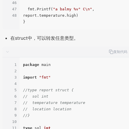
46
47
  fmt.Printf(
"a balmy %v° C\n"
, 
48
report.temperature.high)

在struct中，可以转发任意类型。
复制代码
1
package
 main

2
3
import
"fmt"
4
5
//type report struct {
6
//  sol int
7
//  temperature temperature
8
//  location location
9
//}
10
11
type
 sol 
int