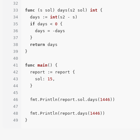
32
33
func
(s sol)
 days(s2 sol) 
int
 {

34
  days := 
int
(s2 - s)

35
if
 days < 
0
 {

36
    days = -days

37
  }

38
return
 days

39
}

40
41
func
main
()
 {

42
  report := report {

43
    sol: 
15
,

44
  }

45
46
  fmt.Println(report.sol.days(
1446
))

47
48
  fmt.Println(report.days(
1446
))

49