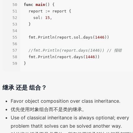
50
func
main
()
 {

51
  report := report {

52
    sol: 
15
,

53
  }

54
55
  fmt.Println(report.sol.days(
1446
))

56
57
//fmt.Println(report.days(1446)) // 报错
58
  fmt.Println(report.days(
1446
))

59
继承 还是 组合？
Favor object composition over class inheritance.
优先使用对象组合而不是类的继承。
Use of classical inheritance is always optional; every
problem thatit solves can be solved another way.