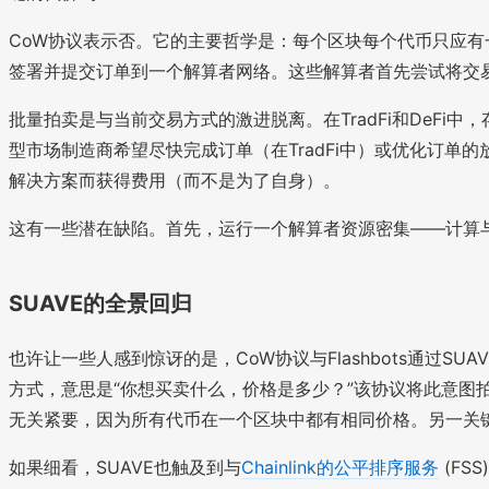
CoW协议表示否。它的主要哲学是：每个区块每个代币只应有
签署并提交订单到一个解算者网络。这些解算者首先尝试将交易
批量拍卖是与当前交易方式的激进脱离。在TradFi和DeFi
型市场制造商希望尽快完成订单（在TradFi中）或优化订单
解决方案而获得费用（而不是为了自身）。
这有一些潜在缺陷。首先，运行一个解算者资源密集——计算
SUAVE的全景回归
也许让一些人感到惊讶的是，CoW协议与Flashbots通过S
方式，意思是“你想买卖什么，价格是多少？”该协议将此意图拍
无关紧要，因为所有代币在一个区块中都有相同价格。另一关键
如果细看，SUAVE也触及到与
Chainlink的公平排序服务
(FS