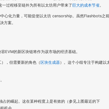
将这一过程移至链外为所有以太坊用户带来了
巨大的成本节省
。
中心化力量，可能促使以太坊 censorship。虽然Flashbots之
解决方案。
全兼容EVM的新区块链将作为该市场的经济基础。
矿工），但需要新的角色（
区块生成器
）。这个小组专注于构建以
块。
独占的崛起。这在某种程度上是有效的（参见上图最近的下
寻租机会。