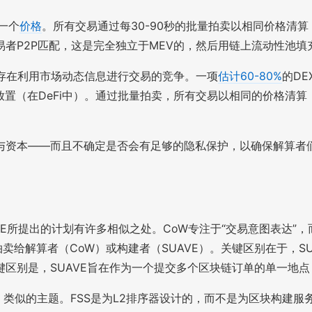
一个
价格
。所有交易通过每30-90秒的批量拍卖以相同价格清
者P2P匹配，这是完全独立于MEV的，然后用链上流动性池填
中，存在利用市场动态信息进行交易的竞争。一项
估计60-80%
的D
的放置（在DeFi中）。通过批量拍卖，所有交易以相同的价格
与资本——而且不确定是否会有足够的隐私保护，以确保解算者
UAVE所提出的计划有许多相似之处。CoW专注于“交易意图表达”
卖给解算者（CoW）或构建者（SUAVE）。关键区别在于，S
区别是，SUAVE旨在作为一个提交多个区块链订单的单一地点
S) 类似的主题。FSS是为L2排序器设计的，而不是为区块构建