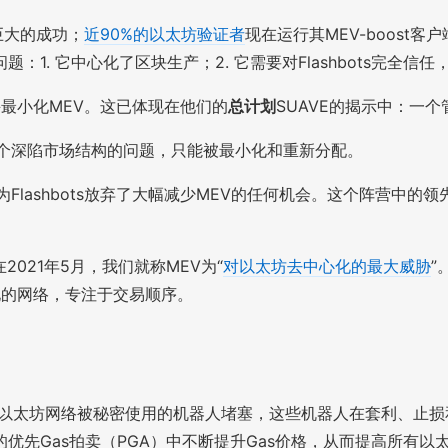
得巨大的成功；
近90%的以太坊验证者
现在运行其MEV-boos
. 它中心化了区块生产；2. 它需要对Flashbots完全信
化并最小化MEV。这已体现在他们的
总计划
SUAVE的揭示中：一
一个深陷市场结构的问题，只能被最小化和重新分配。
lashbots放弃了大幅减少MEV的任何机会。这个阵营中的领
2021年5月，我们就称MEV为“
对以太坊去中心化的最大威胁
”
化的网络，专注于交易顺序。
bots之前，以太坊网络被秘密使用的机器人堵塞，这些机器人在套
优先Gas拍卖（PGA）中不断提升Gas价格，从而提高所有以太坊