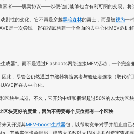
拍卖给搜索者——脱离协议——以便他们能够包含有利可图的交易。
发生了戏剧性的变化。它不再是穿越
黑暗森林
的勇士，而是被
视为
一种
AVE是一次尝试，旨在彻底构建一个全面的去中心化MEV危机
生成器”。而不是通过Flashbots网络连接MEV活动，一个完
得到了扩展。因此，尽管它仍然通过中继器将搜索者与验证者连接（取代
UAVE旨在去中心化。
一中继者和区块生成器。不久，它开始中继和捆绑超过50%的以太坊区
）是比区块更好的度量，因为不需要每个层位都有一个区块
后来又开源其
MEV-boost生成器
包，以帮助竞争对手并阻止自己
bots，其他实体也会崛起，建造大多数以太坊区块并创造审查和