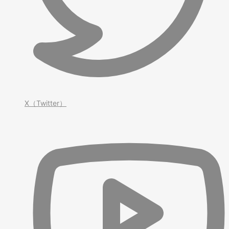
X（Twitter）