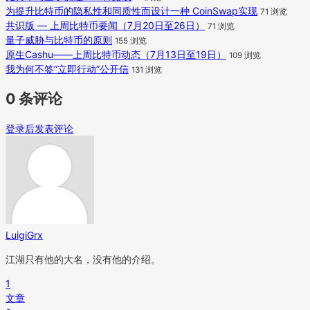
为提升比特币的隐私性和同质性而设计一种 CoinSwap实现
71 浏览
共识版 — 上周比特币要闻（7月20日至26日）
71 浏览
量子威胁与比特币的原则
155 浏览
原生Cashu——上周比特币动态（7月13日至19日）
109 浏览
我为何不签“立即行动”公开信
131 浏览
0 条评论
登录后发表评论
LuigiGrx
江湖只有他的大名，没有他的介绍。
1
文章