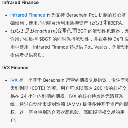
Infrared Finance
Infrared Finance
作为支持 Berachain PoL 机制的核心基
iB
和
础设施，使用户能够灵活利用质押资产
iBERA。
i
BGT
G
iB
是
治理代币
BGT 的流动性包装器，
i
BGT
B
er
a
c
hain
T
G
许用户在质押 $BGT 的同时保持流动性，并在各种 DeFi 
和
T
用中使用。Infrared Finance 还提供 PoL Vaults，为流动
是
提供者提供奖励。
B
er
IVX Finance
ac
h
IVX
是一个基于 Berachain 运营的期权交易协议，专注于
ai
天到到期 (0DTE) 选项。用户可以以高达 200 倍的杠杆交
n
治
易在 24 小时内到期的期权。IVX 的核心特点是无清算系
理
统，通过自动化市场制造商 (AMM) 提供多种基于资产的
代
权。这一平台特别适合喜欢高风险、高回报期权交易的用
币
户。