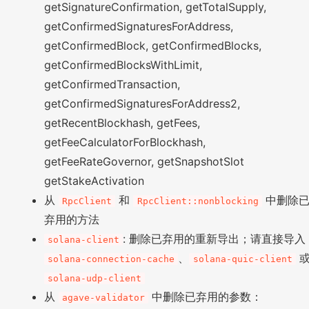
getSignatureConfirmation, getTotalSupply,
getConfirmedSignaturesForAddress,
getConfirmedBlock, getConfirmedBlocks,
getConfirmedBlocksWithLimit,
getConfirmedTransaction,
getConfirmedSignaturesForAddress2,
getRecentBlockhash, getFees,
getFeeCalculatorForBlockhash,
getFeeRateGovernor, getSnapshotSlot
getStakeActivation
从
和
中删除
RpcClient
RpcClient::nonblocking
弃用的方法
: 删除已弃用的重新导出；请直接导入
solana-client
、
solana-connection-cache
solana-quic-client
solana-udp-client
从
中删除已弃用的参数：
agave-validator