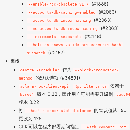
(#1886)
--enable-rpc-obsolete_v1_7
(#2063)
--accounts-db-caching-enabled
(#2063)
--accounts-db-index-hashing
(#2063)
--no-accounts-db-index-hashing
(#2148)
--incremental-snapshots
--halt-on-known-validators-accounts-hash-
(#2157)
mismatch
更改
作为
central-scheduler
--block-production-
的默认选项 (#34891)
method
:
依赖于
solana-rpc-client-api
RpcFilterError
版本 0.22，因此用户可能需要升级到
base64
base6
版本 0.22
将
的默认值从 150
--health-check-slot-distance
更改为 128
CLI: 可以在程序部署期间指定
--with-compute-unit-