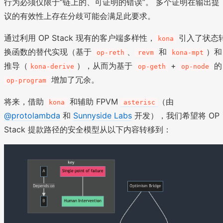
行为必须仅限于“链上的、可证明的错误”。 多个证明在输出提
议的有效性上存在分歧可能会满足此要求。
通过利用 OP Stack 现有的客户端多样性，
引入了状态
kona
换函数的替代实现（基于
、
和
）和
op-reth
revm
kona-mpt
推导（
），从而为基于
+
的
kona-derive
op-geth
op-node
增加了冗余。
op-program
将来，借助
和辅助 FPVM
（由
kona
asterisc
@protolambda
和
Sunnyside Labs
开发），我们希望将 OP
Stack 提款路径的安全模型从以下内容转移到：