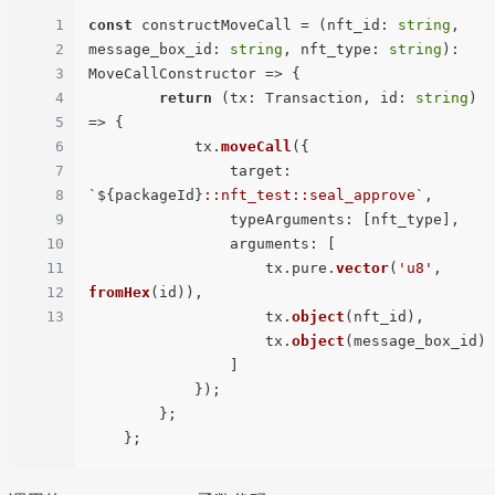
1
const
 constructMoveCall = (
nft_id
: 
string
, 
2
message_box_id
: 
string
, 
nft_type
: 
string
): 
3
MoveCallConstructor
 =>
 {

4
return
(
tx: Transaction, id: 
string
) 
5
=>
 {

6
            tx.
moveCall
({

7
target
: 
8
`
${packageId}
::nft_test::seal_approve`
,

9
typeArguments
: [nft_type],

10
arguments
: [

11
                    tx.
pure
.
vector
(
'u8'
, 
12
fromHex
(id)),

13
                    tx.
object
(nft_id),

                    tx.
object
(message_box_id)

                ]

            });

        };
