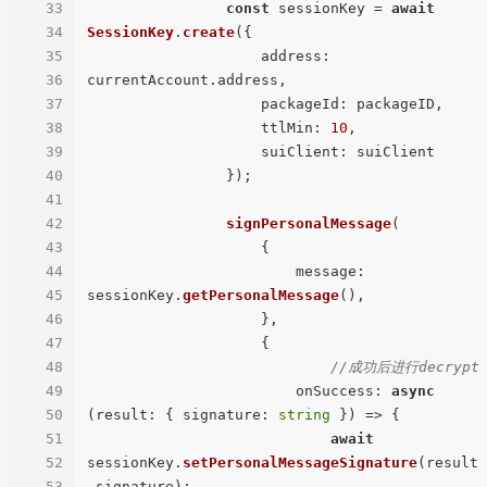
33
const
 sessionKey = 
await
34
SessionKey
.
create
({

35
address
: 
36
currentAccount.
address
,

37
packageId
: packageID,

38
ttlMin
: 
10
,

39
suiClient
: suiClient

40
                });

41
42
signPersonalMessage
(

43
                    {

44
message
: 
45
sessionKey.
getPersonalMessage
(),

46
                    },

47
                    {

48
//成功后进行decrypt
49
onSuccess
: 
async
50
(
result
: { 
signature
: 
string
 }) => {

51
await
52
sessionKey.
setPersonalMessageSignature
(result
53
.
signature
);
