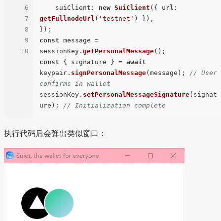
6
suiClient
: 
new
SuiClient
({ 
url
: 
7
getFullnodeUrl
(
'testnet'
) }),

8
9
const
 message = 
10
sessionKey.
getPersonalMessage
const
 { signature } = 
await
keypair.
signPersonalMessage
(message); 
// User 
confirms in wallet
sessionKey.
setPersonalMessageSignature
(signat
ure); 
// Initialization complete
执行代码后会弹出类似窗口：