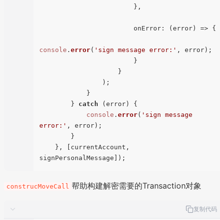
                        },

onError
: 
(
error
) =>
 {

console
.
error
(
'sign message error:'
, error);

                        }

                    }

                );

            }

        } 
catch
 (error) {

console
.
error
(
'sign message 
error:'
, error);

        }

    }, [currentAccount, 
帮助构建解密需要的Transaction对象
construcMoveCall
复制代码