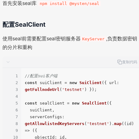
首先安装seal库
npm install @mysten/seal
配置SealClient
使用seal前需要配置seal密钥服务器
,负责数据密钥
KeyServer
的分片和重构
复制代码
1
//配置sui客户端
2
const
 suiClient = 
new
SuiClient
({ 
url
: 
3
getFullnodeUrl
(
'testnet'
) });

4
5
const
 sealClient = 
new
SealClient
({

6
  suiClient,

7
serverConfigs
: 
8
getAllowlistedKeyServers
(
'testnet'
).
map
(
(
id
) 
9
=>
 ({

10
objectId
: id,
