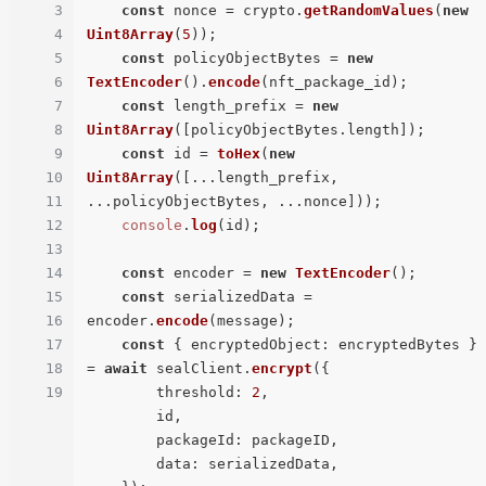
3
const
 nonce = crypto.
getRandomValues
(
new
4
Uint8Array
(
5
));

5
const
 policyObjectBytes = 
new
6
TextEncoder
().
encode
(nft_package_id);

7
const
 length_prefix = 
new
8
Uint8Array
([policyObjectBytes.
length
]);

9
const
 id = 
toHex
(
new
10
Uint8Array
([...length_prefix, 
11
...policyObjectBytes, ...nonce]));

12
console
.
log
(id);

13
14
const
 encoder = 
new
TextEncoder
();

15
const
 serializedData = 
16
encoder.
encode
(message);

17
const
 { 
encryptedObject
: encryptedBytes } 
18
= 
await
 sealClient.
encrypt
({

19
threshold
: 
2
,

        id,

packageId
: packageID,

data
: serializedData,
