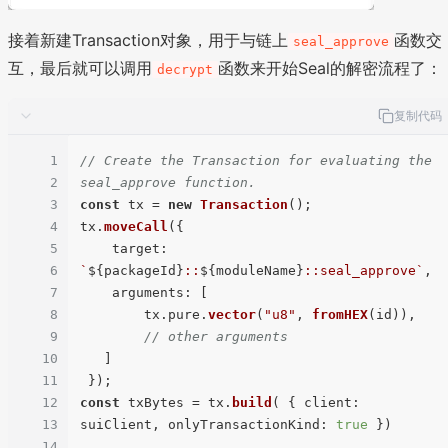
接着新建Transaction对象，用于与链上
函数交
seal_approve
互，最后就可以调用
函数来开始Seal的解密流程了：
decrypt
复制代码
1
// Create the Transaction for evaluating the 
2
seal_approve function.
3
const
 tx = 
new
Transaction
();

4
tx.
moveCall
({

5
target
: 
6
`
${packageId}
::
${moduleName}
::seal_approve`
, 

7
arguments
: [

8
        tx.
pure
.
vector
(
"u8"
, 
fromHEX
(id)),

9
// other arguments
10
   ]

11
12
const
 txBytes = tx.
build
( { 
client
: 
13
suiClient, 
onlyTransactionKind
: 
true
 })

14