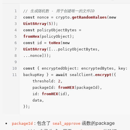
1
// 生成随机数 - 用于创建唯一的文件ID
2
const
 nonce = crypto.
getRandomValues
(
new
3
Uint8Array
(
5
4
const
 policyObjectBytes = 
5
fromHex
6
const
 id = 
toHex
(
new
7
Uint8Array
([...policyObjectBytes, 
8
...nonce]));

9
10
const
 { 
encryptedObject
: encryptedBytes, 
key
: 
11
backupKey } = 
await
 sealClient.
encrypt
({

threshold
: 
2
,

packageId
: 
fromHEX
(packageId),

id
: 
fromHEX
(id),

    data,

: 包含了
函数的package
packageId
seal_approve