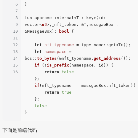
6
}  

7
8
fun approve_internal<T : key>(id: 
9
vector<
u8
>,_nft_token: &T,messgaeBox : 
10
&MessgaeBox): 
bool
 {  

11
12
let
nft_typename
 = type_name::get<T>();  

13
let
namespace
 = 
14
bcs::
to_bytes
(&nft_typename.
get_address
());  

15
if
 (!
is_prefix
(namespace, id)) {  

16
return
false
    };  

if
(nft_typename == messgaeBox.nft_token){  

return
true
    };  

false
下面是前端代码