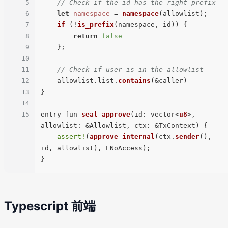
5
// Check if the id has the right prefix
6
let
namespace
 = 
namespace
(allowlist);

7
if
 (!
is_prefix
(namespace, id)) {

8
return
false
9
    };

10
11
// Check if user is in the allowlist
12
    allowlist.list.
contains
(&caller)

13
}

14
15
entry fun 
seal_approve
(id: vector<
u8
>, 
allowlist: &Allowlist, ctx: &TxContext) {

assert!
(
approve_internal
(ctx.
sender
(), 
id, allowlist), ENoAccess);

Typescript 前端