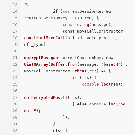
13
期
14
if
 (currentSessionKey && 
15
!currentSessionKey.
isExpired
) {

16
console
.
log
(message);

17
const
 moveCallConstructor = 
18
constructMoveCall
(nft_id, vote_pool_id, 
19
nft_type);

20
21
decryptMessgae
(currentSessionKey, 
new
22
Uint8Array
(
Buffer
.
from
(message, 
'base64'
)), 
23
moveCallConstructor).
then
(
(
res
) =>
 {

24
if
 (res) {

25
console
.
log
(res);

26
27
setDecryptedResult
(res);

28
                    } 
else
console
.
log
(
"no 
29
data"
);

30
                });

31
            }

32
else
 {
