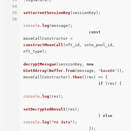
54
55
setCurrentSessionKey
(sessionKey);

56
console
.
log
(message);

const
moveCallConstructor = 
constructMoveCall
(nft_id, vote_pool_id, 
nft_type);

decryptMessgae
(sessionKey, 
new
Uint8Array
(
Buffer
.
from
(message, 
'base64'
)), 
moveCallConstructor).
then
(
(
res
) =>
 {

if
 (res) {

console
.
log
(res);

setDecryptedResult
(res);

                                } 
else
console
.
log
(
"no data"
);

                            });
