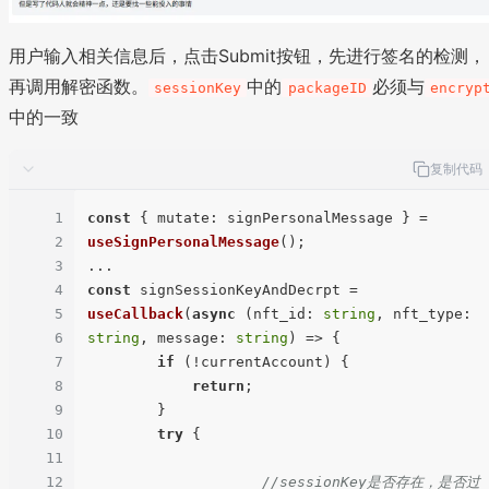
用户输入相关信息后，点击Submit按钮，先进行签名的检测，
再调用解密函数。
中的
必须与
sessionKey
packageID
encryp
中的一致
复制代码
1
const
 { 
mutate
: signPersonalMessage } = 
2
useSignPersonalMessage
();

3
4
const
 signSessionKeyAndDecrpt = 
5
useCallback
(
async
 (
nft_id
: 
string
, 
nft_type
: 
6
string
, 
message
: 
string
) => {

7
if
 (!currentAccount) {

8
return
;

9
        }

10
try
 {  

11
12
//sessionKey是否存在，是否过