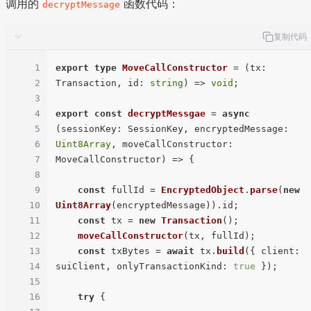
调用的
函数代码：
decryptMessage
复制代码
1
export
type
MoveCallConstructor
 = 
(
tx: 
2
Transaction, id: 
string
) =>
void
;

3
4
export
const
decryptMessgae
 = 
async
5
(
sessionKey: SessionKey, encryptedMessage: 
6
Uint8Array
, moveCallConstructor: 
7
MoveCallConstructor
) => {

8
9
const
 fullId = 
EncryptedObject
.
parse
(
new
10
Uint8Array
(encryptedMessage)).
id
;

11
const
 tx = 
new
Transaction
();

12
moveCallConstructor
(tx, fullId);

13
const
 txBytes = 
await
 tx.
build
({ 
client
: 
14
suiClient, 
onlyTransactionKind
: 
true
 });

15
16
try
 {
