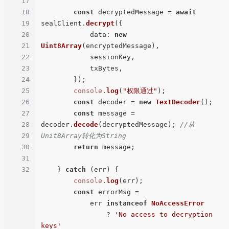
17
18
const
 decryptedMessage = 
await
19
sealClient.
decrypt
({

20
data
: 
new
21
Uint8Array
(encryptedMessage),

22
            sessionKey,

23
            txBytes,

24
        });

25
console
.
log
(
"权限通过"
);

26
const
 decoder = 
new
TextDecoder
();

27
const
 message = 
28
decoder.
decode
(decryptedMessage); 
//从
29
Unit8Array转化为String
30
return
 message;

31
32
    } 
catch
 (err) {

console
.
log
(err);

const
 errorMsg =

            err 
instanceof
NoAccessError
                ? 
'No access to decryption 
keys'