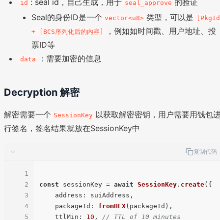
: seal id，自己生成，用于
的验证
id
seal_approve
Seal的身份ID是一个
类型，可以是
vector<u8>
[PkgId
，例如如时间戳、用户地址、投
+ [BCS序列化后的内容]
票ID等
：需要加密的信息
data
Decryption 解密
解密需要一个
以获取解密密钥，用户需要用钱包
SessionKey
行签名，签名结果就放在SessionKey中
复制代码
1
2
const
 sessionKey = 
await
SessionKey
.
create
({

3
address
: suiAddress,

4
packageId
: 
fromHEX
(packageId),

5
ttlMin
: 
10
, 
// TTL of 10 minutes