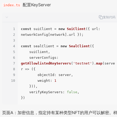
配置KeyServer
index.ts
复制代码
1
const
 suiClient = 
new
SuiClient
({ 
url
: 
2
networkConfig[network].
url
 });

3
4
const
 sealClient = 
new
SealClient
({

5
    suiClient,

6
serverConfigs
: 
7
getAllowlistedKeyServers
(
'testnet'
).
map
(
serve
8
r
 =>
 ({

9
objectId
: server,

10
weight
: 
1
    })),

verifyKeyServers
: 
false
,

页面A：加密信息，指定持有某种类型NFT的用户可以解密。