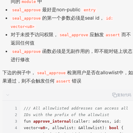
同的
中
module
最好是non-public
seal_approve
entry
的第一个参数必须是seal id，
seal_approve
id:
vector<u8>
对于未授予访问权限，
应触发
而不
seal_approve
assert
返回任何值
函数必须是无副作用的，即不能对链上状态
seal_approve
进行修改
下边的例子中，
检测用户是否在allowlist中，
seal_approve
果通过，则不会触发任何
错误
assert
复制代码
1
/// All allowlisted addresses can access all 
2
IDs with the prefix of the allowlist
3
fun 
approve_internal
(caller: address, id: 
4
vector<
u8
>, allowlist: &Allowlist): 
bool
 {
