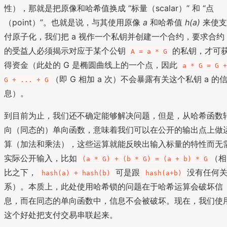
性），那就是把原像和哈希值换成 “标量（scalar）” 和 “点
（point）”。也就是说，与其使用原像
a
和哈希值
h(a)
来使支
付原子化，我们把 a 视作一个私钥并创建一个合约，要求合约
的受益人必须揭示对应于某个公钥
的私钥，才可
A = a * G
得资金（此处的 G 是椭圆曲线上的一个点，因此
a * G = G 
（即 G 相加 a 次）不会暴露有关这个私钥 a 的
G + ... + G
息）。
到目前为止，我们还不确定能够解决问题，但是，从哈希函数
向（同态的）单向函数，意味着我们可以在公开的输出点上做
算（加法和乘法），这些运算就能反映出输入标量的特性而无
实际公开输入，比如
（相
(a * G) + (b * G) = (a + b) * G
比之下，
可是跟
没有任何
hash(a) + hash(b)
hash(a+b)
系）。本质上，此处使用哈希锁的问题在于哈希运算会破坏信
息，而在同态的单向函数中，信息不会被破坏。现在，我们使
这个好处把支付交易串联起来。