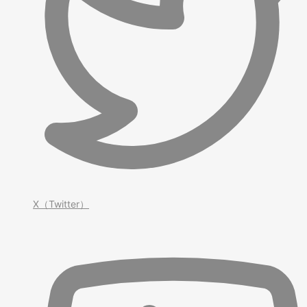
X（Twitter）