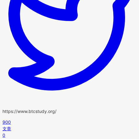
https://www.btcstudy.org/
900
文章
0