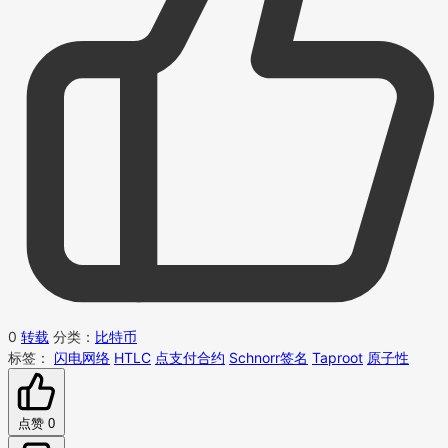
0
转载
分类：
比特币
标签：
闪电网络
HTLC
点支付合约
Schnorr签名
Taproot
原子性
点赞
0