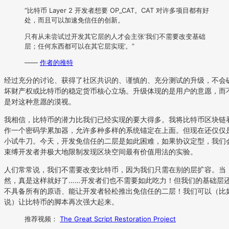
“比特币 Layer 2 开发者想要 OP_CAT。CAT 对许多项目都有好
处，而且可以加速免信任的创新。
只有从未尝试过开发其它层的人才会主张‘我们不需要改变基础
层；任何东西都可以在其它层实现’。”
——
作者的推特
经过充分的讨论、获得了社区共识的、谨慎的、充分测试的升级，不会
坏财产权或比特币的稳定货币核心立场。升级体现的是用户的意愿，而
是对这种意愿的漠视。
我相信，比特币的潜力比我们已经实现的要大得多。我将比特币区块链
作一个密码学累加器，允许多种多样的系统锚定在上面。但现在还仅仅
小试牛刀。今天，开发免信任的二层是如此困难，如果协议定型，我们
束缚开发者并极大地限制发现区块空间最有价值用法的实验。
人们常常说，我们不需要改变比特币，因为我们只需在别的层扩容。当
然，真是这样就好了……开发者们也不需要如此吃力！但我们的基础层
不具备所有的原语、能让开发者轻松推出免信任的二层！我们可以（比
说）让比特币的脚本再次强大起来。
推荐视频：
The Great Script Restoration Project