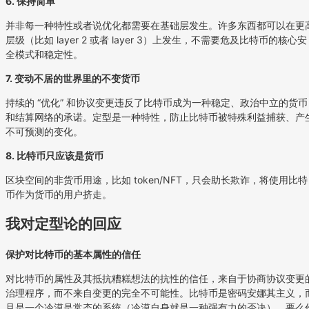
6. 保持简单
并非每一种特性或者说优化都需要在基础层发生。许多东西都可以在更
层级（比如 layer 2 或者 layer 3）上发生，不需要危及比特币的核心安
全模式和稳定性。
7. 变动不居的世界里的不变货币
持续的 “优化” 和协议变更违反了比特币成为一种稳定、政治中立的货币
和结算网络的承诺。定型是一种特性，防止比特币被特殊利益捕获、产
不可预测的变化。
8. 比特币只应该是货币
区块空间的非货币用途，比如 token/NFT，只会助长欺诈，将使用比特
币作为货币的用户挤走。
我对定型论的回应
保护对比特币的基本属性的信任
对比特币的属性及其抵抗糟糕想法的抗性的信任，来自于协商协议变更
治理程序，而不来自变更的完全不可能性。比特币是密码安娜其主义，
且是一个冷漠是常态的系统（冷漠自身就是一种强有力的否决）。要么