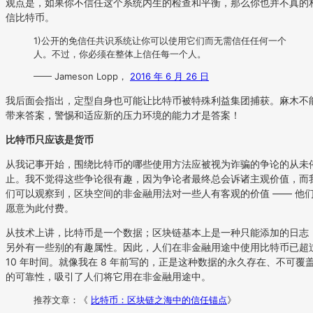
观点是，如果你不信任这个系统内生的检查和平衡，那么你也并不真的
信比特币。
1)公开的免信任共识系统让你可以使用它们而无需信任任何一个
人。不过，你必须在整体上信任每一个人。
—— Jameson Lopp，
2016 年 6 月 26 日
我后面会指出，定型自身也可能让比特币被特殊利益集团捕获。麻木不
带来答案，警惕和适应新的压力环境的能力才是答案！
比特币只应该是货币
从我记事开始，围绕比特币的哪些使用方法应被视为诈骗的争论的从未
止。我不觉得这些争论很有趣，因为争论者最终总会诉诸主观价值，而
们可以观察到，区块空间的非金融用法对一些人有客观的价值 —— 他
愿意为此付费。
从技术上讲，比特币是一个数据；区块链基本上是一种只能添加的日志
另外有一些别的有趣属性。因此，人们在非金融用途中使用比特币已超
10 年时间。就像我在 8 年前写的，正是这种数据的永久存在、不可覆
的可靠性，吸引了人们将它用在非金融用途中。
推荐文章：《
比特币：区块链之海中的信任锚点
》