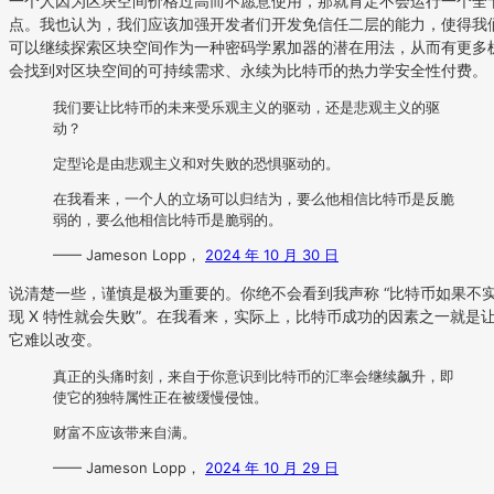
一个人因为区块空间价格过高而不愿意使用，那就肯定不会运行一个全
点。我也认为，我们应该加强开发者们开发免信任二层的能力，使得我
可以继续探索区块空间作为一种密码学累加器的潜在用法，从而有更多
会找到对区块空间的可持续需求、永续为比特币的热力学安全性付费。
我们要让比特币的未来受乐观主义的驱动，还是悲观主义的驱
动？
定型论是由悲观主义和对失败的恐惧驱动的。
在我看来，一个人的立场可以归结为，要么他相信比特币是反脆
弱的，要么他相信比特币是脆弱的。
—— Jameson Lopp，
2024 年 10 月 30 日
说清楚一些，谨慎是极为重要的。你绝不会看到我声称 “比特币如果不
现 X 特性就会失败”。在我看来，实际上，比特币成功的因素之一就是
它难以改变。
真正的头痛时刻，来自于你意识到比特币的汇率会继续飙升，即
使它的独特属性正在被缓慢侵蚀。
财富不应该带来自满。
—— Jameson Lopp，
2024 年 10 月 29 日