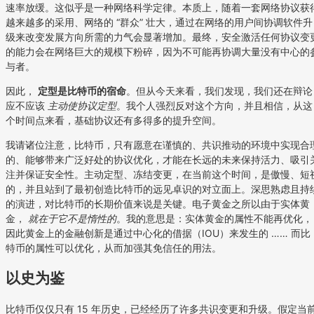
速率放缓。这似乎是一种网络科学定律。本质上，随着一套网络协议获
越来越多的采用、网络的 “群众” 壮大，通过在网络的用户间协调软件升
级来改变发展方向所需的力气会显著增加。最终，安全激活任何协议变
的能力会在网络巨大的规模下粉碎，因为不可能再协调大量没有中心的
与者。
因此，
定型是比特币的宿命
。但从今天来看，我们发现，我们还在辩论
应不应该
主动使协议定型
。我个人强烈反对这个方向，并且相信，从这
个时间点来看，基础协议还有多得多的提升空间。
我请诸位注意，比特币，只有愿意在谨慎的、共识推动的环境中实现合
的、能够带来广泛好处的协议优化，才能在长远的未来保持活力、吸引
注并保证安全性。主动定型、冻结变更，在当前这个时间，是傲慢、短
的，并且站到了最初创造比特币的远见卓识的对立面上。深思熟虑且持
的演进，对比特币的长期价值来说是关键。电子黄金之所以由于实体黄
金，
就在于它不是惰性的
。我的意思是：实体黄金的属性不能再优化，
因此黄金上的金融创新是通过中心化的借据（IOU）来发生的 …… 而比
特币的属性可以优化，从而加强其免信任的用法。
以史为鉴
比特币仅仅只有 15 年历史，已经经历了许多共识变更和升级。假定当