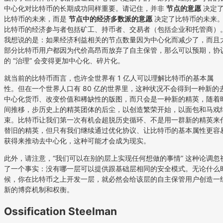
中心化对比特币的长期成功同样重要。请记住，并非
节点的意愿
决定
比特币的未来，而是
节点中的经济多数派的意愿
决定了比特币的未来
比特币的经济参与者包括矿工、持币者、交易者（包括企业和托管商）
我想说的是：如果经济利益相关的节点数量因为中心化而减少了，而且
部分比特币用户都因为代价高昂而放弃了自主保管，那么可以预期，协
的 “治理” 会变得更加中心化、碎片化。
就当前的比特币而言，也许全世界有 1 亿人可以理解比特币的基本属
性。但在一个世界人口有 80 亿的世界里，这种状况不会得到一种新的
中心化货币、改变价值和稀缺性的版图，而只会是一种新的精英，随着
间推移，步历史上的精英团体的后尘，以创造繁荣开始，以面包和马戏
束。比特币让我们第一次有机会超脱历史循环、不是用一群新的精英来
替旧的精英，但只有我们继续通过优化协议、让比特币的基本属性更容
获得来推动去中心化，这种可能才会成为现实。
此外，请注意，“我们可以在别的层上实现任何想做的事情” 这种论调忽
了一个事实：没有哪一层可以提供跟基础层相同的安全模式。无论什么
候，你在比特币之上开发一层，就必然会给该层的自主保管用户创造一
新的博弈机制和权衡。
Ossification Steelman