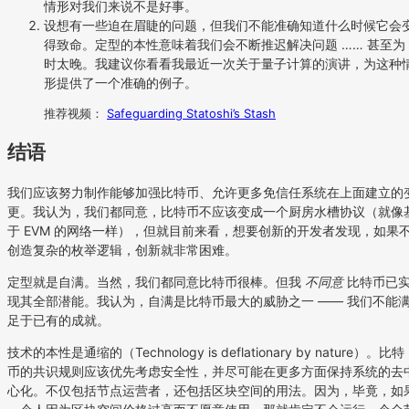
情形对我们来说不是好事。
设想有一些迫在眉睫的问题，但我们不能准确知道什么时候它会
得致命。定型的本性意味着我们会不断推迟解决问题 …… 甚至为
时太晚。我建议你看看我最近一次关于量子计算的演讲，为这种
形提供了一个准确的例子。
推荐视频：
Safeguarding Statoshi’s Stash
结语
我们应该努力制作能够加强比特币、允许更多免信任系统在上面建立的
更。我认为，我们都同意，比特币不应该变成一个厨房水槽协议（就像
于 EVM 的网络一样），但就目前来看，想要创新的开发者发现，如果
创造复杂的枚举逻辑，创新就非常困难。
定型就是自满。当然，我们都同意比特币很棒。但我
不同意
比特币已
现其全部潜能。我认为，自满是比特币最大的威胁之一 —— 我们不能
足于已有的成就。
技术的本性是通缩的（Technology is deflationary by nature）。比特
币的共识规则应该优先考虑安全性，并尽可能在更多方面保持系统的去
心化。不仅包括节点运营者，还包括区块空间的用法。因为，毕竟，如