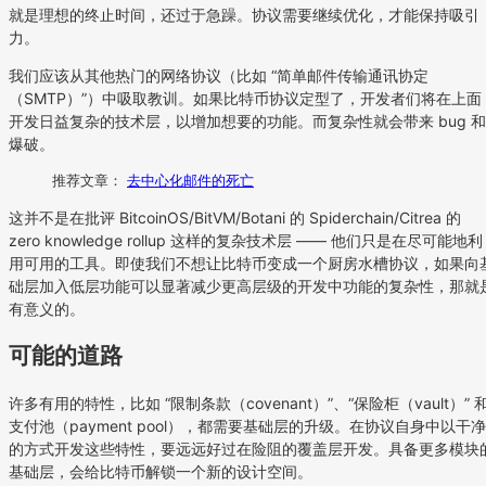
就是理想的终止时间，还过于急躁。协议需要继续优化，才能保持吸引
力。
我们应该从其他热门的网络协议（比如 “简单邮件传输通讯协定
（SMTP）”）中吸取教训。如果比特币协议定型了，开发者们将在上面
开发日益复杂的技术层，以增加想要的功能。而复杂性就会带来 bug 和
爆破。
推荐文章：
去中心化邮件的死亡
这并不是在批评 BitcoinOS/BitVM/Botani 的 Spiderchain/Citrea 的
zero knowledge rollup 这样的复杂技术层 —— 他们只是在尽可能地利
用可用的工具。即使我们不想让比特币变成一个厨房水槽协议，如果向
础层加入低层功能可以显著减少更高层级的开发中功能的复杂性，那就
有意义的。
可能的道路
许多有用的特性，比如 “限制条款（covenant）”、“保险柜（vault）” 
支付池（payment pool），都需要基础层的升级。在协议自身中以干净
的方式开发这些特性，要远远好过在险阻的覆盖层开发。具备更多模块
基础层，会给比特币解锁一个新的设计空间。