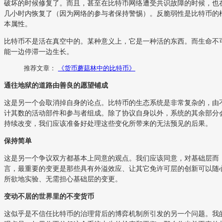
破坏的时候修复了。而且，甚至在比特币网络遭受共识故障的时候，也
几小时内恢复了（因为网络的参与者保持警惕）。反脆弱性是比特币的
本属性。
比特币不是活在真空中的。某种意义上，它是一种活的东西。而生命不
能一边停滞一边生长。
推荐文章：
《货币蘑菇林中的比特币》
通往地狱的道路由善良的愿望铺成
这是另一个会取消掉自身的论点。比特币的生态系统是非常复杂的，由
计其数的活动部件和参与者组成。除了协议自身以外，系统的其余部分
持续改变，我们应该准备好处理这些变化所带来的无法预见的后果。
保持简单
这是另一个争议双方都基本上同意的观点。我们应该同意，对基础层而
言，最重要的变更是那些具有外溢效应、让其它免许可层的创新可以随
所欲地实验、无需担心基础层的变更。
变动不居的世界里的不变货币
这似乎是不信任比特币的治理背后的博弈机制所引发的另一个问题。我