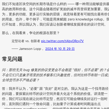
我们不知道区块空间的长期市场是什么样的 —— 哪一种用法能够提供
高的效用和价值。这个问题会随着挖矿奖励的减半而变得更加重要。我
为，更多的功能、更多运行实验的层级，就意味着更有可能找出最有价
的用途。也许，举个例子，可能是用来赋能 zero knowledge rollup。
们不知道，所以我认为，我们应该让创新者继续发掘潜在的设计空间。
那么，在我看来，争论的根源在那里？
定型论者 vs. 创新者
pic.twitter.com/tAbvORcy7V
—— Jameson Lopp，
2024 年 10 月 29 日
常见问题
问：那些无关 bug 修复的协议变更会不会都是 “很好，但不必要” 的？
不会它们只是象牙塔里的技术极客们兴趣使然，但对比特币有朝一日成
全球货币并不严格必要？
答：我并不认为，“必要” 跟 “良好” 是对立的。我认为这是一个找寻路径
的问题，要探索比特币的设计空间并最大化这个系统的价值。讲清楚一
些，我们可以现在就让比特币定型，然后它可能会继续良好运行一段时
间，直到我们遇到一个致命问题，比如量子计算或者时间戳溢出点
（timestamp overflow point）。但比特币自身的性质将由于开发上的