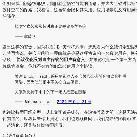
但如果我们被恐惧麻痹，我们就会牺牲可能的道路，并大大阻碍对比特
设计空间的探索，我相信，这自然会限制其采用、应用场景以及有用属
的强化。
预防的痛苦常常超过真正要被避免的危险。
—— 拿破仑
发出这样的警告，因为我看到冲突即将到来。想想看为什么我们希望提
比特币协议。关心它的唯一理由就是你是这项协议的一名真实用户。换
话说，
协议优化只对自主保管的用户有意义
。如果你使用一个第三方为
你保管资金，你就不会管他们怎么使用这个协议。
关注 Bitcoin TradFi 采用的那些人不会关心怎么优化协议和扩展
网络，因为他们根本不关心自主保管。
关系到比特币未来的下一场大战正在酝酿。
—— Jameson Lopp，
2024 年 9 月 21 日
也许比特币已经定型，以上文字都是徒劳。在追悔莫及之前，这是无法
切知道的。世界从未停止演化，我们也必须自问，我们是希望比特币跟
一起演化，还是放任比特币落后。
让我们奋勇向前！