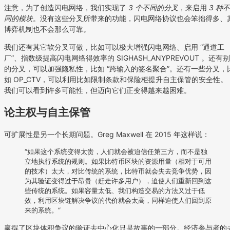
注意，为了创造闪电网络，我们实现了
3 个不同的分叉
，来启用
3 种不
同的模块
。没有这些分叉所带来的功能，闪电网络协议也会笨拙得多、
博弈机制也不会那么可靠。
我们还有其它软分叉可做，比如可以极大增强闪电网络、启用 “通道工
厂”、指数级提高闪电网络得效率的 SIGHASH_ANYPREVOUT 。还有别
的分叉，可以加强隐私性，比如 “跨输入的签名聚合”。还有一些分叉，
如 OP_CTV，可以利用比如限制条款和保险柜提升自主保管的安全性。
我们可以看到许多可能性，但迈向它们正变得越来越困难。
论主权与自主保管
可扩展性是另一个长期问题。Greg Maxwell 在 2015 年这样说：
“如果这个系统变得太贵，人们就会被迫信任第三方，而不是独
立地执行系统的规则。如果比特币区块的资源用量（相对于可用
的技术）太大，对比传统的系统，比特币就会失去竞争优势，因
为其验证变得过于昂贵（赶走许多用户），迫使人们重新回到这
些传统的系统。如果容量太低、我们构造交易的方法又过于低
效，利用区块链解决争议的代价就会太高，同样迫使人们回到原
来的系统。“
赢得了区块体积争议的验证去中心化只是故事的一部分。经济参与者的