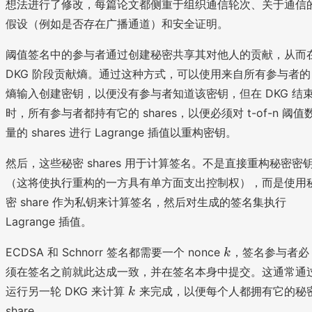
想法进行了修改，每篇论文都侧重于组织通信轮次、关于通信
假设（例如是否存在广播通道）和安全证明。
阈值签名中的参与者通过创建秘密共享其对他人的贡献，从而
DKG 阶段贡献熵。通过这种方式，可以使用来自所有参与者的
熵输入创建密钥，以便没有参与者知道该密钥，但在 DKG 结
时，所有参与者都持有它的 shares，以便必须对 t-of-n 阈值
量的 shares 进行 Lagrange 插值以重构密钥。
然后，这些秘密 shares 用于计算签名。不是直接重构秘密密
（这将使执行重构的一方具有单方面支出控制权），而是使用
密 share 作为私钥来计算签名，然后对生成的签名集执行
Lagrange 插值。
k
ECDSA 和 Schnorr 签名都需要一个 nonce
，签名参与者必
k
须在签名之前就此达成一致，并在签名本身中提交。这通常通
k
运行另一轮 DKG 来计算
来完成，以便每个人都拥有它的秘
k
share。