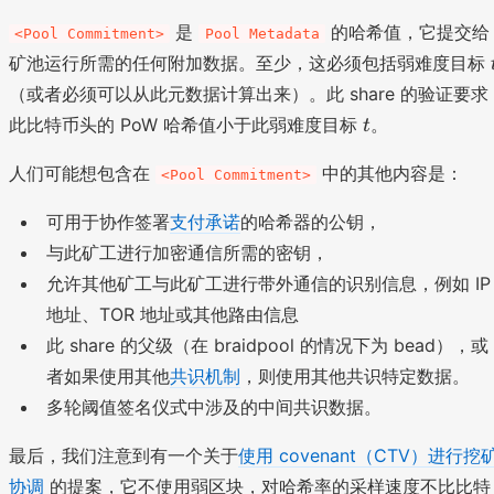
是
的哈希值，它提交给
<Pool Commitment>
Pool Metadata
矿池运行所需的任何附加数据。至少，这必须包括弱难度目标
（或者必须可以从此元数据计算出来）。此 share 的验证要求
t
此比特币头的 PoW 哈希值小于此弱难度目标
。
t
人们可能想包含在
中的其他内容是：
<Pool Commitment>
可用于协作签署
支付承诺
的哈希器的公钥，
与此矿工进行加密通信所需的密钥，
允许其他矿工与此矿工进行带外通信的识别信息，例如 IP
地址、TOR 地址或其他路由信息
此 share 的父级（在 braidpool 的情况下为 bead），或
者如果使用其他
共识机制
，则使用其他共识特定数据。
多轮阈值签名仪式中涉及的中间共识数据。
最后，我们注意到有一个关于
使用 covenant（CTV）进行挖
协调
的提案，它不使用弱区块，对哈希率的采样速度不比比特