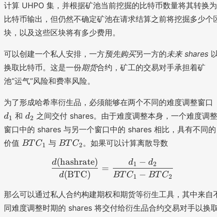
计算 UHPO 集，并根据矿池当前挖掘的比特币数量将其转换为
比特币输出，但仍然不确定矿池在请求结算之前将挖掘多少个
块，以及这些区块将有多少费用。
可以创建一个私人安排，一方
预先购买
另一方的
未来 shares
换取比特币。这是一份
期货
合约，矿工的交易对手承担着矿
池“运气”风险和费率风险。
为了形成哈希率衍生品，必须能够在两个不同的难度调整窗口
d
和
之间交付 shares。由于难度调整本身，一个难度调
d
d
1
2
_
窗口中的 shares 与另一个窗口中的 shares 相比，具有不同的
2
B
B
价值
与
。如果可以计算离散导数
BT
C
BT
C
1
2
T
T
(
hashrate
)
−
\frac{d({\rm hashrate}
d
d
d
C
C
1
2
=
(
BTC
)
−
_
_
d
BT
C
BT
C
1
2
1
2
那么可以通过私人合约构建期权和期货等衍生工具，其中来自
同难度调整时期的 shares 将交付给衍生品合约交易对手以换