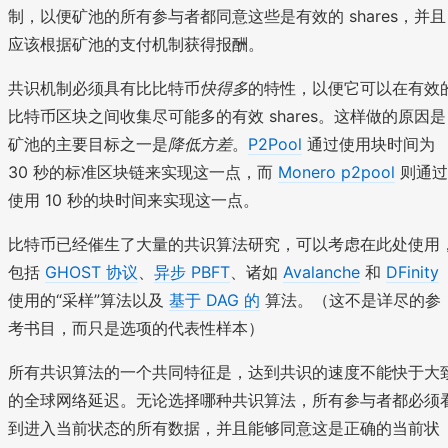
制，以便矿池的所有参与者都同意这些是有效的 shares，并且
应该根据矿池的支付机制获得报酬。
共识机制必须具有比比特币
快得多
的特性，以便它可以在有效
比特币区块之间收集尽可能多的有效 shares。这样做的原因是
矿池的主要目标之一是
降低方差
。
P2Pool
通过使用块时间为
30 秒的标准区块链来实现这一点，而
Monero p2pool
则通过
使用 10 秒的块时间来实现这一点。
比特币已经催生了大量的共识算法研究，可以考虑在此处使用
包括
GHOST 协议
、
异步 PBFT
、诸如
Avalanche
和
DFinity
使用的“采样”算法以及
基于 DAG 的
算法。（这不是详尽的参
考书目，而只是选项的代表性样本）
所有共识算法的一个共同特征是，达到共识的速度不能快于大
的全球网络延迟。无论选择哪种共识算法，所有参与者都必须
到进入当前状态的所有数据，并且能够同意这是正确的当前状