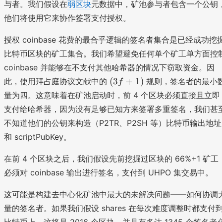
与者。我们假设在
弱区块
元数据中，矿池参与者包含一个公钥
他们将使用它来协作签署支付授权。
授权 coinbase 花费的最合乎逻辑的签名者集合是已经成功挖
比特币区块的矿工集合。我们希望避免任何单个矿工单方面控
coinbase 并能够在不支付其他哈希器的情况下窃取资金。因
(
(
3
+
1
)
此，使用拜占庭协议文献中的
规则，签名者的最小
f
3
量为四。这意味着在矿池启动时，前 4 个区块必须直接且立即
f
支付给哈希器，因为没有足够已知方来签署多重签名，我们甚
+
不知道他们的公钥来构造（P2TR、P2SH 等）比特币输出地址
1
)
和 scriptPubKey。
在前 4 个区块之后，我们假设先前挖掘过区块的 66%+1 矿工
必须对 coinbase 输出进行签名，支付到 UHPO 集交易中。
这可能是构建去中心化矿池中最大的未解决问题——如何协调
量的签名者。如果我们假设 shares 在每次难度调整时都支付
比特币上，这将是 2016 个区块，并且有多达 1345 个签名者