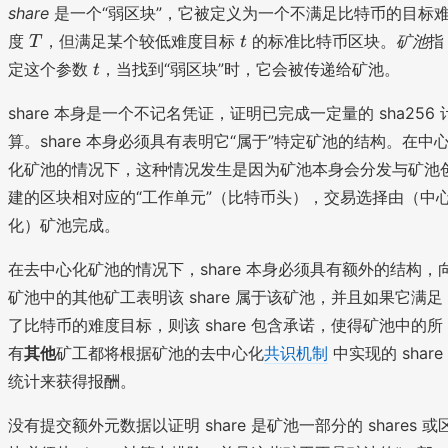
share
是一个“弱区块”，它被定义为一个不满足比特币的目标
T
t
度
，但满足某个较低难度目标
的标准比特币区块。
矿池
指
T
t
t
定这个参数
，当找到“弱区块”时，它会被传递给矿池。
t
share 本身是一个不记名凭证，证明已完成一定量的 sha256 
算。share 本身必须具有表明它“属于”特定矿池的结构。在中
化矿池的情况下，这种情况发生是因为矿池本身会分发与矿池
建的区块相对应的“工作单元”（比特币头），交易选择由（中
化）矿池完成。
在去中心化矿池的情况下，share 本身必须具有额外的结构，
矿池中的其他矿工表明该 share 属于该矿池，并且如果它满足
了比特币的难度目标，则该 share 包含承诺，使得矿池中的所
有
其他
矿工都将根据矿池的去中心化
共识机制
中实现的 share
统计来获得报酬。
没有提交额外元数据以证明 share 是矿池一部分的 shares 或