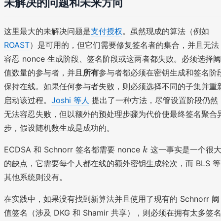
未解决的问题和未来方向
这里最大的未解决问题是
支付授权
。虽然现成的算法（例如
ROAST
）是可用的，但它们需要修复签名者的集合，并且无法
容忍 nonce 生成阶段、签名阶段或这两者都失败。必须选择阈
值数量的参与者，并且
所有
参与者都必须在密钥生成和签名阶
保持在线。如果任何参与者失败，则必须选择不同的子集并重
启动该过程。
Joshi 等人
提出了一种方法，尽管设置阶段仍然
无法容忍失败，但以额外的预处理步骤为代价使最终签名聚合
步，假设随机数生成是成功的。
k
ECDSA 和 Schnorr 签名都需要 nonce
这一事实是一个很
k
的缺点，它需要每个人都在线的额外密钥生成轮次，而 BLS 等
其他系统则没有。
在实践中，如果没有找到新算法并且使用了现有的 Schnorr 阈
值签名（涉及 DKG 和 Shamir 共享），则必须在拥有太多签