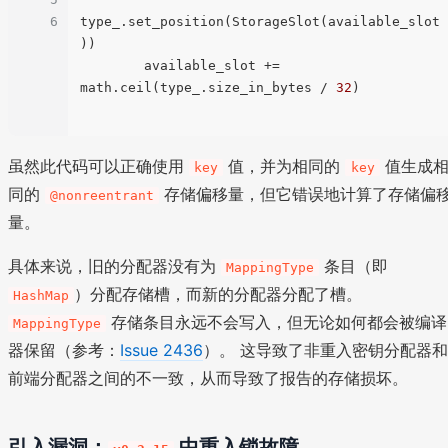
6
type_.set_position(StorageSlot(available_slot
))

        available_slot += 
math.ceil(type_.size_in_bytes / 
32
)

虽然此代码可以正确使用
值，并为相同的
值生成
key
key
同的
存储偏移量，但它错误地计算了存储偏
@nonreentrant
量。
具体来说，旧的分配器没有为
条目（即
MappingType
）分配存储槽，而新的分配器分配了槽。
HashMap
存储条目永远不会写入，但无论如何都会被编译
MappingType
器保留（参考：
Issue 2436
）。 这导致了非重入密钥分配器和
前端分配器之间的不一致，从而导致了报告的存储损坏。
引入漏洞：
中重入锁故障