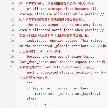
9
使用所有存储槽大小的总和来设置初始的可重入计数器，

10
    of all the storage slots because all 
11
storage slots are allocated while parsing // 
12
因为所有存储槽在解析模块范围时都会被分配，

13
    the module-scope, and re-entrancy locks 
14
aren't allocated until later when parsing // 
15
而重入锁直到稍后解析单个函数范围时才会被分配。

16
    individual function scopes. This relies 
17
on the deprecated _globals attribute // 这依赖
18
于已弃用的 _globals 属性

19
    because the new way of doing things 
20
(set_data_positions) doesn't expose the // 因
21
为新的做事方式 (set_data_positions) 不会公开

    next unallocated storage location. // 下一
个未分配的存储位置。

    """
if
 key 
in
 self._nonrentrant_keys:

return
 self._nonrentrant_keys[key]

else
:

        counter = (
