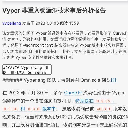
Vyper 非重入锁漏洞技术事后分析报告
vyperlang
发布于 2023-08-06
阅读 1359
该文章深入分析了 Vyper 编译器中存在的漏洞，该漏洞影响了 Curve.F
流动性池，导致其被利用。文章详细追溯了漏洞的产生、发展和修复过
程，解释了
装饰器在特定 Vyper 版本中的失效原因，
@nonreentrant
以及攻击者如何利用此漏洞获利。此外，文章还总结了经验教训，并提
了改进 Vyper 安全性的措施和未来计划。
####### Vyperlang 团队，特别感谢 Omniscia 团队
[1]
在 2023 年 7 月 30 日，多个
Curve.Fi
流动性池由于 Vyper
编译器中的一个潜在漏洞而被利用，
特别是在
、
0.2.15
和
版本中
。 虽然该漏洞已被
版本发
0.2.16
0.3.0
v0.3.1
现并修复，但当时并未意识到对使用易受攻击编译器的协议的
响，并且没有明确通知他们。 该漏洞本身是一个未正确实现的