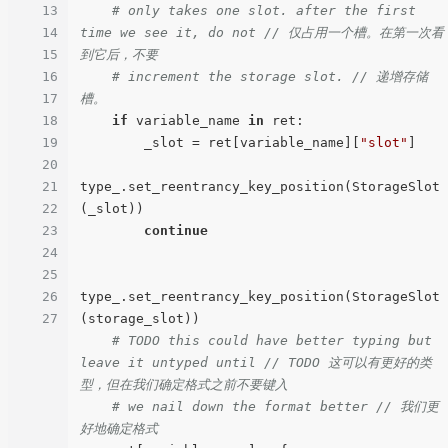
13
# only takes one slot. after the first 
14
time we see it, do not // 仅占用一个槽。在第一次看
15
到它后，不要
16
# increment the storage slot. // 递增存储
17
槽。
18
if
 variable_name 
in
 ret:

19
        _slot = ret[variable_name][
"slot"
]

20
21
type_.set_reentrancy_key_position(StorageSlot
22
(_slot))

23
continue
24
25
26
type_.set_reentrancy_key_position(StorageSlot
27
(storage_slot))

# TODO this could have better typing but 
leave it untyped until // TODO 这可以有更好的类
型，但在我们确定格式之前不要键入
# we nail down the format better // 我们更
好地确定格式