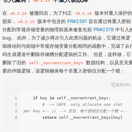
v0.2.15
在
被撤回后，为了纠正
版本对重入保护
v0.2.14
v0.2.14
损坏，
版本中包含的
PR#2391
旨在通过将重入密钥
v0.2.15
分配到常规存储变量的物理前面来修复先前
PR#2379
中引入
bug。 此外，为了减少再次引入此类问题的机会，它通过将逻
辑移动到与前端中常规存储变量分配相同的函数中，完成了从
码生成通道中删除存储槽分配逻辑的工作。 但是，这样做，它
删除了旧的
数据结构，以及至关
self._nonreentrant_keys
要的伴随逻辑，该逻辑确保每个非重入密钥仅分配一个锁：
复制代码
1
if
 key 
in
 self._nonrentrant_keys:

2
# --> SAFE. only allocate one slot 
3
per key <-- // --> 安全。每个密钥仅分配一个槽 <--
4
return
 self._nonrentrant_keys[key]
