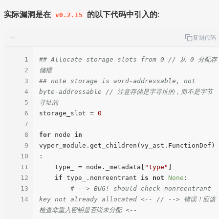
实际漏洞是在
的以下代码中引入的
:
v0.2.15
复制代码
1
## Allocate storage slots from 0 // 从 0 分配存
2
储槽
3
## note storage is word-addressable, not 
4
byte-addressable // 注意存储是字寻址的，而不是字节
5
寻址的
6
storage_slot = 
0
7
8
for
 node 
in
9
vyper_module.get_children(vy_ast.FunctionDef)
10
:

11
    type_ = node._metadata[
"type"
]

12
if
 type_.nonreentrant 
is
not
None
:

13
# --> BUG! should check nonreentrant 
14
key not already allocated <-- // --> 错误！应该
检查非重入密钥是否尚未分配 <--