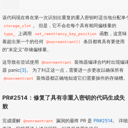
该代码现在将在第一次识别出重复的重入密钥时适当地分配单
。 但是，它不会在每个具有相同偏移量的
storage_slot
上调用
函数，这意味
type_
set_reentrancy_key_position
着超出第一个的任何
条目都将具有要使用
@nonreentrant()
的“未定义”存储偏移量。
这导致在尝试使用
装饰器编译合约时出现编
@nonreentrant
器 panic
[3]
。 为了纠正这一点，需要进一步更改以确保所有
装饰器都正确地知道它们需要操作的存储槽。
@nonreentrant
PR#2514：修复了具有非重入密钥的代码生成失
败
完成缓解
漏洞的最终 PR 是
PR#2514
。 详细
@nonreentrant