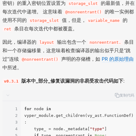
密钥）的重入密钥位置设置为
的最新值，并在
storage_slot
每次迭代中递增。 这意味着
的唯一实例都
@nonreentrant()
使用不同的
值，但是，
的
storage_slot
variable_name
条目在每次迭代中都被覆盖。
ret
因此，编译器的
输出包含一个
条目
layout
nonreentrant.
和一个存储偏移量，这意味着检查编译器的输出似乎只是“跳
过”连续
声明的存储槽，如
PR 的原始理由
@nonreentrant()
中所述。
版本中_部分_修复该漏洞的非易受攻击代码如下
:
v0.3.1
复制代码
1
for
 node 
in
2
vyper_module.get_children(vy_ast.FunctionDef)
3
:

4
    type_ = node._metadata[
"type"
]

5
if
 type_.nonreentrant 
is
None
:
