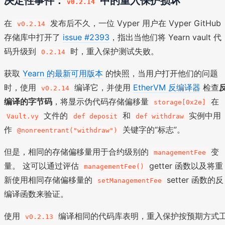
决定性事件：
中的重入保护损坏
v0.2.14
在
发布后不久，一位 Vyper 用户在 Vyper GitHub
v0.2.14
存储库中打开了
issue #2393
，指出当他们将 Yearn vault 代
码升级到
时，重入保护测试失败。
0.2.14
获取
Yearn 的最新可用版本
的快照，当用户打开他们的问题
时，使用
编译它，并使用
EtherVM 反编译器
检查
v0.2.14
编译的字节码
，将显示伪代码存储偏移量
在
storage[0x2e]
文件的
和
实例中用
Vault.vy
def deposit
def withdraw
作
关键字的“标志”。
@nonreentrant("withdraw")
但是，相同的存储偏移量用于合约级别的
变
managementFee
量。 这可以通过评估
getter 函数以及将重
managementFee()
新使用相同存储偏移量的
setter 函数的反
setManagementFee
编译函数来验证。
使用
编译相同的代码库表明，重入保护按预期方式
v0.2.13