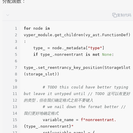
分配函数：
复制代码
1
for
 node 
in
2
vyper_module.get_children(vy_ast.FunctionDef)
3
:

4
    type_ = node._metadata[
"type"
]

5
if
 type_.nonreentrant 
is
not
None
:

6
7
type_.set_reentrancy_key_position(StorageSlot
8
(storage_slot))

9
10
# TODO this could have better typing 
11
but leave it untyped until // TODO 这可以有更好
12
的类型，但在我们确定格式之前不要键入
13
# we nail down the format better // 
14
我们更好地确定格式
15
        variable_name = 
f"nonreentrant.
16
{type_.nonreentrant}
"
17
        ret[variable_name] = {
