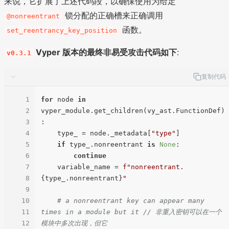
来说，它扩展了上述代码段，以确保使用为给定
锁分配的正确槽来正确调用
@nonreentrant
函数。
set_reentrancy_key_position
Vyper 版本的最终非易受攻击代码如下
:
v0.3.1
复制代码
1
for
 node 
in
2
vyper_module.get_children(vy_ast.FunctionDef)
3
:

4
    type_ = node._metadata[
"type"
]

5
if
 type_.nonreentrant 
is
None
:

6
continue
7
    variable_name = 
f"nonreentrant.
8
{type_.nonreentrant}
"
9
10
# a nonreentrant key can appear many 
11
times in a module but it // 非重入密钥可以在一个
12
模块中多次出现，但它