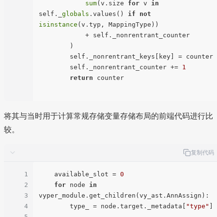
sum
(v.size 
for
 v 
in
self._
globals
.values() 
if
not
isinstance
(v.typ, MappingType))

            + self._nonrentrant_counter

        )

        self._nonrentrant_keys[key] = counter

        self._nonrentrant_counter += 
1
return
 counter

将其与当时用于计算常规存储变量存储布局的前端代码进行比
较。
复制代码
1
    available_slot = 
0
2
for
 node 
in
3
vyper_module.get_children(vy_ast.AnnAssign):

4
        type_ = node.target._metadata[
"type"
]

5