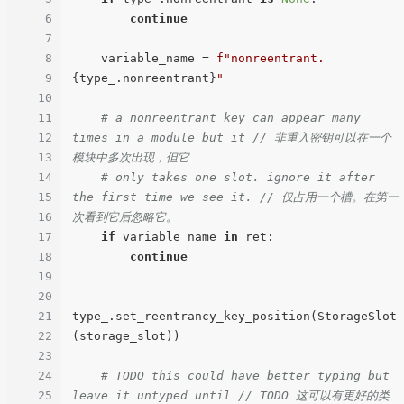
6
continue
7
8
    variable_name = 
f"nonreentrant.
9
{type_.nonreentrant}
"
10
11
# a nonreentrant key can appear many 
12
times in a module but it // 非重入密钥可以在一个
13
模块中多次出现，但它
14
# only takes one slot. ignore it after 
15
the first time we see it. // 仅占用一个槽。在第一
16
次看到它后忽略它。
17
if
 variable_name 
in
 ret:

18
continue
19
20
21
type_.set_reentrancy_key_position(StorageSlot
22
(storage_slot))

23
24
# TODO this could have better typing but 
25
leave it untyped until // TODO 这可以有更好的类