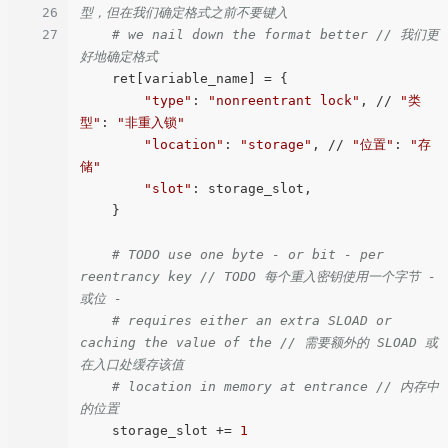
26
型，但在我们确定格式之前不要键入
27
# we nail down the format better // 我们更
好地确定格式
    ret[variable_name] = {

"type"
: 
"nonreentrant lock"
, // 
"类
型"
: 
"非重入锁"
"location"
: 
"storage"
, // 
"位置"
: 
"存
储"
"slot"
: storage_slot,

    }

# TODO use one byte - or bit - per 
reentrancy key // TODO 每个重入密钥使用一个字节 - 
或位 -
# requires either an extra SLOAD or 
caching the value of the // 需要额外的 SLOAD 或
在入口处缓存该值
# location in memory at entrance // 内存中
的位置
    storage_slot += 
1