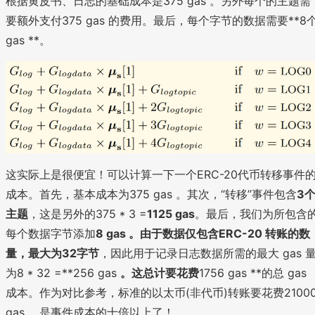
根据黄皮书、日志的基础成本是375 gas 。另外每个的主题需
要额外支付375 gas 的费用。最后，每个字节的数据需要**8
gas **。
这实际上是很便宜！可以计算一下一个ERC-20代币转移事件
成本。首先，基本成本为375 gas 。其次，“转移”事件包含
3
主题
，这是另外的375 * 3 =
1125 gas
。最后，我们为所包含
每个数据字节添加
8 gas
。由于数据仅包含ERC-20 转账的数
量，最大为
32字节
，因此用于记录日志数据所需的最大 gas 
为8 * 32 =**256 gas
。这总计要花费
1756 gas **的总 gas
成本。作为对比参考，标准的以太币(非代币)转账要花费2100
gas ，是事件成本的十倍以上了！