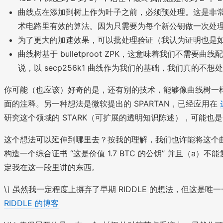
^
曲线点在添加到树上作为叶子之前，必须预处理。这是非常重
4
术电路里有效的算法。因为只需要为每个新公钥做一次处
为了更大的加速效果，可以批处理验证（我认为证明也是如此，但
曲线树基于 bulletproot ZPK，这意味着我们不需
说，以 secp256k1 曲线作为我们的基础，我们真的不想处理
你可能（也应该）好奇的是，还有别的技术，能够像曲线树一样
面的注释。另一种想法是微软提出的 SPARTAN，已经应用在
研究这个领域的 STARK（可扩展的透明知识陈述），可能也
这个想法可以延伸到哪里去？按我的理解，我们也许能将这个曲线
构造一个综合证书 “这是价值 1.7 BTC 的公钥” 并且（a）
定我在这一段里讲的东西。
\
\
虽然我一定程度上摒弃了早期 RIDDLE 的想法，但这是唯一
RIDDLE 的博客