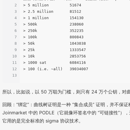
2
> 5 million         51674

3
> 2.5 million       81512

4
> 1 million         154130

5
> 500k              238060

6
> 250k              352235

7
> 100k              800843

8
> 50k               1043038

9
> 25k               1333547

10
> 10k               2853756

11
> 1000 sat          6084116

12
> 100 (i.e. ~all)   39034007

13
所以，比如说，以 50 万聪为门槛，则只有 24 万个公钥，
回顾：“绑定”：曲线树证明是一种 “集合成员” 证明，并不
Joinmarket 中的 PODLE（它就像环签名中的 “可
它用的是完全标准的 sigma 协议技术。