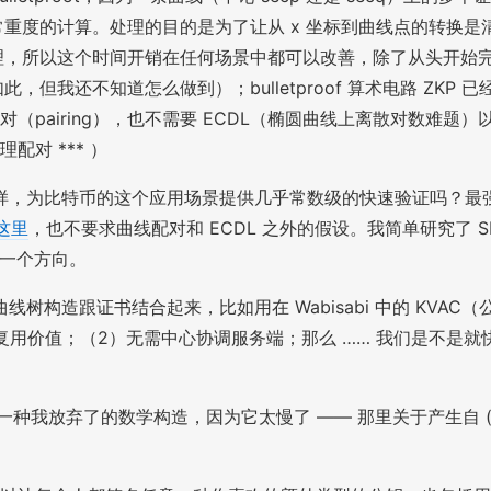
^
度的计算。处理的目的是为了让从 x 坐标到曲线点的转换是清楚
6
理，所以这个时间开销在任何场景中都可以改善，除了从头开始
我还不知道怎么做到）；bulletproof 算术电路 ZKP 
要曲线配对（pairing），也不需要 ECDL（椭圆曲线上离散
配对 *** ）
，为比特币的这个应用场景提供几乎常数级的快速验证吗？最强大的
这里
，也不要求曲线配对和 ECDL 之外的假设。我简单研究了 S
是一个方向。
树构造跟证书结合起来，比如用在 Wabisabi 中的 KVA
不能复用价值；（2）无需中心协调服务端；那么 …… 我们是不是就快
一种我放弃了的数学构造，因为它太慢了 —— 那里关于产生自 (U)