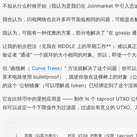
不知从什么时候开始（我认为是我们在 Joinmarket 中引入
我也认为，闪电网络也在许多环节面临相同的问题，可能是在解决
我认为，可能有一种优雅的方案，部分地解决了 “在 gossi
让我的初步想法（见我在 RIDDLE 上的早期工作** ）难以真正
验证者 “通读” 一个跟环的大小相同的对象。所以，即使一个大
但 “曲线树（
Curve Trees
）” 方法就解决了这个问题：你可
算术电路使用 bulletproof），描述你放在这棵树上的对象
的这个 ‘公钥镜像’（可以理解成 token）已经绑定到了这
它在比特币中的显然应用是 —— 制作 N 个 taproot UT
你可以设定一个下限值作为过滤器，过滤出有意义的 UTXO
1
面额（以聪为单位）   对应 UTXO 的数量（仅限 taproot 