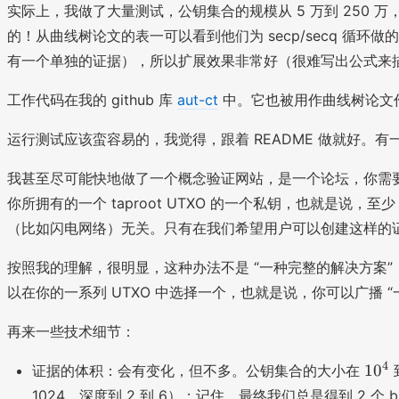
实际上，我做了大量测试，公钥集合的规模从 5 万到 250 
的！从曲线树论文的表一可以看到他们为 secp/secq 循环
有一个单独的证据），所以扩展效果非常好（很难写出公式来描
工作代码在我的 github 库
aut-ct
中。它也被用作曲线树论文
运行测试应该蛮容易的，我觉得，跟着 README 做就好。有一
我甚至尽可能快地做了一个概念验证网站，是一个论坛，你需要使用
你所拥有的一个 taproot UTXO 的一个私钥，也就是说
（比如闪电网络）无关。只有在我们希望用户可以创建这样的
按照我的理解，很明显，这种办法不是 “一种完整的解决方案”
以在你的一系列 UTXO 中选择一个，也就是说，你可以广播 
再来一些技术细节：
1
4
1
0
证据的体积：会有变化，但不多。公钥集合的大小在
0
1024，深度到 2 到 6）；记住，最终我们总是得到 2 个 b