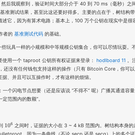
万，然后我观察到，验证时间大部分介于 40 到 70 ms（毫
做的基准测试结果，甚至比这还要好得多。主要的点在于，树结构带来了
述它，因为有算术电路；基本上，100 万个公钥在现实中是很
作者的
基准测试代码
的基础。
些玩具一样的小规模和中等规模公钥集合，你可以尽情玩耍。不要细究我
一个 taproot 公钥所有权证据来登录：
hodlboard 11
。
，至少，还没有任何钱包支持这样的操作（只有 Bitcoin Cor
证据、并且可以互操作时，才有这样的烦恼。
：一个闪电节点想要（还是应该说 “不得不” 呢）广播其通道
“一定范围内的数额”。
1
6
1
0
到
之间时，证据的大小在 3 ~ 4 kB 范围内。树结构本
0
ulletproot，因为一条曲线（不论 secp 还是 secq）上的多