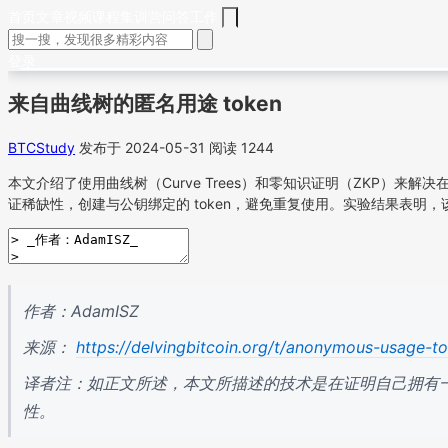
首页
文章
视频
课程
集训营
问答
工作
登录
来自曲线树的匿名用途 token
BTCStudy
发布于 2024-05-31
阅读 1244
本文介绍了使用曲线树（Curve Trees）和零知识证明（ZKP）来解
证稀缺性，创建与公钥绑定的 token，避免重复使用。实验结果表明
作者：AdamISZ
来源：
https://delvingbitcoin.org/t/anonymous-usage-t
译者注：如正文所述，本文所描述的技术是在证明自己拥有一个
性。