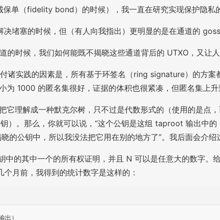
忠诚保单（fidelity bond）的时候），我一直在研究实现保护
堵塞的时候，但（有人向我指出）更明显的是在通道的 gossi
p 通道的时候，我们如何能既不揭晓这些通道背后的 UTXO，又
付诸实践的因素是，所有基于环签名（ring signature）的方
小为 1000 的匿名集很好，证据的体积也很紧凑，但匿名集上升到
以把它理解成一种默克尔树，只不过是代数形式的（使用的是点，
（公钥）。那么，你就可以说，“这个公钥是这组 taproot 输
个没揭晓的公钥中，所以我没法把它用在别的地方了”。我后面会介绍这
XO 公钥中的其中一个的所有权证明，并且 N 可以是任意大的数字。给
。几个月前，我得到的统计数字是这样的：
输出）
