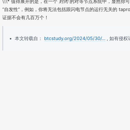
\
\
\* 值得展开的是，在一个
封闭
的对等节点系统中，显然你可
“自发性”，例如，你将无法包括跟闪电节点的运行无关的 tapr
证据不会有几百万个！
本文转载自：
btcstudy.org/2024/05/30/...
, 如有侵