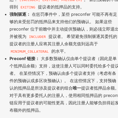
得到
提议者的抵押品的支持。
EXITING
强制驱逐：
在惩罚事件中，某些 preconfer 可能不再有足
够的未受惩罚的抵押品来支持他们的预确认。 如果这些
preconfer 位于前瞻中并主动提供预确认，则必须立即退
并被视为
提议者。 希望避免强制驱逐其委托的
INCLUDER
提议者的注册人应将其注册人余额充值到远高于
的水平。
MINIMUM_COLLATERAL
Preconf 链接：
大多数预确认仅由单个提议者（因此是单
个抵押品余额）支持，这使注册人可以同时委托给多个提
者。 在某些情况下，预确认由多个提议者支持（考虑有条
件的预确认或多区块预确认）。 在这些情况下，支持预确
认的抵押品是所涉及提议者的组合
唯一
提议者抵押品余额
对于具有更多委托人的注册人，使用相同抵押品的 precon
链应用于提议者的可能性更高，因此注册人能够负担得起
布额外的抵押品。