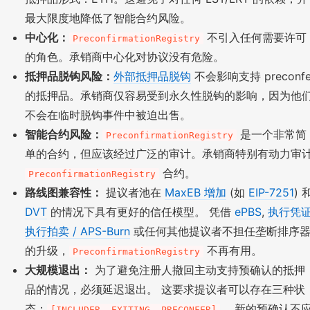
最大限度地降低了智能合约风险。
中心化：
不引入任何需要许可
PreconfirmationRegistry
的角色。承销商中心化对协议没有危险。
抵押品脱钩风险：
外部抵押品脱钩
不会影响支持 preconfe
的抵押品。承销商仅容易受到永久性脱钩的影响，因为他
不会在临时脱钩事件中被迫出售。
智能合约风险：
是一个非常简
PreconfirmationRegistry
单的合约，但应该经过广泛的审计。承销商特别有动力审
合约。
PreconfirmationRegistry
路线图兼容性：
提议者池在
MaxEB 增加
(如
EIP-7251
) 
DVT
的情况下具有更好的信任模型。 凭借
ePBS
,
执行凭
执行拍卖 / APS-Burn
或任何其他提议者不担任垄断排序
的升级，
不再有用。
PreconfirmationRegistry
大规模退出：
为了避免注册人撤回主动支持预确认的抵押
品的情况，必须延迟退出。 这要求提议者可以存在三种状
态：
。 新的预确认不
[INCLUDER, EXITING, PRECONFER]