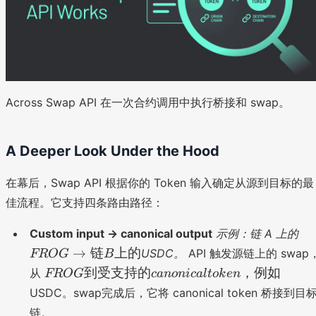
Across Swap API 在一次合约调用中执行桥接和 swap。
A Deeper Look Under the Hood
在幕后，Swap API 根据你的 Token 输入确定从源到目标的最
佳流程。它支持四条路由路径：
F
Custom input → canonical output
示例：链 A 上的
R
→
链
上的
USDC。
API 触发源链上的 swap
FROG
B
O
F
到受支持的
，例如
从
FROG
c
an
o
ni
c
a
lt
o
k
e
n
G
R
USDC。swap完成后，它将 canonical token 桥接到目
→
O
链
链。