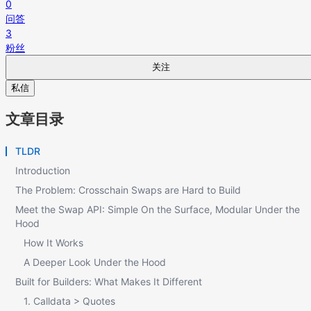
0
问答
3
粉丝
关注
私信
文章目录
TLDR
Introduction
The Problem: Crosschain Swaps are Hard to Build
Meet the Swap API: Simple On the Surface, Modular Under the
Hood
How It Works
A Deeper Look Under the Hood
Built for Builders: What Makes It Different
1. Calldata > Quotes