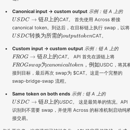
G
B
到
U
Canonical input → custom output
示例：链 A 上的
上
受
S
的
→
链
上的
CAT。
首先使用 Across 桥接
U
S
D
C
B
支
D
canonical token。到达后，在目标链上执行 swap，以将
持
C
的
转换为所需的
CAT。
U
S
D
C
o
u
tp
u
tt
o
k
e
n
→
ca
链
F
n
Custom input → custom output
示例：链 A 上的
B
R
o
F
→
链
上的
CAT。
API 首先在源链上将
上
FROG
B
O
ni
R
的
为
，例如
USDC，将其
FROG
s
w
a
p
c
an
o
ni
c
a
lt
o
k
e
n
G
ca
O
接到目标，最后再次 swap为 $CAT。这是一个完整的
→
l
G
链
swap-bridge-swap 流程。
to
s
B
ke
w
U
Same token on both ends
示例：链 A 上的
上
n
a
S
的
，
→
链
上的
USDC。
这是最简单的情况。API
p
U
S
D
C
B
D
例
为
识别到不需要 swap，并使用 Across 的标准机制启动纯
C
如
ca
接交易。
→
n
链
o