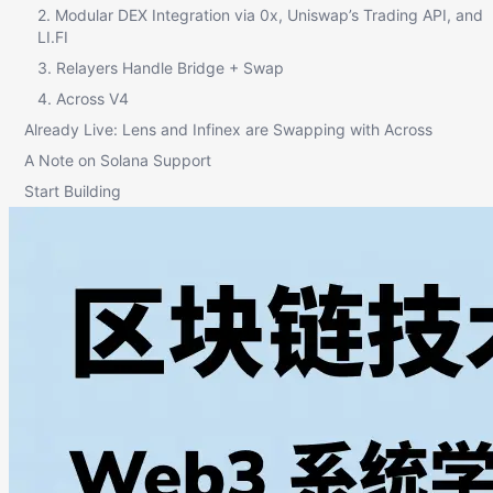
2. Modular DEX Integration via 0x, Uniswap’s Trading API, and
LI.FI
3. Relayers Handle Bridge + Swap
4. Across V4
Already Live: Lens and Infinex are Swapping with Across
A Note on Solana Support
Start Building