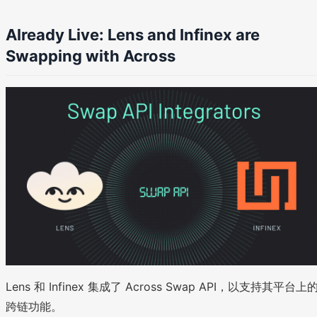
Already Live: Lens and Infinex are
Swapping with Across
Lens 和 Infinex 集成了 Across Swap API，以支持其平台上
跨链功能。