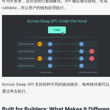
作为开发者，这些流程已被抽象化。API 确定最佳路线，生成
B
ni
calldata，并让用户的钱包处理执行。
上
ca
的
l
to
ke
n
，
例
如
Across Swap API 支持四种不同的路由路径，每种路径都可以
通过单击执行。
Built for Builders: What Makes It Differen