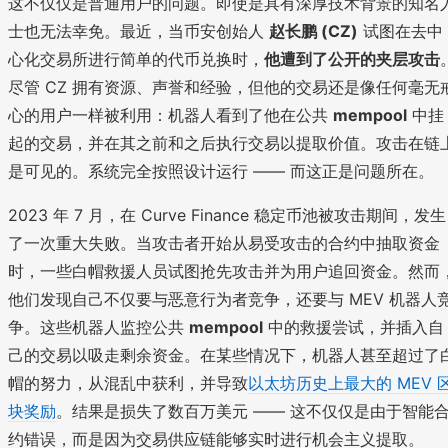
这不仅仅是普通用户的问题。即使是具有深厚技术背景的知名
士也无法幸免。最近，当币安创始人
赵长鹏 (CZ)
试图在去中
心化交易所进行简单的代币兑换时，
他遭到了公开的夹层攻击
尽管 CZ 拥有资源、声誉和经验，但他的交易还是像任何毫无
心的用户一样被利用：机器人看到了他在公共
mempool
中挂
起的交易，并在其之前和之后执行交易以提取价值。攻击在链
是可见的。系统完全按照设计运行 —— 而这正是问题所在。
2023 年 7 月，在 Curve Finance 稳定币池被攻击期间，发生
了一次重大失败。当攻击者开始从易受攻击的合约中抽取资金
时，一些白帽救援人员试图抢先攻击并为用户追回资金。然而
他们发现自己不仅要与恶意行为者竞争，还要与 MEV 机器人
争。这些机器人监控公共
mempool
中的救援尝试，并插入自
己的交易以吸走剩余资金。在某些情况下，机器人甚至超过了
帽的努力，从混乱中获利，并导致
以太坊历史上最大的 MEV 
块奖励
。结果是损失了数百万美元 —— 这不仅仅是由于智能
约错误，而是因为交易供应链能够实时进行机会主义提取。