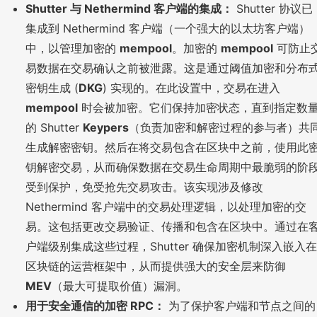
Shutter 与 Nethermind 客户端的集成：
Shutter 协议已
集成到 Nethermind 客户端（一个强大的以太坊客户端）
中，以管理加密的
mempool
。加密的
mempool
可防止
易数据在交易确认之前被泄露。这是通过阈值加密和分布
密钥生成 (
DKG
) 实现的。在此设置中，交易在进入
mempool
时会被加密。它们保持加密状态，直到指定数
的 Shutter
Keypers
（负责加密和解密过程的参与者）共
生成解密密钥。然后在将交易包含在区块中之前，使用此
钥解密交易，从而确保数据在交易生命周期中最脆弱的阶
受到保护，免受抢先交易攻击。该实现涉及修改
Nethermind 客户端中的交易处理逻辑，以处理加密的交
易。这包括更改交易验证、传播和包含在区块中。通过在
户端级别集成这些过程，Shutter 确保加密机制深入嵌入在
区块链的运营框架中，从而提供强大的安全层来防御
MEV
（最大可提取价值）漏洞。
用于安全通信的加密 RPC：
为了保护客户端和节点之间的