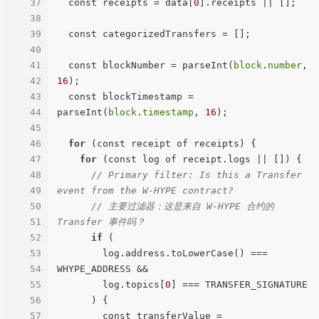
37
  const receipts = data[
0
].receipts || [];

38
39
  const categorizedTransfers = [];

40
41
  const blockNumber = parseInt(
block
.
number
, 
42
16
);

43
  const blockTimestamp = 
44
parseInt(
block
.
timestamp
, 
16
);

45
46
for
 (const receipt of receipts) {

47
for
 (const log of receipt.logs || []) {

48
// Primary filter: Is this a Transfer 
49
event from the W-HYPE contract?
50
// 主要过滤器：这是来自 W-HYPE 合约的 
51
Transfer 事件吗？
52
if
 (

53
        log.address.toLowerCase() === 
54
WHYPE_ADDRESS &&

55
        log.topics[
0
] === TRANSFER_SIGNATURE

56
      ) {

57
        const transferValue = 