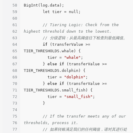
58
BigInt(log.data);

59
        let tier = null;

60
61
// Tiering Logic: Check from the 
62
highest threshold down to the lowest.
63
// 分级逻辑：从最高阈值往下检查到最低阈值。
64
if
 (transferValue >= 
65
TIER_THRESHOLDS.whale) {

66
          tier = 
"whale"
;

67
        } 
else
if
 (transferValue >= 
68
TIER_THRESHOLDS.dolphin) {

69
          tier = 
"dolphin"
;

70
        } 
else
if
 (transferValue >= 
71
TIER_THRESHOLDS.small_fish) {

72
          tier = 
"small_fish"
;

73
        }

74
75
// If the transfer meets any of our 
76
thresholds, process it.
77
// 如果转账满足我们的任何阈值，请对其进行处