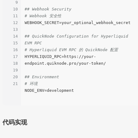
9
10
## Webhook Security
11
# Webhook 安全性
12
WEBHOOK_SECRET
=your_optional_webhook_secret

13
14
## QuickNode Configuration for Hyperliquid 
15
EVM RPC
16
# Hyperliquid EVM RPC 的 QuickNode 配置
17
HYPERLIQUID_RPC
=https://your-
18
endpoint.quiknode.pro/your-token/

19
20
## Environment
21
# 环境
NODE_ENV
=development

代码实现