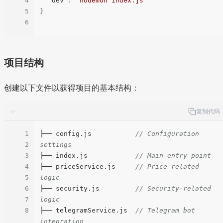
4
"dev"
:
"nodemon index.js"
5
}
6
项目结构
创建以下文件以获得项目的基本结构：
复制代码
1
├── config.js           
// Configuration 
2
settings
3
├── index.js            
// Main entry point
4
├── priceService.js     
// Price-related 
5
logic
6
├── security.js         
// Security-related 
7
logic
8
├── telegramService.js  
// Telegram bot 
integration