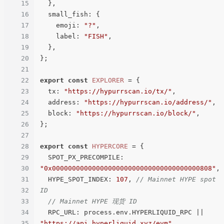
15
  },

16
small_fish
: {

17
emoji
: 
"?"
,

18
label
: 
"FISH"
,

19
  },

20
};

21
22
export
const
EXPLORER
 = {

23
tx
: 
"https://hypurrscan.io/tx/"
,

24
address
: 
"https://hypurrscan.io/address/"
,

25
block
: 
"https://hypurrscan.io/block/"
,

26
};

27
28
export
const
HYPERCORE
 = {

29
SPOT_PX_PRECOMPILE
: 
30
"0x0000000000000000000000000000000000000808"
,

31
HYPE_SPOT_INDEX
: 
107
, 
// Mainnet HYPE spot 
32
ID
33
// Mainnet HYPE 现货 ID
34
RPC_URL
: process.
env
.
HYPERLIQUID_RPC
 || 
35
"https://api.hyperliquid.xyz/evm"
,
