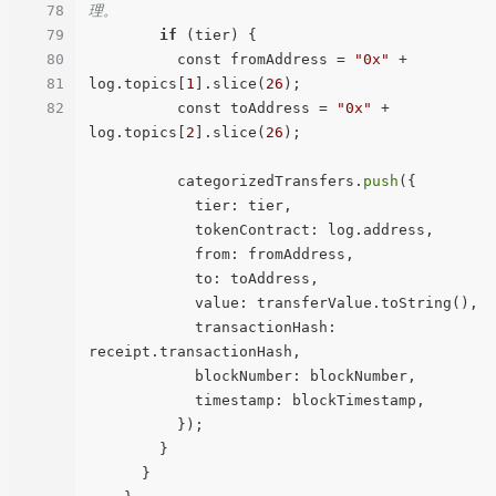
78
理。
79
if
 (tier) {

80
          const fromAddress = 
"0x"
 + 
81
log.topics[
1
].slice(
26
);

82
          const toAddress = 
"0x"
 + 
log.topics[
2
].slice(
26
);

          categorizedTransfers.
push
({

            tier: tier,

            tokenContract: log.address,

            from: fromAddress,

            to: toAddress,

            value: transferValue.toString(),

            transactionHash: 
receipt.transactionHash,

            blockNumber: blockNumber,

            timestamp: blockTimestamp,

          });

        }

      }
