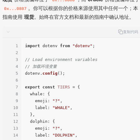
。你可以根据你的价格来源使用其中任何一个；本
0x...0807
指南使用
现货
。始终在官方文档和最新的指南中确认地址。
复制代码
1
import
 dotenv 
from
"dotenv"
;

2
3
// Load environment variables
4
// 加载环境变量
5
dotenv.
config
();

6
7
export
const
TIERS
 = {

8
whale
: {

9
emoji
: 
"?"
,

10
label
: 
"WHALE"
,

11
  },

12
dolphin
: {

13
emoji
: 
"?"
,

14
label
: 
"DOLPHIN"
,
