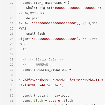
17
  const TIER_THRESHOLDS = {

18
    whale: BigInt(
"10000000000000000000000"
), 
19
// 10,000 HYPE
20
    dolphin: 
21
BigInt(
"5000000000000000000000"
), 
// 5,000 
22
HYPE
23
    small_fish: 
24
BigInt(
"1000000000000000000000"
), 
// 1,000 
25
HYPE
26
  };

27
28
// --- Static Data ---
29
// --- 静态数据 ---
30
  const TRANSFER_SIGNATURE =

31
32
"0xddf252ad1be2c89b69c2b068fc378daa952ba7f163
33
c4a11628f55a4df523b3ef"
;

34
35
  const { data } = payload;

36
  const 
block
 = data[
0
].block;
