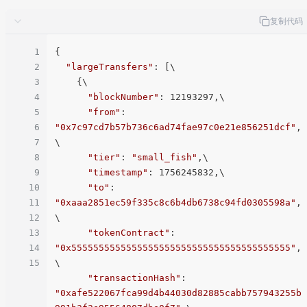
复制代码
1
{

2
"largeTransfers"
: [\

3
    {\

4
"blockNumber"
: 12193297,\

5
"from"
: 
6
"0x7c97cd7b57b736c6ad74fae97c0e21e856251dcf"
,
7
\

8
"tier"
: 
"small_fish"
,\

9
"timestamp"
: 1756245832,\

10
"to"
: 
11
"0xaaa2851ec59f335c8c6b4db6738c94fd0305598a"
,
12
\

13
"tokenContract"
: 
14
"0x5555555555555555555555555555555555555555"
,
15
\

"transactionHash"
: 
"0xafe522067fca99d4b44030d82885cabb757943255b