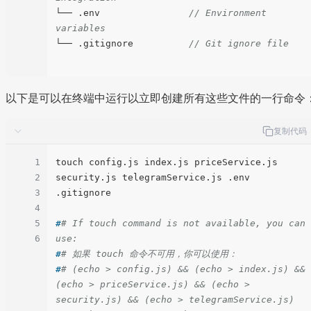
└── .env                
// Environment 
variables
└── .gitignore          
// Git ignore file
以下是可以在终端中运行以立即创建所有这些文件的一行命令
复制代码
1
touch config.js index.js priceService.js 
2
security.js telegramService.js .env 
3
4
5
#
# If touch command is not available, you can 
6
use:
#
# 如果 touch 命令不可用，你可以使用：
#
# (echo > config.js) && (echo > index.js) && 
(echo > priceService.js) && (echo > 
security.js) && (echo > telegramService.js) 