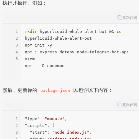
执行此操作。例如：
复制代码
1
mkdir
 hyperliquid-whale-alert-bot && 
cd
2
hyperliquid-whale-alert-bot

3
npm init -y

4
npm i express dotenv node-telegram-bot-api 
5
viem

npm i -D nodemon

然后，更新你的
以包含以下内容：
package.json
复制代码
1
"type"
:
"module"
,
2
"scripts"
:
{
3
"start"
:
"node index.js"
,