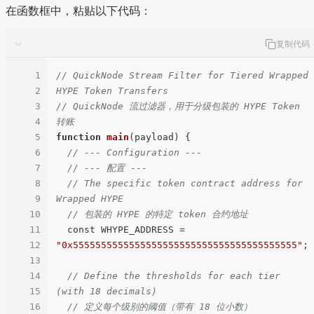
在函数框中，粘贴以下代码：
复制代码
1
// QuickNode Stream Filter for Tiered Wrapped 
2
HYPE Token Transfers
3
// QuickNode 流过滤器，用于分级包装的 HYPE Token 
4
转账
5
function
main
(
payload
) 
{

6
// --- Configuration ---
7
// --- 配置 ---
8
// The specific token contract address for 
9
Wrapped HYPE
10
// 包装的 HYPE 的特定 token 合约地址
11
  const WHYPE_ADDRESS = 
12
"0x5555555555555555555555555555555555555555"
;

13
14
// Define the thresholds for each tier 
15
(with 18 decimals)
16
// 定义每个级别的阈值（带有 18 位小数）