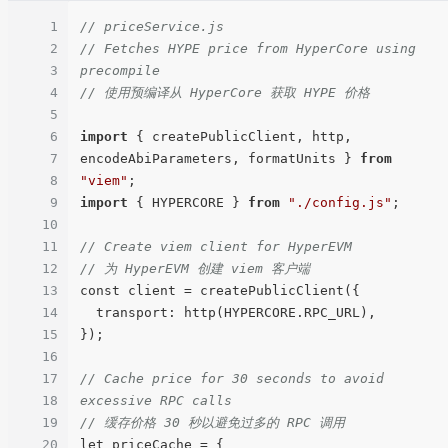
1
// priceService.js
2
// Fetches HYPE price from HyperCore using 
3
precompile
4
// 使用预编译从 HyperCore 获取 HYPE 价格
5
6
import
 { createPublicClient, http, 
7
encodeAbiParameters, formatUnits } 
from
8
"viem"
9
import
 { HYPERCORE } 
from
"./config.js"
;

10
11
// Create viem client for HyperEVM
12
// 为 HyperEVM 创建 viem 客户端
13
const client = createPublicClient({

14
  transport: http(HYPERCORE.RPC_URL),

15
});

16
17
// Cache price for 30 seconds to avoid 
18
excessive RPC calls
19
// 缓存价格 30 秒以避免过多的 RPC 调用
20
let priceCache = {
