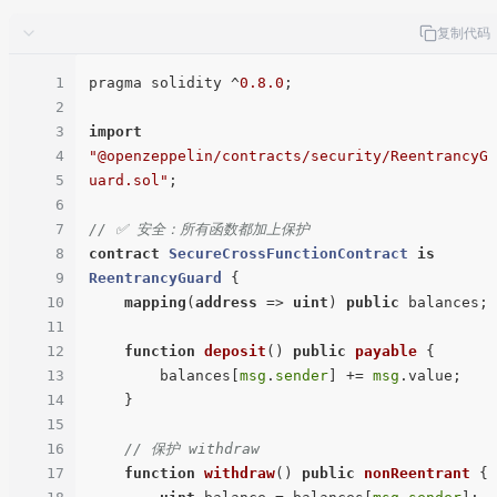
复制代码
1
pragma solidity ^
0.8
.0
;

2
3
import
4
"@openzeppelin/contracts/security/ReentrancyG
5
uard.sol"
;

6
7
// ✅ 安全：所有函数都加上保护
8
contract
SecureCrossFunctionContract
is
9
ReentrancyGuard
{

10
mapping
(
address
 => 
uint
) 
public
 balances;

11
12
function
deposit
(
) 
public
payable
{

13
        balances[
msg
.
sender
] += 
msg
.value;

14
    }

15
16
// 保护 withdraw
17
function
withdraw
(
) 
public
nonReentrant
{
