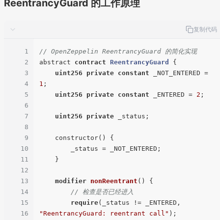
ReentrancyGuard 的工作原理
复制代码
1
// OpenZeppelin ReentrancyGuard 的简化实现
2
abstract 
contract
ReentrancyGuard
{

3
uint256
private
constant
 _NOT_ENTERED = 
4
1
;

5
uint256
private
constant
 _ENTERED = 
2
;

6
7
uint256
private
 _status;

8
9
    constructor() {

10
        _status = _NOT_ENTERED;

11
    }

12
13
modifier
nonReentrant
(
) 
{

14
// 检查是否已经进入
15
require
(_status != _ENTERED, 
16
"ReentrancyGuard: reentrant call"
);
