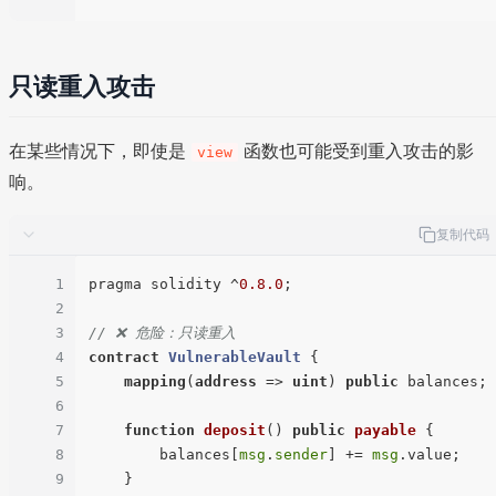
只读重入攻击
在某些情况下，即使是
函数也可能受到重入攻击的影
view
响。
复制代码
1
pragma solidity ^
0.8
.0
;

2
3
// ❌ 危险：只读重入
4
contract
VulnerableVault
{

5
mapping
(
address
 => 
uint
) 
public
 balances;

6
7
function
deposit
(
) 
public
payable
{

8
        balances[
msg
.
sender
] += 
msg
.value;

9
    }
