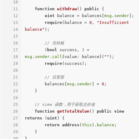
10
11
function
withdraw
(
) 
public
{

12
uint
 balance = balances[
msg
.
sender
];

13
require
(balance > 
0
, 
"Insufficient 
14
balance"
);

15
16
// 先转账
17
        (
bool
 success, ) = 
18
msg
.
sender
.
call
{value: balance}(
""
);

19
require
(success);

20
21
// 后更新
22
        balances[
msg
.
sender
] = 
0
;

23
    }

24
25
// view 函数，用于获取总价值
26
function
getTotalValue
(
) 
public
view
27
returns
 (
uint
) 
{

28
return
address
(
this
).
balance
;

29
    }

30
}
