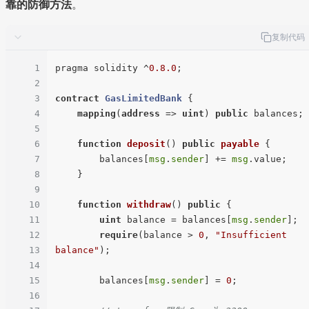
靠的防御方法
。
复制代码
1
pragma solidity ^
0.8
.0
;

2
3
contract
GasLimitedBank
{

4
mapping
(
address
 => 
uint
) 
public
 balances;

5
6
function
deposit
(
) 
public
payable
{

7
        balances[
msg
.
sender
] += 
msg
.value;

8
    }

9
10
function
withdraw
(
) 
public
{

11
uint
 balance = balances[
msg
.
sender
];

12
require
(balance > 
0
, 
"Insufficient 
13
balance"
);

14
15
        balances[
msg
.
sender
] = 
0
;

16