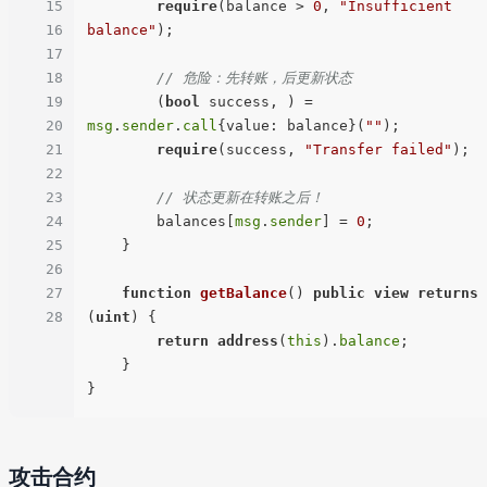
15
require
(balance > 
0
, 
"Insufficient 
16
balance"
);

17
18
// 危险：先转账，后更新状态
19
        (
bool
 success, ) = 
20
msg
.
sender
.
call
{value: balance}(
""
);

21
require
(success, 
"Transfer failed"
);

22
23
// 状态更新在转账之后！
24
        balances[
msg
.
sender
] = 
0
;

25
    }

26
27
function
getBalance
(
) 
public
view
returns
28
(
uint
) 
{

return
address
(
this
).
balance
;

    }

攻击合约