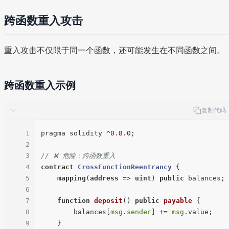
跨函数重入攻击
重入攻击不仅限于同一个函数，还可能发生在不同函数之间。
跨函数重入示例
复制代码
1
pragma solidity ^
0.8
.0
;

2
3
// ❌ 危险：跨函数重入
4
contract
CrossFunctionReentrancy
{

5
mapping
(
address
 => 
uint
) 
public
 balances;

6
7
function
deposit
(
) 
public
payable
{

8
        balances[
msg
.
sender
] += 
msg
.value;

9
    }
