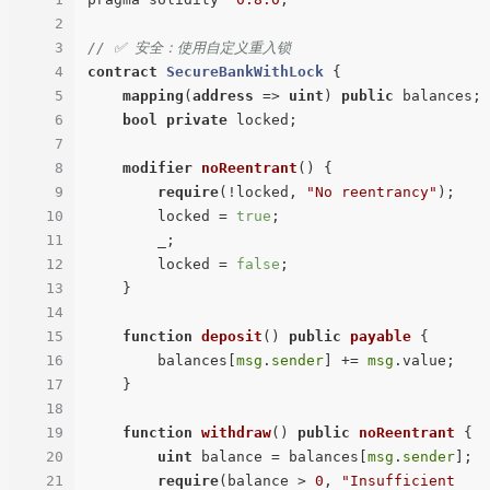
2
3
// ✅ 安全：使用自定义重入锁
4
contract
SecureBankWithLock
{

5
mapping
(
address
 => 
uint
) 
public
 balances;

6
bool
private
 locked;

7
8
modifier
noReentrant
(
) 
{

9
require
(!locked, 
"No reentrancy"
);

10
        locked = 
true
;

11
        _;

12
        locked = 
false
;

13
    }

14
15
function
deposit
(
) 
public
payable
{

16
        balances[
msg
.
sender
] += 
msg
.value;

17
    }

18
19
function
withdraw
(
) 
public
noReentrant
{

20
uint
 balance = balances[
msg
.
sender
];

21
require
(balance > 
0
, 
"Insufficient 