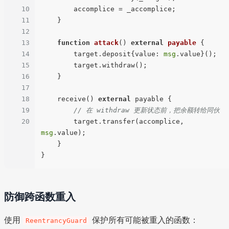
10
        accomplice = _accomplice;

11
    }

12
13
function
attack
(
) 
external
payable
{

14
        target.deposit{value: 
msg
.value}();

15
        target.withdraw();

16
    }

17
18
    receive() 
external
 payable {

19
// 在 withdraw 更新状态前，把余额转给同伙
20
        target.transfer(accomplice, 
msg
.value);

    }

防御跨函数重入
使用
保护所有可能被重入的函数：
ReentrancyGuard