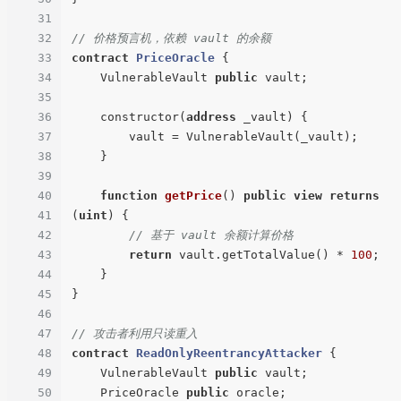
31
32
// 价格预言机，依赖 vault 的余额
33
contract
PriceOracle
{

34
    VulnerableVault 
public
 vault;

35
36
    constructor(
address
 _vault) {

37
        vault = VulnerableVault(_vault);

38
    }

39
40
function
getPrice
(
) 
public
view
returns
41
(
uint
) 
{

42
// 基于 vault 余额计算价格
43
return
 vault.getTotalValue() * 
100
;

44
    }

45
}

46
47
// 攻击者利用只读重入
48
contract
ReadOnlyReentrancyAttacker
{

49
    VulnerableVault 
public
 vault;

50
    PriceOracle 
public
 oracle;
