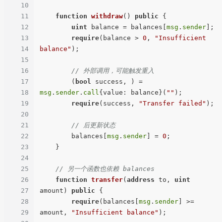
10
11
function
withdraw
(
) 
public
{

12
uint
 balance = balances[
msg
.
sender
];

13
require
(balance > 
0
, 
"Insufficient 
14
balance"
);

15
16
// 外部调用，可能触发重入
17
        (
bool
 success, ) = 
18
msg
.
sender
.
call
{value: balance}(
""
);

19
require
(success, 
"Transfer failed"
);

20
21
// 后更新状态
22
        balances[
msg
.
sender
] = 
0
;

23
    }

24
25
// 另一个函数也依赖 balances
26
function
transfer
(
address
 to, 
uint
27
amount
) 
public
{

28
require
(balances[
msg
.
sender
] >= 
29
amount, 
"Insufficient balance"
);
