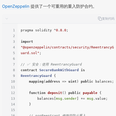
OpenZeppelin
提供了一个可重用的重入防护合约。
复制代码
1
pragma solidity ^
0.8
.0
;

2
3
import
4
"@openzeppelin/contracts/security/ReentrancyG
5
uard.sol"
;

6
7
// ✅ 安全：使用 ReentrancyGuard
8
contract
SecureBankWithGuard
is
9
ReentrancyGuard
{

10
mapping
(
address
 => 
uint
) 
public
 balances;

11
12
function
deposit
(
) 
public
payable
{

13
        balances[
msg
.
sender
] += 
msg
.value;

14
    }

15
16
// nonReentrant 修饰符防止重入