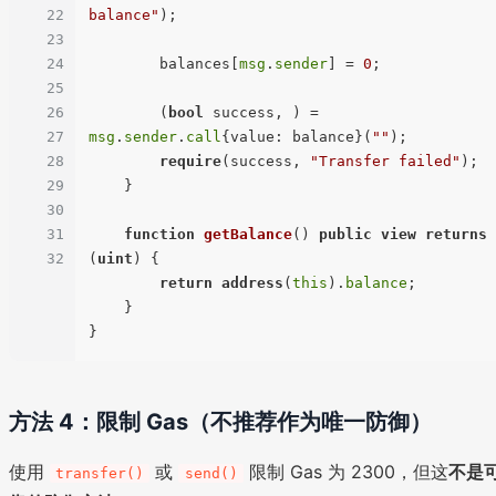
22
balance"
);

23
24
        balances[
msg
.
sender
] = 
0
;

25
26
        (
bool
 success, ) = 
27
msg
.
sender
.
call
{value: balance}(
""
);

28
require
(success, 
"Transfer failed"
);

29
    }

30
31
function
getBalance
(
) 
public
view
returns
32
(
uint
) 
{

return
address
(
this
).
balance
;

    }

方法 4：限制 Gas（不推荐作为唯一防御）
使用
或
限制 Gas 为 2300，但这
不是
transfer()
send()