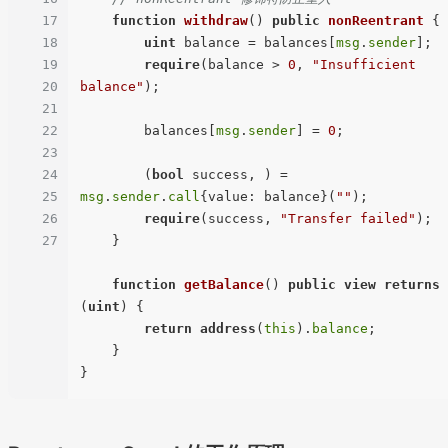
17
function
withdraw
(
) 
public
nonReentrant
{

18
uint
 balance = balances[
msg
.
sender
];

19
require
(balance > 
0
, 
"Insufficient 
20
balance"
);

21
22
        balances[
msg
.
sender
] = 
0
;

23
24
        (
bool
 success, ) = 
25
msg
.
sender
.
call
{value: balance}(
""
);

26
require
(success, 
"Transfer failed"
);

27
    }

function
getBalance
(
) 
public
view
returns
(
uint
) 
{

return
address
(
this
).
balance
;

    }
