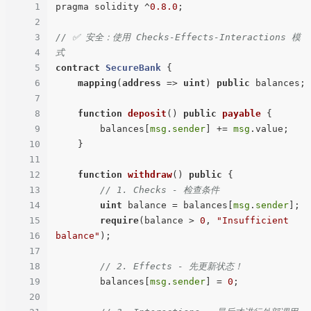
1
pragma solidity ^
0.8
.0
;

2
3
// ✅ 安全：使用 Checks-Effects-Interactions 模
4
式
5
contract
SecureBank
{

6
mapping
(
address
 => 
uint
) 
public
 balances;

7
8
function
deposit
(
) 
public
payable
{

9
        balances[
msg
.
sender
] += 
msg
.value;

10
    }

11
12
function
withdraw
(
) 
public
{

13
// 1. Checks - 检查条件
14
uint
 balance = balances[
msg
.
sender
];

15
require
(balance > 
0
, 
"Insufficient 
16
balance"
);

17
18
// 2. Effects - 先更新状态！
19
        balances[
msg
.
sender
] = 
0
;

20