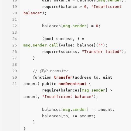
18
uint
 balance = balances[
msg
.
sender
];

19
require
(balance > 
0
, 
"Insufficient 
20
balance"
);

21
22
        balances[
msg
.
sender
] = 
0
;

23
24
        (
bool
 success, ) = 
25
msg
.
sender
.
call
{value: balance}(
""
);

26
require
(success, 
"Transfer failed"
);

27
    }

28
29
// 保护 transfer
30
function
transfer
(
address
 to, 
uint
31
amount
) 
public
nonReentrant
{

require
(balances[
msg
.
sender
] >= 
amount, 
"Insufficient balance"
);

        balances[
msg
.
sender
] -= amount;

        balances[to] += amount;

    }
