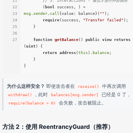
21
// 3. Interactions - 最后才进行外部调用
22
        (
bool
 success, ) = 
23
msg
.
sender
.
call
{value: balance}(
""
);

24
require
(success, 
"Transfer failed"
);

25
    }

26
27
function
getBalance
(
) 
public
view
returns
(
uint
) 
{

return
address
(
this
).
balance
;

    }

为什么这样安全？
即使攻击者在
中再次调用
receive()
，此时
已经是 0 了，
withdraw()
balances[msg.sender]
会失败，攻击被阻止。
require(balance > 0)
方法 2：使用 ReentrancyGuard（推荐）