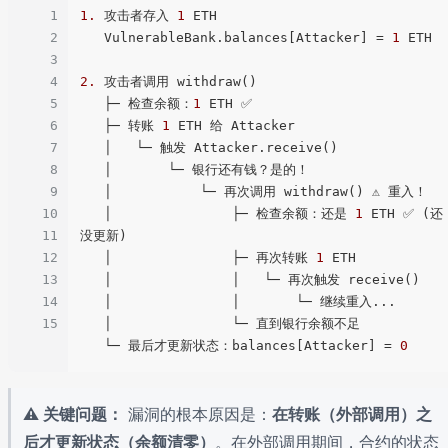
1
1.
 攻击者存入 
1
 ETH

2
   VulnerableBank.balances[Attacker] = 
1
 ETH

3
4
2.
 攻击者调用 withdraw()

5
   ├─ 检查余额：
1
 ETH ✅

6
   ├─ 转账 
1
 ETH 给 Attacker

7
   │   └─ 触发 Attacker.receive()

8
   │       └─ 银行还有钱？是的！

9
   │           └─ 再次调用 withdraw() ⚠️ 重入！

10
   │               ├─ 检查余额：还是 
1
 ETH ✅ (还
11
没更新)

12
   │               ├─ 再次转账 
1
 ETH

13
   │               │   └─ 再次触发 receive()

14
   │               │       └─ 继续重入...

15
   │               └─ 直到银行余额不足

   └─ 最后才更新状态：balances[Attacker] = 
0
⚠️ 关键问题：
漏洞的根本原因是：
在转账（外部调用）之
后才更新状态（余额清零）
。在外部调用期间，合约的状态