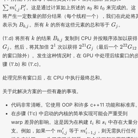
}
s
s
t
′
′
∑
。这是通过计算如上所述的
和
来完成的。这
m
P
s
t
^
0
0
,
i
j
i
u
_
_
n
将产生一定数量的部分结果（每个线程一个），我们在此处将
m
0
0
B
k
G
表示为
。所有
的所有这些元素的总和等于
。
B
k
G
m
,
k
j
j
_
_
'_
k
B
{
j
(1'.d) 将所有
的结果
复制到 CPU 并按顺序添加以获得
k
B
{i
,
k
j
_
k
2
2
2
1
21
22
2
2
2
。然后，将其加倍
次以获得
（最后一个
,j
G
G
G
12
j
j
{
,j
^
^
^
}
的窗口除外）。发生这种情况时，在 GPU 中处理后续窗口的
k
}
{
{
{
P
骤 (1'.b) 和 (1'.c)。
,j
1
2
2
'_
}
}
1
2
i
处理完所有窗口后，在 CPU 中执行最终总和。
}
}
G
G
关于此解决方案的一些有趣的事项。
_
_
j
{
代码非常清晰。它使用 OOP 和许多 c++11 功能和标准库
1
在步骤 (1'c) 中启动的内核的简单实现可能会严重受到
2
t
s
warp 差异的影响。这是因为在构建
和
中存在大量分
t
s
}
i
i
_
_
m
m
′
′
支。例如，如果一个
等于
，则无需执行任何
m
m
,
−
1
,
i
j
i
j
i
i
'_
'_