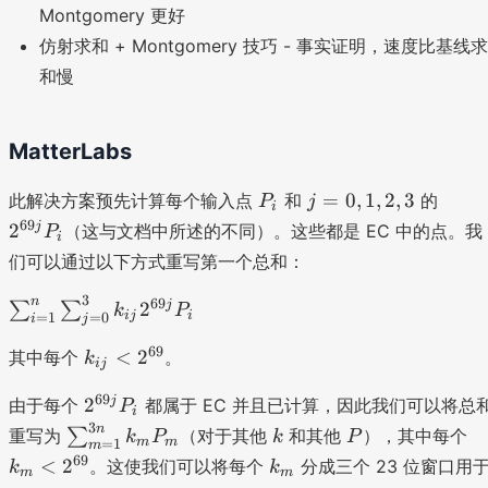
Montgomery 更好
仿射求和 + Montgomery 技巧 - 事实证明，速度比基线求
和慢
MatterLabs
P
j
2
=
0
,
1
,
2
,
3
此解决方案预先计算每个输入点
和
的
P
j
i
_
=
^
69
j
2
（这与文档中所述的不同）。这些都是 EC 中的点。我
P
i
i
0,
{
们可以通过以下方式重写第一个总和：
1,
6
2,
9
3
\
n
69
j
2
∑
∑
k
P
ij
i
=
1
=
0
3
j
i
j
s
}
k
69
u
<
2
其中每个
。
k
ij
P
_
m
_
2
69
{i
j
2
_
由于每个
都属于 EC 并且已计算，因此我们可以将总
P
i
i
^
j
3
{i
\
k
P
k
n
重写为
∑
（对于其他
和其他
），其中每个
k
P
k
P
m
m
=
1
m
{
}
=
s
_
k
69
<
2
。这使我们可以将每个
分成三个 23 位窗口用
k
k
m
m
6
<
1
u
m