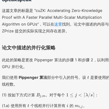
P
1
/
rc
2
a
_i
=
1
ei
8
-
这篇文章的标题是 "cuZK: Accelerating Zero-Knowledge
m
2
l
\
1
Proof with A Faster Parallel Multi-Scalar Multiplication
_
8
r
}
{i
\
Algorithm on GPUs"，可以在
这里
找到。论文中描述的内容与
c
2
,j
rc
e
ZPrize 提交的实际实现之间存在差异。
^j
},
ei
il
\
1
l
s
2
论文中描述的并行化策略
u
8
m
a
_
此处的策略是更改 Pippenger 算法的步骤 1 和步骤 2，以利用
\l
{i
GPU 并行化。
e
:,
i
t
1
我们使用
Pippenger 算法
部分中引入的符号。设
是要使用
t
<
=
线程数。
1
m
2
_
B
1
1
≤
<
⌈
/
⌉
(1) 按如下方式计算
。对于每个
：
B
j
λ
s
,
8
j
m
{i
_
\l
(
,j
t
i
m
{j
e
(1.a) 使用所有
个线程并行计算所有
的
。
t
i
m
,
i
j
a