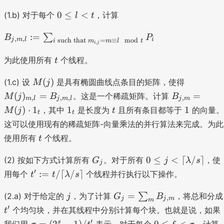
}
_
,
j
+
0
}
{i
0
≤
<
(1.b) 对于每个
m
，计算
<
l
t
1
\l
P
,j
}
\l
)
B
e
:=
_i
∑
}
B
ce
P
,
,
j
m
l
i
such that
=
≡
mod
i
m
m
l
t
}
,
i
j
_
l
il
P
{j
t
<
为此使用所有
个线程。
t
\l
_i
,
t
a
M
M
m
(
)
(1.c) 设
是具有椭圆曲线点条目的矩阵，使得
M
j
m
(j
(j
,l
B
(
)
=
b
=
。这是一个稀疏矩阵。计算
M
j
B
B
,
,
,
,
m
l
j
m
l
j
m
)
)_
}
_
d
1
t
1
(
)
⋅
1
1
1
，其中
是长度为
且所有条目都等于
的向量。
M
j
t
t
t
{
:
{j
a
_
这可以使用现有的稀疏矩阵-向量乘法的并行算法来完成。为此
m
=
,
/
t
t
,l
使用所有
个线程。
\
t
m
s
}
s
}
\
G
0
0
≤
<
⌈
/
⌉
(2) 按如下方式计算所有
。对于所有
，使
=
G
j
λ
s
u
=
j
rc
_
\l
t'
B
′
m
:=
/
⌈
/
⌉
用每个
个线程并行执行以下操作。
M
t
t
λ
s
ei
j
e
:
_
_
(j
l
j
j
G
=
{j
=
{i
(2.a) 对于给定的
，为了计算
∑
，将总和分成
j
G
B
)
,
j
j
m
m
<
_j
t
,
\
′
\
个均匀块，并在其线程中分别计算每个块。也就是说，如果
t
\l
=
/
m
te
c
\
0
′
s
=
(
2
−
1
)
/
0
≤
<
我们用
表示，对于每个
，计算