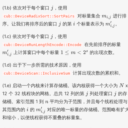
/
,j
3
j
(1.b) 依次对于每个窗口
，使用
j
(
}
2
m
对标量集合
进行排
m
cub::DeviceRadixSort::SortPairs
,
1
i
j
*
_
j
i
m
′
序。让我们将排序后的窗口
的第
个标量表示为
。
j
i
m
2
N
,
i
j
{i
'_
*
)
,j
j
{i
(1.c) 依次对于每个窗口
，使用
j
3
}
,j
m
2
在先前排序的标量
cub::DeviceRunLengthEncode::Encode
}
'_
)
1
′
s
1
≤
<
2
上计算窗口中每个标量
的出现次数。
m
m
,
i
j
{i
\l
,j
e
(1.d) 出于下一步所需的技术原因，使用
}
m
计算出现次数的累积和。
cub::DeviceScan::InclusiveSum
<
2
N
(1.e) 启动一个内核来计算存储桶。该内核获得一个大小为
N
^
j
j
12 个 32 线程块的网格。总共 12 列的第
列处理窗口
的存
j
j
s
n
储桶。索引范围 1 到
平均分为子范围，并且每个线程处理与
n
i
m
′
其范围内的
的
对应的唯一标量的存储桶。范围略有扩
i
m
,
i
j
'_
和缩小，以便线程获得不重叠的标量集。
{i