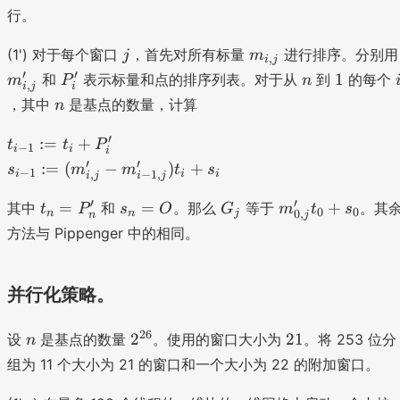
行。
}
j
m
(1') 对于每个窗口
，首先对所有标量
进行排序。分别用
j
m
,
i
j
_
P
n
1
i
′
′
1
和
表示标量和点的排序列表。对于从
到
的每个
m
P
n
,
i
j
i
{i
'
n
，其中
是基点的数量，计算
n
,j
_
}
i
t
′
:=
+
t
t
P
−
1
i
i
i
_
s
′
′
:=
(
−
)
+
s
m
m
t
s
−
1
i
i
i
,
−
1
,
i
j
i
j
{i
_
-
t
s
G
m
′
′
{i
=
=
+
其中
和
。那么
等于
。其
t
P
s
O
G
m
t
s
0
0
n
n
j
0
,
n
j
1
_
_
_
'_
-
方法与 Pippenger 中的相同。
}
n
n
j
{
1
:
=
=
0,
}
=
P
O
j}
:
并行化策略。
t
'_
t
=
_i
n
_
(
n
2
2
26
2
21
设
是基点的数量
。使用的窗口大小为
。将 253 位分
n
+
0
m
^
1
组为 11 个大小为 21 的窗口和一个大小为 22 的附加窗口。
P
+
'_
{
'_
s
{i
2