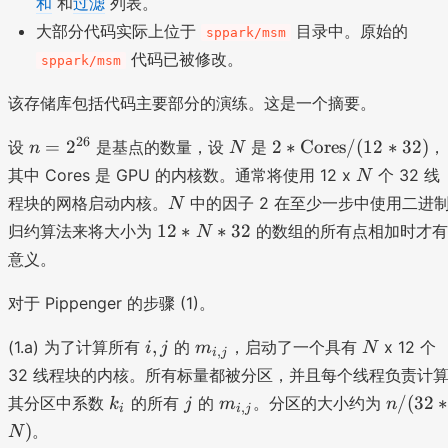
和
和
过滤
列表。
1
大部分代码实际上位于
+
目录中。原始的
sppark/msm
1
代码已被修改。
sppark/msm
该存储库包括代码主要部分的演练。这是一个摘要。
n
N
2
26
=
2
2
∗
Cores
/
(
12
∗
32
)
设
是基点的数量，设
是
，
n
N
=
*
N
其中 Cores 是 GPU 的内核数。通常将使用 12 x
个 32 线
N
2
\
N
程块的网格启动内核。
中的因子 2 在至少一步中使用二进
N
^
t
1
12
∗
∗
32
归约算法来将大小为
的数组的所有点相加时才
N
{
e
2
2
x
意义。
*
6
t
N
对于 Pippenger 的步骤 (1)。
}
{
*
C
3
i
m
N
,
(1.a) 为了计算所有
的
，启动了一个具有
x 12 个
i
j
m
N
o
,
i
j
2
,
_
r
32 线程块的内核。所有标量都被分区，并且每个线程负责计
j
{i
e
k
j
m
n
/
(
32
∗
其分区中系数
的所有
的
。分区的大小约为
k
j
m
n
,
i
i
j
,j
s
_
_
/
)
。
N
}
}
i
{i
(