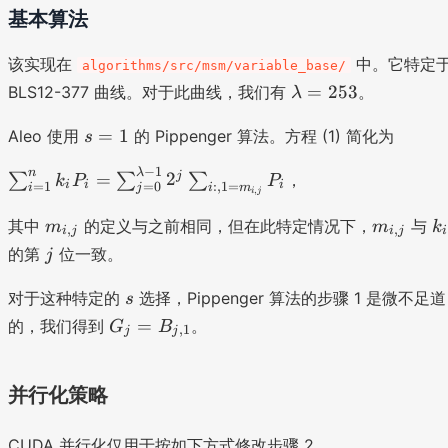
=
基本算法
l -
1
1
}
该实现在
中。它特定
}
algorithms/src/msm/variable_base/
^
2
\l
=
253
BLS12-377 曲线。对于此曲线，我们有
。
λ
{
^
a
2
s
{
m
=
1
Aleo 使用
的 Pippenger 算法。方程 (1) 简化为
s
^
=
sj
b
s
−
1
\
n
λ
1
j
=
2
}
∑
∑
∑
，
d
k
P
P
i
i
i
-
=
1
=
0
:
,
1
=
i
j
i
m
,
i
j
s
(
a
1
u
m
m
k
\
其中
的定义与之前相同，但在此特定情况下，
=
与
m
m
k
,
,
i
j
i
j
i
}
m
_
_
_
s
2
j
的第
位一致。
j
m
_
{i
{i
i
u
5
\
{i
,j
,j
s
m
3
对于这种特定的
选择，Pippenger 算法的步骤 1 是微不足道
s
s
=
}
}
_
G
=
的，我们得到
。
u
G
B
,
1
j
j
1
{i
_
m
}
=
j
_
^
1
=
并行化策略
{i
n
}
B
:,
k
^
_
m
CUDA 并行化仅用于按如下方式修改步骤 2。