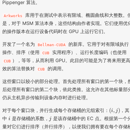
_
Pippenger 算法。
9
2
}
m
<
m
j
^
^
_
2
库用于在测试中表示有限域、椭圆曲线和大整数。
Arkworks
}
{
n
{
^
是，对于 MSM 算法本身，这些结构由作者实现。它们使用优
P
6
\
m
{
_
9
s
的操作版本在运行设备代码时在 GPU 上运行它们。
=
6
i
}
u
1
9
开发了一个名为
的新库。它用于对有限域执行
m
}
}
Bellman-CUDA
_
^
操作、排序（使用
实用程序）、运行长度编码（也使用
CUB
{j
{
），等等，从而利用 GPU。此目的可能是为了将来用更
CUB
=
3
效的算法替换对
的调用。
CUB
0
n
}
}
这些窗口以较小的部分处理。首先处理所有窗口的第一个块，
^
k
后处理所有窗口的第二个块，依此类推。这允许在其他标量部
3
_
仍从主机异步传输到设备内存时进行处理。
k
m
_
P
(
(
,
)
对于每个窗口块，并行生成每个存储桶的元组索引：
，其
i
j
{i
_
i
i
j
j}
中
是存储桶的系数，
m
是该存储桶中的 EC 点。根据第一个
i
j
,
2
量对它们进行排序（并行排序），以便我们拥有要在每个存储
j