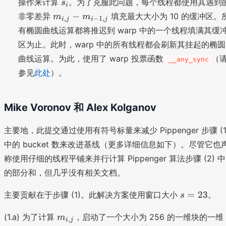
s
操作来计算
。为了克服此问题，每个线程都使用其遇到
s
i
{i
{i
_
m
−
非零差异
填充最大大小为 10 的缓冲区。
m
m
,
−
1
,
i
j
i
j
,j
-
i
_
有椭圆曲线运算都将推迟到 warp 中的一个线程填满其缓
}
1,
{i
j}
区为止。此时，warp 中的所有线程都会刷新其挂起的椭圆
,j
曲线运算。为此，使用了 warp 投票函数
（
}
__any_sync
-
参见
此处
）。
m
_
Mike Voronov 和 Alex Kolganov
{i
-
主要地，此提交通过使用有符号标量来减少 Pippenger 步骤 (1
1,
j}
中的 bucket 数来改进基线（更多详细信息如下）。尽管它也
称使用仔细的线程平铺来并行计算 Pippenger 算法步骤 (2) 中
的部分和，但几乎没有相关文档。
s
=
23
主要贡献在于步骤 (1)。此解决方案使用窗口大小
。
s
=
m
2
(1.a) 为了计算
，启动了一个大小为 256 的一维块的一维
m
,
i
j