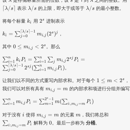
λ
s
λ
k
x
a
a
c
\l
\l
⌈
/
⌉
/
/
表示
的上限，即大于或等于
的最小整数。
λ
s
λ
s
λ
s
_i
+
m
m
il
a
a
P
a
b
b
\
k
2
m
m
s
2
将每个标量
用
进制表示
k
_i
i
_
d
d
a
_
^
b
b
2
⌈
/
⌉
−
1
a
a
k
λ
s
i
s
s
j
=
(
2
)
∑
d
，
d
k
m
,
i
i
j
=
0
j
x
_i
a
a
^
0
=
s
0
≤
<
2
其中
。那么
/
/
m
,
i
j
2
\l
a
\
s
s
+
\
n
n
e
/
s
j
=
2
=
s
∑
∑
∑
k
P
m
P
,
i
i
i
j
i
=
1
=
1
i
i
j
...
s
m
s
u
⌈
/
⌉
−
1
λ
s
n
s
j
2
(
)
∑
∑
。
m
P
,
i
j
i
=
0
=
1
j
i
a
u
_
\
m
_
m
{i
r
_
1
s
1
≤
<
2
让我们以不同的方式重写内部求和。对于每个
，
m
d
_
,j
e
{j
\l
m
=
我们可以对所有具有
的内部求和项进行分组并编写
m
m
,
x
i
j
{i
}
l
=
e
_
^
=
<
0
m
s
2
−
1
\
n
{i
=
(
)
∑
∑
∑
m
P
m
P
,
i
j
i
i
=
1
=
1
:
,
=
d
i
m
i
m
m
1
2
,
}
<
i
j
s
,j
}
^
^
2
u
i
m
m
\
}
=
对于没有
使得
的元素
，我们将总和
i
m
m
m
,
i
j
^
s
{
^
m
_
s
=
0
0
∑
解释为
。最后一步称为
分桶
。
P
n
i
:
,
=
\l
s
i
m
m
_
{i
u
,
m
i
j