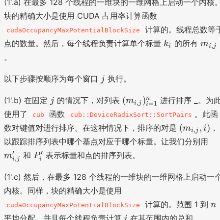
(1'.a) 在最多 128 个线程的一维块的一维网格上启动一个内核
i
_
,j
6
块的精确大小是使用 CUDA 占用率计算函数
0
}
}
-
计算的。线程总数等
cudaOccupancyMaxPotentialBlockSize
m
k
m
点的数量。然后，每个线程负责计算单个标量
的所有
k
m
,
i
i
j
'_
_
_
。
{i
i
{i
-
,j
j
以下步骤按顺序为每个窗口
执行。
j
1,
}
j}
j
(
n
(
)
(1'.b) 在固定
的情况下，对列表
进行排序
_
。为
j
m
,
i
j
=
1
i
)
m
使用了
函数
。此函
cub
cub::DeviceRadixSort::SortPairs
t
_
(
(
,
)
数对键值对进行排序。在这种情况下，排序的对是
，
m
i
_i
,
i
j
{i
m
m
以跟踪排序列表中哪个基点对应于哪个标量。让我们分别用
+
,j
_
'_
s
P
′
′
}
和
表示标量和点的排序列表。
m
P
{i
,
i
j
i
{i
_i
'
)
,j
,j
_
(1'.c) 然后，在最多 128 个线程的一维块的一维网格上启动一
_
},
}
i
{i
内核。同样，块的精确大小是使用
i)
=
n
计算的。范围 1 到
n
cudaOccupancyMaxPotentialBlockSize
1
i
\
平均分配，并且每个线程负责计算
在其范围内的总和
i