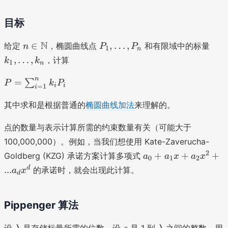
目标
n
P
k
N
∈
,
…
,
给定
，椭圆曲线点
和有限域中的标量
n
P
P
1
n
\i
_
_
,
…
,
，计算
k
k
1
n
n
1
1
\
,
,
P
n
=
∑
P
k
P
i
i
=
1
i
m
\
\
=
a
d
d
\
其中求和是根据普通的
椭圆曲线加法
来理解的。
t
o
o
s
h
t
t
u
点的数量与表示计算所需的约束数量有关（可能大于
b
s,
s
m
100,000,000）。例如，当我们想使用 Kate-Zaverucha-
b
P
,
_
a
2
+
+
+
Goldberg (KZG) 承诺方案计算多项式
a
a
x
a
x
0
1
2
{
_
k
{i
_
d
...
的承诺时，就会出现此计算。
a
x
N
n
_
=
d
0
}
n
1
+
}
a
Pippenger 算法
^
_
n
1
\l
s
\l
\
设
是存储标量所需的位数，设
是 1 到
之间的整数。用