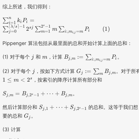
k
ce
{i
,j
m
综上所述，我们得到：
_i
il
=
}
_
P
\l
1
=
{i
\
n
=
∑
k
P
i
i
_i
=
1
i
a
}
m
:,
s
s
⌈
/
⌉
−
1
2
−
1
λ
s
s
j
2
(
1
)
∑
∑
∑
m
P
=
m
i
=
0
=
1
:
,
=
^
m
j
m
i
m
m
u
,
i
j
\
b
n
_
m
Pippenger 算法包括从最里面的总和开始计算上面的总和：
s
d
m
{i
_
u
a
_
,j
{i
j
m
B
:=
(1) 对于每个
和
，计算
∑
。
j
m
B
P
m
,
j
m
i
/
:
,
=
i
m
m
{i
}
,
=
i
j
_
_
s
,j
=
1
j
{j
G
:=
(2) 对于每个
，按如下方式计算
∑
。对于所
j
G
B
{i
,
j
j
m
\
m
}
m
}
,
_j
1
s
1
≤
<
2
，按索引的降序计算所有部分和
=
m
rc
P
}
^
m
:
\l
1
ei
_i
P
n
}
=
S
e
=
+
⋯
+
。
S
B
B
}
l -
,
,
2
−
1
,
s
j
m
j
j
m
=
_i
k
:
\
_
m
^
1
\
_i
=
s
S
{j
+
⋯
+
<
然后计算部分和
的总和。这等于我们想
S
S
n
,
1
,
2
−
1
s
}
j
j
s
P
\
u
_
,
2
G
要的总和
。
\
G
m
u
j
_i
s
m
{
m
^
_
s
_
m
=
u
_
j,
}
s
j
(3) 计算
u
{i
_
\
m
m
1
=
m
,j