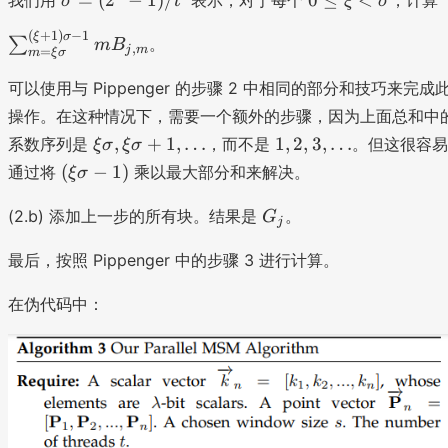
σ
t
ξ
σ
ce
\
\l
,l
x
d
si
\l
il
s
ce
}
t
(
+
1
)
−
1
ot
\
ξ
σ
g
e
∑
。
m
B
,
\l
j
m
=
u
m
ξ
σ
il
{
1
s
m
\
a
m
\l
s
_t
u
a
xi
可以使用与 Pippenger 的步骤 2 中相同的部分和技巧来完成
m
_
a
u
m
=
<
操作。在这种情况下，需要一个额外的步骤，因为上面总和中
b
m
m
c
_
(
\
\
1
,
+
1
,
…
1
,
2
,
3
,
…
d
系数序列是
，而不是
。但这很容易
ξ
σ
ξ
σ
B
b
h
{
2
si
xi
,
a
(
_
(
−
1
)
d
通过将
乘以最大部分和来解决。
t
ξ
σ
m
^
g
\
2
/
\
{j
a
h
=
s
m
si
,
G
s
xi
,
(2.b) 添加上一步的所有块。结果是
。
/
G
a
\
j
-
a
g
3
_
\
\
m
s
t
xi
1
m
,
j
rc
最后，按照 Pippenger 中的步骤 3 进行计算。
si
}
\
}
\
)
a,
\
ei
g
rc
m
si
/
\
d
在伪代码中：
l
m
ei
_
g
t'
xi
o
a
l
{i
m
\
t
-
,j
a
si
s
1
}
}
g
)
=
^
m
m
{
a