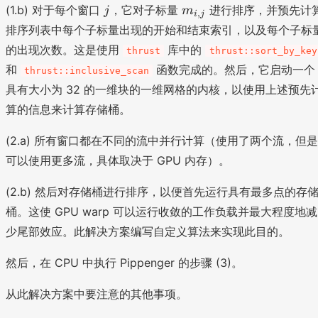
j
m
j
(1.b) 对于每个窗口
，它对子标量
进行排序，并预先计
j
m
,
i
j
_
排序列表中每个子标量出现的开始和结束索引，以及每个子标
{i
的出现次数。这是使用
库中的
thrust
thrust::sort_by_key
,j
和
函数完成的。然后，它启动一个
thrust::inclusive_scan
}
具有大小为 32 的一维块的一维网格的内核，以使用上述预先
算的信息来计算存储桶。
(2.a) 所有窗口都在不同的流中并行计算（使用了两个流，但是
可以使用更多流，具体取决于 GPU 内存）。
(2.b) 然后对存储桶进行排序，以便首先运行具有最多点的存
桶。这使 GPU warp 可以运行收敛的工作负载并最大程度地减
少尾部效应。此解决方案编写自定义算法来实现此目的。
然后，在 CPU 中执行 Pippenger 的步骤 (3)。
从此解决方案中要注意的其他事项。