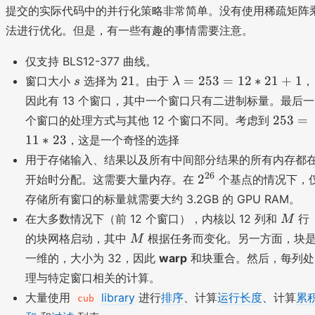
提交的实际代码中的并行化策略非常简单。没有使用稀疏矩阵
法进行优化。但是，有一些有趣的事情需要注意。
仅支持 BLS12-377 曲线。
s
2
\l
21
=
253
=
12
∗
21
+
1
窗口大小
选择为
。由于
，
s
λ
1
a
因此有 13 个窗口，其中一个窗口只有二进制标量。最后一
m
2
253
=
个窗口的处理方式与其他 12 个窗口不同。考虑到
b
5
11
∗
23
，这是一个奇怪的选择
d
3
a
用于存储输入、结果以及所有中间部分结果的所有内存都
=
=
2
26
2
开始时分配。这需要大量内存。在
个基点的情况下，
1
2
^
1
存储所有窗口的标量就需要大约 3.2GB 的 GPU RAM。
5
{
*
M
在大多数情况下（前 12 个窗口），内核以 12 列和
行
M
3
2
2
M
的块网格启动，其中
根据任务而变化。另一方面，块
M
=
6
3
1
}
一维的，大小为 32，因此
warp
和块重合。然后，每列处
2
理与特定窗口相关的计算。
*
大量使用
library
进行
排序
、计算
运行长度
、计算
累
cub
2