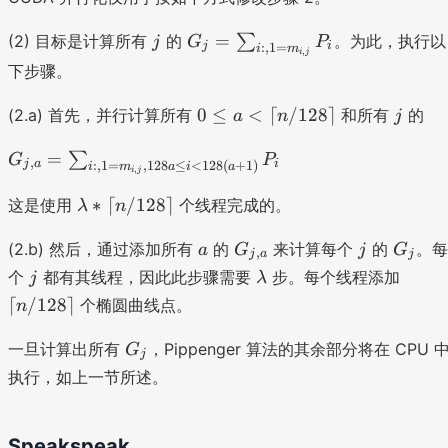
_i
n
{
_
P
m
j,
j
G
=
{i
(2) 目标是计算所有
的
∑
。为此，执行以
j
G
P
j
i
_i
:
,
1
=
i
m
_
,
i
j
1
_j
,j
下步骤。
=
{i
}
=
}
\
,j
\
=
0
j
0
≤
<
⌈
/128
⌉
(2.a) 首先，并行计算所有
和所有
的
a
n
j
s
}
s
m
\l
u
P
u
G
}
e
=
∑
G
P
m
,
j
a
i
_i
:
,
1
=
,
128
≤
<
128
(
+
1
)
i
m
a
i
a
,
m
i
j
_
P
a
_
)
_
{j
\l
_i
<
∗
⌈
/128
⌉
这是使用
个线程完成的。
λ
n
{j
{i
,a
a
\
\l
=
:,
a
G
j
G
}
m
q
(2.b) 然后，通过添加所有
c
的
来计算每个
的
。
a
G
j
G
,
0
j
a
j
1
_
_
=
b
q
ei
j
\l
\
个
都有其线程，因此此步骤需要
步。每个线程添加
j
λ
}
=
{
j
\
d
u
l
a
l
^
⌈
/128
⌉
个椭圆曲线点。
n
m
j,
s
a
a
n
m
c
{
_
a
u
*
d
/
b
e
G
\l
一旦计算出所有
，Pippenger 算法的其余部分将在 CPU 
G
j
{i
}
m
\l
(
1
d
il
_
a
执行，如上一节所述。
,j
_
ce
1
2
a
n
j
m
}
{i
il
)
8
/
b
}
:,
n
\
1
d
Speakspeak