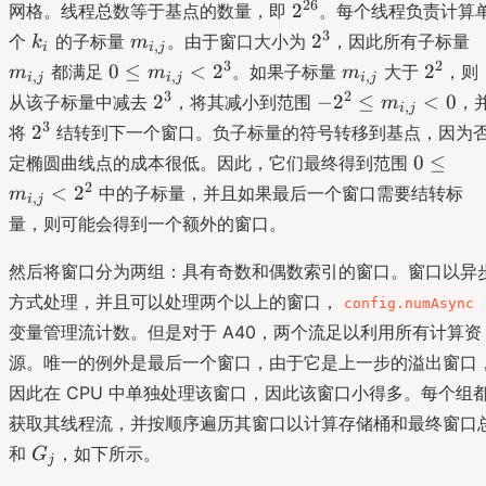
_
3
2
26
2
网格。线程总数等于基点的数量，即
。每个线程负责计算
{i
^
k
m
2
3
2
个
的子标量
。由于窗口大小为
，因此所有子标量
k
m
,
i
i
j
,j
{
_
_
^
_
0
m
2
3
2
0
≤
<
2
2
都满足
。如果子标量
大于
，则
m
m
m
}
,
,
,
i
j
i
j
i
j
2
i
{i
3
{i
\l
_
^
2
-2
3
2
2
−
2
≤
<
0
从该子标量中减去
，将其减小到范围
，
m
6
,
i
j
,j
,j
e
{i
2
^
^
2
3
2
}
将
结转到下一个窗口。负子标量的符号转移到基点，因为
}
}
m
,j
3
2
^
0
0
≤
定椭圆曲线点的成本很低。因此，它们最终得到范围
_
}
\l
3
\l
2
<
2
{i
中的子标量，并且如果最后一个窗口需要结转标
m
e
,
i
j
e
,j
m
量，则可能会得到一个额外的窗口。
m
}
_
_
<
然后将窗口分为两组：具有奇数和偶数索引的窗口。窗口以异
{i
{i
2
,j
方式处理，并且可以处理两个以上的窗口，
config.numAsync
,j
^
}
变量管理流计数。但是对于 A40，两个流足以利用所有计算资
}
3
<
<
源。唯一的例外是最后一个窗口，由于它是上一步的溢出窗口
0
2
因此在 CPU 中单独处理该窗口，因此该窗口小得多。每个组
^
获取其线程流，并按顺序遍历其窗口以计算存储桶和最终窗口
2
G
和
，如下所示。
G
j
_