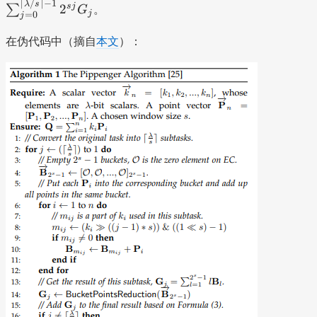
{
s
_
B
⌈
/
⌉
−
1
}
\
λ
s
B
s
j
2
∑
。
G
_j
}
j
=
0
m
j
u
{i
_
+
s
_
m
(
=
m
:,
{j
\
u
{j
在伪代码中（摘自
本文
）：
_
2
1
_
m
,
d
m
,2
{i
^
}
{j
_
m
o
_
^
,j
s)
^
=
{i
}
ts
{j
s
}
^j
{
0
,j
+
=
-
2
2
}
}
S
0
1
^
^
^
=
_
}
}
{
s
{
m
{
^
+
sj
-
\l
}
j,
{
\
}
1
ce
P
2
\l
d
P
}
il
_i
^
ce
o
_i
m
\l
s
il
ts
=
(
a
-
\l
+
\
\
m
1
a
B
s
s
b
}
m
_
u
u
d
b
{j
m
m
a
d
,
_
_
/
a