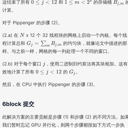
,j
0
1
B
s
0
≤
<
12
1
≤
<
2
这结束了所有
和
的存储桶
j
m
B
,
j
m
}
\l
\l
_
计算。
e
e
{j
j
m
,
对于 Pippenger 的步骤 (2)。
<
<
m
1
2
}
N
(2.a) 在
x 12 个 32 线程块的网格上启动一个内核。每个线
N
2
^
G
=
程计算总和
∑
的均匀块，就像论文中描述的那
G
B
,
j
j
m
m
s
_j
样。与之前一样，网格的每一列处理一个不同的窗口。
=
\
j
(2.b) 对于每个窗口
，使用二进制归约算法将其块相加。这有
j
s
0
G
0
≤
<
12
效地计算了所有
的
。
j
G
j
u
\l
_
m
e
j
然后，在 CPU 中执行 Pippenger 的步骤 (3)。
_
j
m
<
B
6block 提交
1
_
2
{j
此解决方案的主要贡献是步骤 (1) 和步骤 (2) 的不同方法。如
,
我们暂时忘记 GPU 并行化，则两个步骤都按如下方式一步执
m