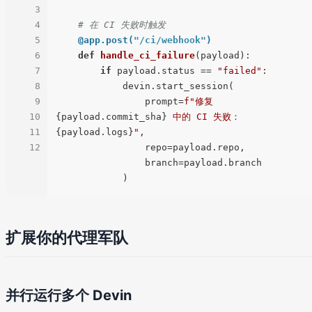
3
4
# 在 CI 失败时触发
5
    @app.post(
"/ci/webhook"
)
6
def
handle_ci_failure
(
payload
):

7
if
 payload.status == 
"failed"
:

8
            devin.start_session(

9
                prompt=
f"修复 
10
{payload.commit_sha}
 中的 CI 失败：
11
{payload.logs}
"
,

12
                repo=payload.repo,

                branch=payload.branch

扩展你的代理军队
并行运行多个 Devin