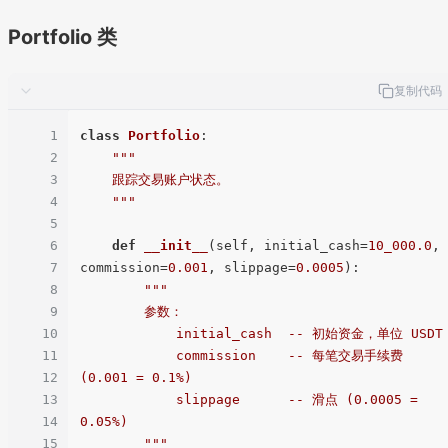
Portfolio 类
复制代码
1
class
Portfolio
:

2
"""

3
    跟踪交易账户状态。

4
    """
5
6
def
__init__
(
self, initial_cash=
10_000.0
, 
7
commission=
0.001
, slippage=
0.0005
):

8
"""

9
        参数：

10
            initial_cash  -- 初始资金，单位 USDT

11
            commission    -- 每笔交易手续费 
12
(0.001 = 0.1%)

13
            slippage      -- 滑点 (0.0005 = 
14
0.05%)

15
        """