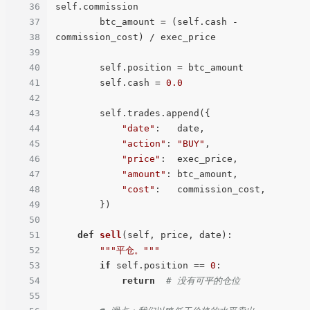
36
self.commission

37
        btc_amount = (self.cash - 
38
commission_cost) / exec_price

39
40
        self.position = btc_amount

41
        self.cash = 
0.0
42
43
        self.trades.append({

44
"date"
:   date,

45
"action"
: 
"BUY"
,

46
"price"
:  exec_price,

47
"amount"
: btc_amount,

48
"cost"
:   commission_cost,

49
        })

50
51
def
sell
(
self, price, date
):

52
"""平仓。"""
53
if
 self.position == 
0
:

54
return
# 没有可平的仓位
55