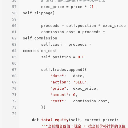
56
# 滑点：我们以略低于价格的水平卖出
57
        exec_price = price * (
1
 - 
58
self.slippage)

59
60
        proceeds = self.position * exec_price

61
        commission_cost = proceeds * 
62
self.commission

63
        self.cash = proceeds - 
64
commission_cost

65
        self.position = 
0.0
66
67
        self.trades.append({

68
"date"
:   date,

69
"action"
: 
"SELL"
,

70
"price"
:  exec_price,

71
"amount"
: 
0
,

72
"cost"
:   commission_cost,

73
        })

74
def
total_equity
(
self, current_price
):

"""当前组合价值：现金 + 按当前价格计算的仓位