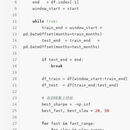
8
    end   = df.index[-
1
]

9
    window_start = start

10
11
while
True
:

12
        train_end = window_start + 
13
pd.DateOffset(months=train_months)

14
        test_end  = train_end   + 
15
pd.DateOffset(months=test_months)

16
17
if
 test_end > end:

18
break
19
20
        df_train = df[window_start:train_end]

21
        df_test  = df[train_end:test_end]

22
23
# 在训练集上优化
24
        best_sharpe = -np.inf

25
        best_fast, best_slow = 
20
, 
50
26
27
for
 fast 
in
 fast_range:

28
for
 slow 
in
 slow_range:
