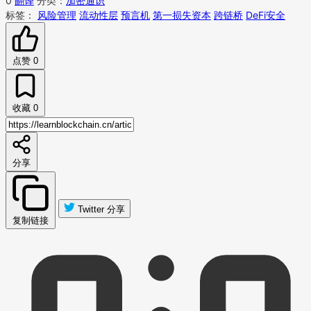
0
翻译
分类：
加密通识
标签：
风险管理
流动性层
预言机
第一损失资本
跨链桥
DeFi安全
点赞
0
收藏
0
分享
Twitter 分享
复制链接