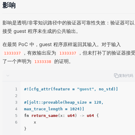
影响
影响是透明/非零知识路径中的验证器可靠性失效：验证器可以
接受 guest 程序未生成的公共输出。
在最简 PoC 中，guest 程序原样返回其输入。对于输入
，有效输出应为
，但未打补丁的验证器接
1333337
1333337
了一个声明为
的证明。
1333338
复制代码
1
#![cfg_attr(feature = 
"guest"
, no_std)]
2
3
#[jolt::provable(heap_size = 128, 
4
max_trace_length = 1024)]
5
fn
return_same
(x: 
u64
) 
->
u64
 {

6
    x
