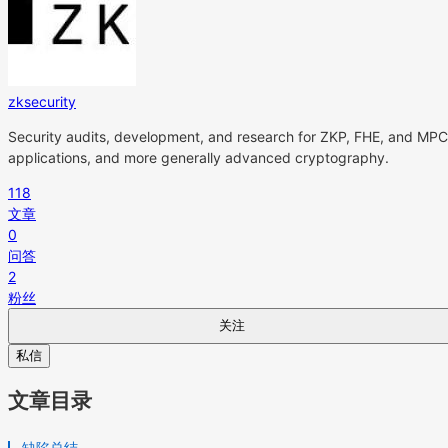
zksecurity
Security audits, development, and research for ZKP, FHE, and MPC
applications, and more generally advanced cryptography.
118
文章
0
问答
2
粉丝
关注
私信
文章目录
缺陷总结