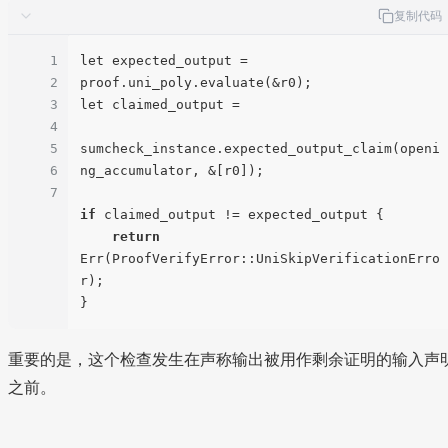
复制代码
1
let expected_output = 
2
proof.uni_poly.evaluate(&r0);

3
let claimed_output =

4
5
sumcheck_instance.expected_output_claim(openi
6
ng_accumulator, &[r0]);

7
if
 claimed_output != expected_output {

return
Err(ProofVerifyError::UniSkipVerificationErro
r);

重要的是，这个检查发生在声称输出被用作剩余证明的输入声
之前。