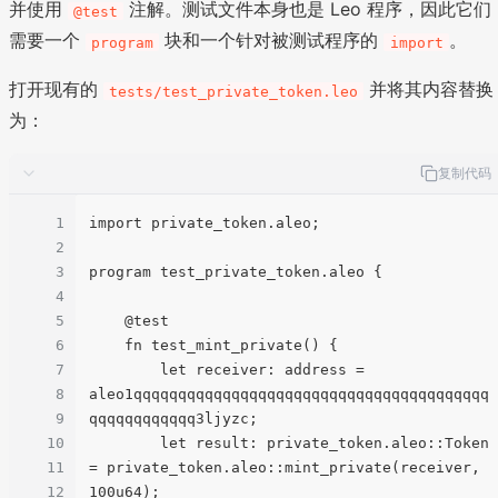
并使用
注解。测试文件本身也是 Leo 程序，因此它们
@test
需要一个
块和一个针对被测试程序的
。
program
import
打开现有的
并将其内容替换
tests/test_private_token.leo
为：
复制代码
1
import private_token.aleo;

2
3
program test_private_token.aleo {

4
5
    @test

6
    fn test_mint_private() {

7
        let receiver: address = 
8
aleo1qqqqqqqqqqqqqqqqqqqqqqqqqqqqqqqqqqqqqqqq
9
qqqqqqqqqqqq3ljyzc;

10
        let result: private_token.aleo::Token 
11
= private_token.aleo::mint_private(receiver, 
12
100u64);
