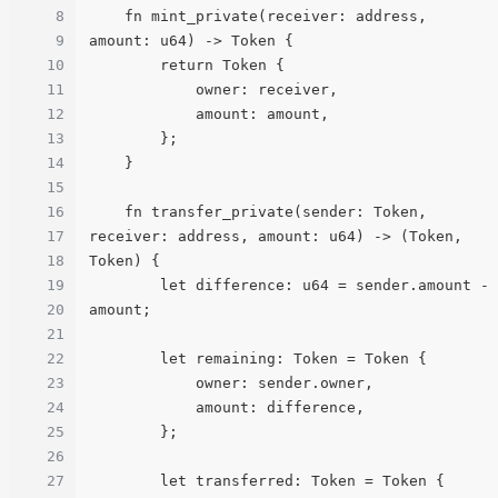
8
    fn mint_private(receiver: address, 
9
amount: u64) -> Token {

10
        return Token {

11
            owner: receiver,

12
            amount: amount,

13
        };

14
    }

15
16
    fn transfer_private(sender: Token, 
17
receiver: address, amount: u64) -> (Token, 
18
Token) {

19
        let difference: u64 = sender.amount - 
20
amount;

21
22
        let remaining: Token = Token {

23
            owner: sender.owner,

24
            amount: difference,

25
        };

26
27
        let transferred: Token = Token {
