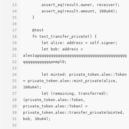
13
        assert_eq(result.owner, receiver);

14
        assert_eq(result.amount, 100u64);

15
    }

16
17
    @test

18
    fn test_transfer_private() {

19
        let alice: address = self.signer;

20
        let bob: address = 
21
aleo1qgqqqqqqqqqqqqqqqqqqqqqqqqqqqqqqqqqqqqqq
22
qqqqqqqqqqqqanmpl0;

23
24
        let minted: private_token.aleo::Token 
25
= private_token.aleo::mint_private(alice, 
26
100u64);

27
        let (remaining, transferred): 
28
(private_token.aleo::Token, 
29
private_token.aleo::Token) = 
30
private_token.aleo::transfer_private(minted, 
31
bob, 30u64);

32