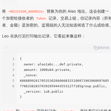
将
替换为你的 Aleo 地址。这会创建一
<RECEIVER_ADDRESS>
个加密给接收者的
记录。交易上链，但记录内容（所
Token
者、金额）是加密的。监视链的人无法知道铸造了什么或给谁
Leo 在执行后打印输出记录。它看起来像这样：
复制代码
1
{

2
  owner: aleo1abc...def.private,

3
  amount: 1000u64.private,

4
  _nonce: 
5
606889926170535302660668325100971903968697605
6
7706338283793929594435531277185group.public,

  _version: 1u8.public
