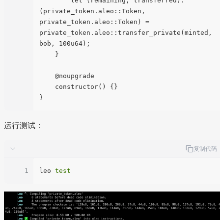
        let (remaining, transferred): 
(private_token.aleo::Token, 
private_token.aleo::Token) = 
private_token.aleo::transfer_private(minted, 
bob, 100u64);

    }

    @noupgrade

    constructor() {}

运行测试：
复制代码
1
leo 
test