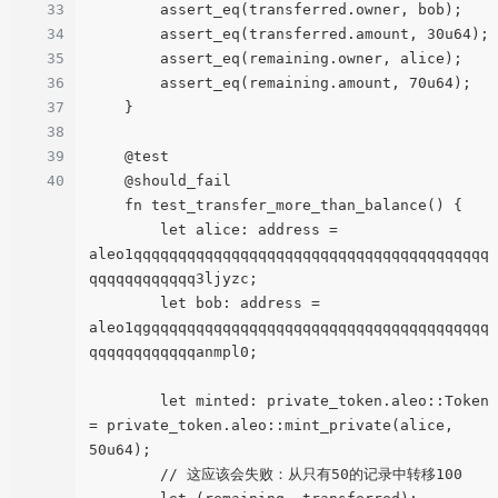
33
        assert_eq(transferred.owner, bob);

34
        assert_eq(transferred.amount, 30u64);

35
        assert_eq(remaining.owner, alice);

36
        assert_eq(remaining.amount, 70u64);

37
    }

38
39
    @test

40
    @should_fail

    fn test_transfer_more_than_balance() {

        let alice: address = 
aleo1qqqqqqqqqqqqqqqqqqqqqqqqqqqqqqqqqqqqqqqq
qqqqqqqqqqqq3ljyzc;

        let bob: address = 
aleo1qgqqqqqqqqqqqqqqqqqqqqqqqqqqqqqqqqqqqqqq
qqqqqqqqqqqqanmpl0;

        let minted: private_token.aleo::Token 
= private_token.aleo::mint_private(alice, 
50u64);

        // 这应该会失败：从只有50的记录中转移100
