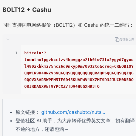
BOLT12 + Cashu
同时支持闪电网络报价（BOLT12）和 Cashu 的统一二维码：
复制代码
1
bitcoin:?
lno=lno1pgzkcctzv4kpvggzu2th0tw73fx2ygyd7gyuu
l490zkhkmz75ncz6q9nkyp9m78932tq&creq=CREQB1QY
QQWER9D4HNZV3NQGQQSQQQQQQQQQQRAQPSQQGQQSQQZQG
9QQVXSAR5WPEN5TE0D45KUAPWV4UXZMTSD3JJUCM0D5RQ
QRJRDANXVET9YPCXZ7TDV4H8GXHR3TQ
原文链接：
github.com/cashubtc/nuts...
登链社区 AI 助手，为大家转译优秀英文文章，如有翻译
不通的地方，还请包涵～