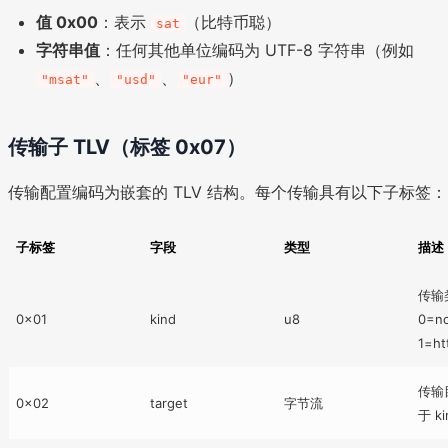
值 0x00
：表示
（比特币聪）
sat
字符串值
：任何其他单位编码为 UTF-8 字符串（例如
、
、
）
"msat"
"usd"
"eur"
传输子 TLV（标签 0x07）
传输配置编码为嵌套的 TLV 结构。每个传输具有以下子标签：
子标签
字段
类型
描述
传输
0x01
kind
u8
0=n
1=ht
传输
0x02
target
字节流
于 k