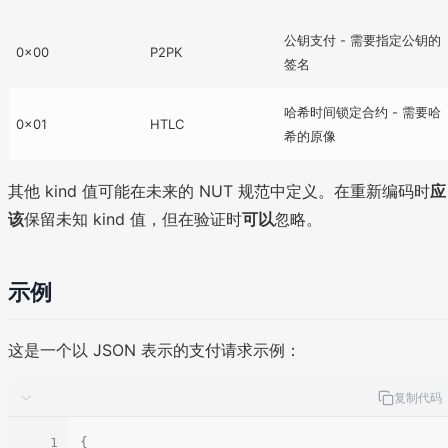
公钥支付 - 需要指定公钥的
0x00
P2PK
签名
哈希时间锁定合约 - 需要哈
0x01
HTLC
希的原像
其他 kind 值可能在未来的 NUT 规范中定义。在重新编码时
应
该
保留未知 kind 值，但在验证时
可以
忽略。
示例
这是一个以 JSON 表示的支付请求示例：
复制代码
1
{