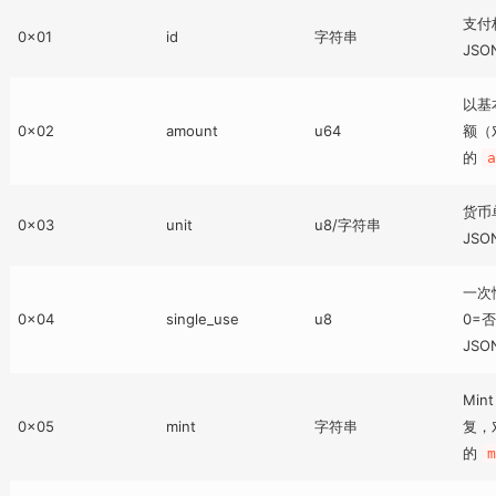
支付
0x01
id
字符串
JSO
以基
0x02
amount
u64
额（对
的
货币
0x03
unit
u8/字符串
JSO
一次
0x04
single_use
u8
0=
JSO
Min
0x05
mint
字符串
复，对
的