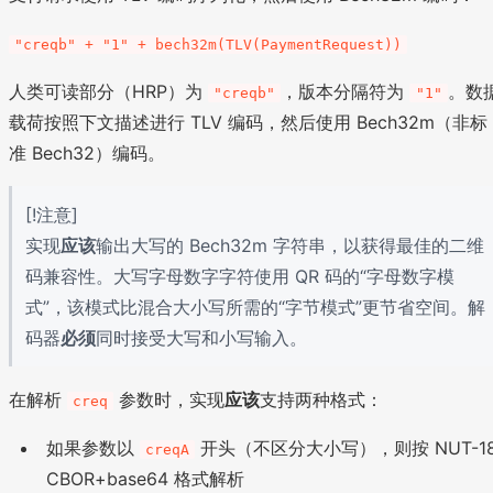
"creqb" + "1" + bech32m(TLV(PaymentRequest))
人类可读部分（HRP）为
，版本分隔符为
。数
"creqb"
"1"
载荷按照下文描述进行 TLV 编码，然后使用 Bech32m（非标
准 Bech32）编码。
[!注意]
实现
应该
输出大写的 Bech32m 字符串，以获得最佳的二维
码兼容性。大写字母数字字符使用 QR 码的“字母数字模
式”，该模式比混合大小写所需的“字节模式”更节省空间。解
码器
必须
同时接受大写和小写输入。
在解析
参数时，实现
应该
支持两种格式：
creq
如果参数以
开头（不区分大小写），则按 NUT-1
creqA
CBOR+base64 格式解析