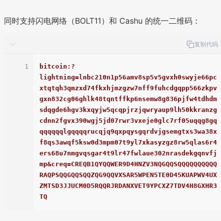
同时支持闪电网络（BOLT11）和 Cashu 的统一二维码：
复制代码
1
bitcoin:?
lightning=lnbc210n1p56amv8sp5v5gvxh0swyje66pc
xtqtqh3qmzxd74fkxhjmzgzw7nff9fuhcdgqpp566zkpv
gxn832cg06ghlk48tqntffkp6nsemw8g836pjfw4tdhdm
sdqgde6hgv3kxqyjw5qcqpjrzjqwryaup9lh50kkranzg
cdnn2fgvx390wgj5jd07rwr3vxeje0glc7rf05uqqg8gq
qqqqqqlgqqqqrucqjq9qxpqysgqrdvjgsemgtxs3wa38x
f8qs3awqf5ksw0d3mpm07t9yl7xkasyzgz8rw5qlas6r4
ers68u7nmgvqsgar4t9lr47fwlaue302nrasdekgqnvfj
mp&creq=CREQB1QYQQWER9D4HNZV3NQGQQSQQQQQQQQQQ
RAQPSQQGQQSQQZQG9QQVXSAR5WPEN5TE0D45KUAPWV4UX
ZMTSD3JJUCM0D5RQQRJRDANXVET9YPCXZ7TDV4H8GXHR3
TQ