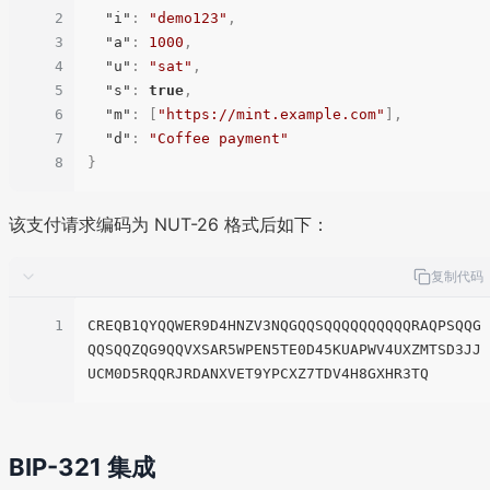
2
"i"
:
"demo123"
,
3
"a"
:
1000
,
4
"u"
:
"sat"
,
5
"s"
:
true
,
6
"m"
:
[
"https://mint.example.com"
]
,
7
"d"
:
"Coffee payment"
8
}
该支付请求编码为 NUT-26 格式后如下：
复制代码
1
CREQB1QYQQWER9D4HNZV3NQGQQSQQQQQQQQQQRAQPSQQG
QQSQQZQG9QQVXSAR5WPEN5TE0D45KUAPWV4UXZMTSD3JJ
BIP-321 集成