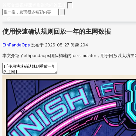
首页
文章
视频
课程
集训营
问答
工作
登录
使用快速确认规则回放一年的主网数据
EthPandaOps
发布于 2026-05-27
阅读 204
本文介绍了ethpandaops团队构建的fcr-simulator，用于回放以太坊主网