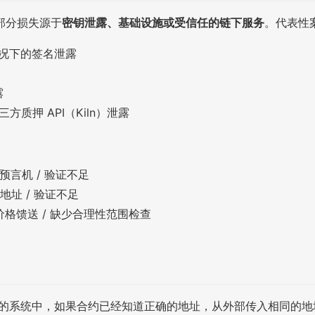
部分损失源于
密钥泄露、基础设施或受信任的链下服务
。代表性
短语情况下的签名泄露
露
第三方质押 API（Kiln）泄露
：
格预言机 / 验证不足
目标地址 / 验证不足
信价格馈送 / 缺少合理性范围检查
M 风格的系统中，如果合约已经知道正确的地址，从外部传入相同