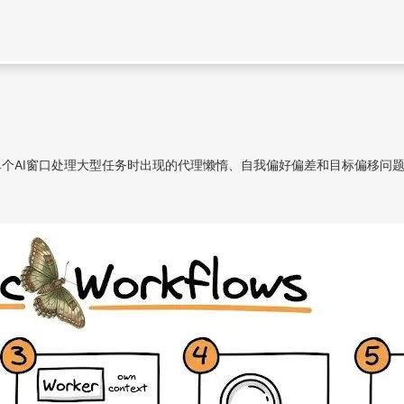
，解决了单个AI窗口处理大型任务时出现的代理懒惰、自我偏好偏差和目标偏移问