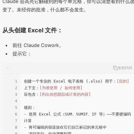
Claude 会高亮它触碰到的每个单元格，你可以清楚看到什么
变了。未经你的批准，什么都不会发生。
从头创建 Excel 文件：
前往 Claude Cowork。
提示它：
复制代码
1
创建一个专业的 Excel 电子表格 (.xlsx) 用于：
[目的]
2
上下文：
[为谁使用 / 如何使用]
3
应包含：
[列出你想跟踪或计算的内容]
4
5
规则：

6
- 使用 Excel 公式（SUM、SUMIF、IF 等）——不要硬编码
7
计算

8
- 将可编辑的假设放在它们自己标记的单元格中

9
- 冻结首行，自动调整列宽
