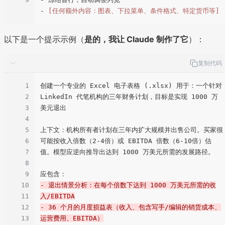
- 
[任何额外内容：图表、下拉菜单、条件格式、特定货币等]
以下是一个提示示例（
是的，我让 Claude 制作了它
）：
复制代码
1
创建一个专业的 Excel 电子表格 (.xlsx) 用于：一个针对 
2
LinkedIn 代笔机构的三年财务计划，目标是实现 1000 万
3
美元退出

4
5
上下文：机构所有者计划在三年内扩大规模并出售公司。买家很
6
可能按收入倍数（2-4倍）或 EBITDA 倍数（6-10倍）估
7
值。模型应逆向推导出达到 1000 万美元所需的发展路径。

8
9
10
- 退出情景分析：在每个倍数下达到 1000 万美元所需的收
11
入/EBITDA
12
- 36 个月的月度损益表（收入、包含写手/编辑的销货成本、
13
运营费用、EBITDA）