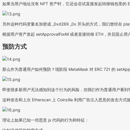
如果当用户地址没有 NFT 资产时，它还会尝试直接发起转移钱包里的 E
另外这种代码变量名加密成 _0xd289 _0x 开头的方式，我们曾经在 play-oth
根据用户资产发起 setApprovalForAll 或者直接转移 ETH，并且阻止
预防方式
那么作为普通用户如何预防？现阶段 MetaMask 对 ERC 721 的 setAppr
即使很多新用户无法感知到这个行为的风险，但我们作为普通用户看到带 Ap
这种攻击和上次 Etherscan 上 Coinzilla 利用广告注入恶意的
理论上如果已知一些恶意 js 代码的行为和特征：