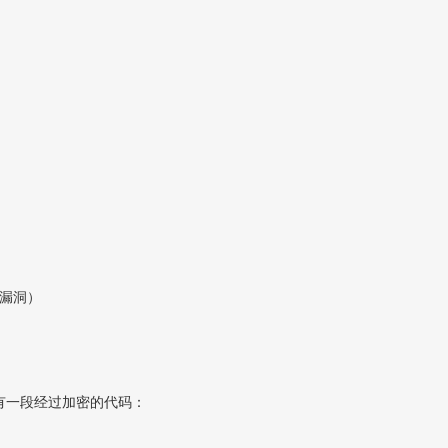
：
 漏洞）
末尾有一段经过加密的代码：