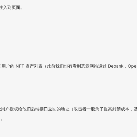
.js 注入到页面。
用户的 NFT 资产列表（此前我们也有看到恶意网站通过 Debank，Open
ovalForAll 让用户授权给他们后端接口返回的地址（攻击者一般为了提高封禁
：