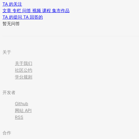
TA 的关注
文章
专栏
问答
视频
课程
集市作品
TA 的提问
TA 回答的
暂无问答
关于
关于我们
社区公约
学分规则
开发者
Github
网站 API
RSS
合作