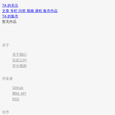
TA 的关注
文章
专栏
问答
视频
课程
集市作品
TA 的集市
暂无作品
关于
关于我们
社区公约
学分规则
开发者
Github
网站 API
RSS
合作