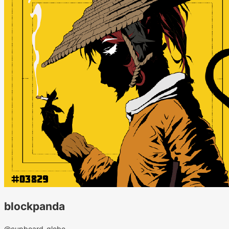
blockpanda
@cupboard_globe