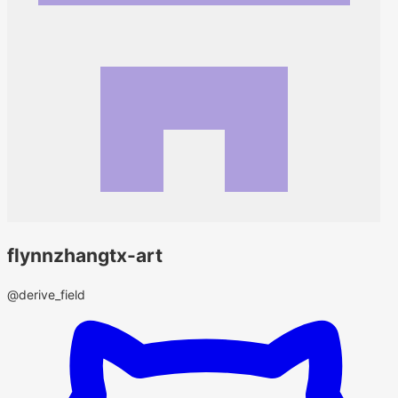
flynnzhangtx-art
@derive_field