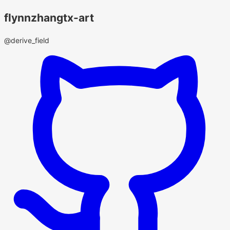
flynnzhangtx-art
@derive_field