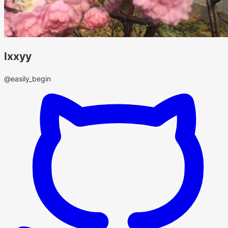
lxxyy
@easily_begin