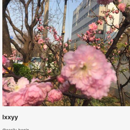
lxxyy
@easily_begin