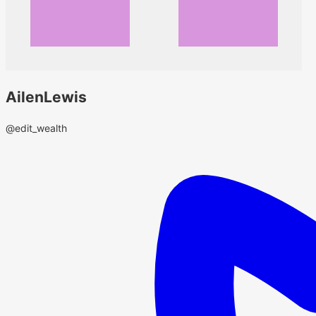
AilenLewis
@edit_wealth