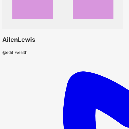
AilenLewis
@edit_wealth