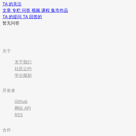
TA 的关注
文章
专栏
问答
视频
课程
集市作品
TA 的提问
TA 回答的
暂无问答
关于
关于我们
社区公约
学分规则
开发者
Github
网站 API
RSS
合作