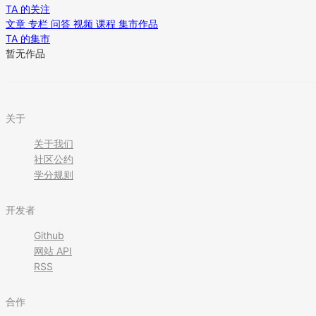
TA 的关注
文章
专栏
问答
视频
课程
集市作品
TA 的集市
暂无作品
关于
关于我们
社区公约
学分规则
开发者
Github
网站 API
RSS
合作