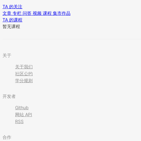
TA 的关注
文章
专栏
问答
视频
课程
集市作品
TA 的课程
暂无课程
关于
关于我们
社区公约
学分规则
开发者
Github
网站 API
RSS
合作