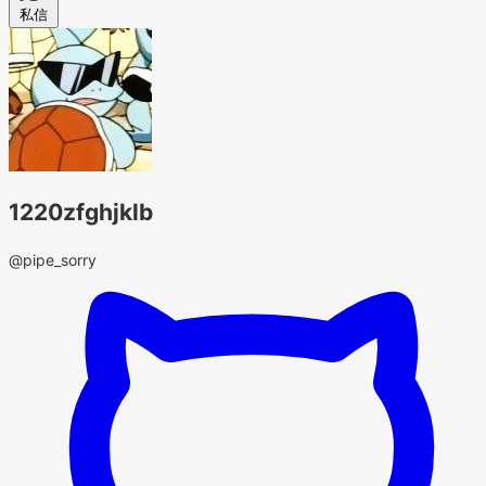
私信
1220zfghjklb
@pipe_sorry