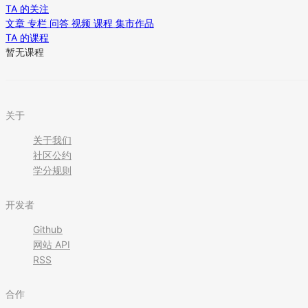
TA 的关注
文章
专栏
问答
视频
课程
集市作品
TA 的课程
暂无课程
关于
关于我们
社区公约
学分规则
开发者
Github
网站 API
RSS
合作