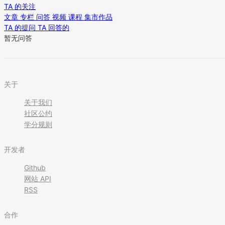
TA 的关注
文章
专栏
问答
视频
课程
集市作品
TA 的提问
TA 回答的
暂无问答
关于
关于我们
社区公约
学分规则
开发者
Github
网站 API
RSS
合作