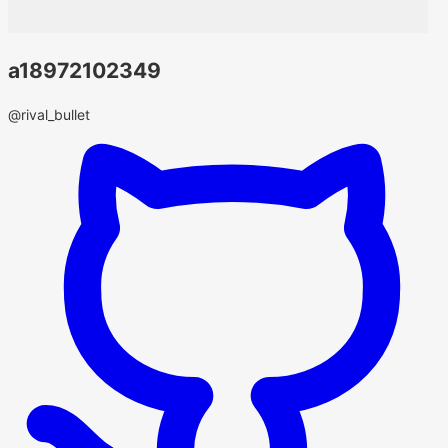
a18972102349
@rival_bullet