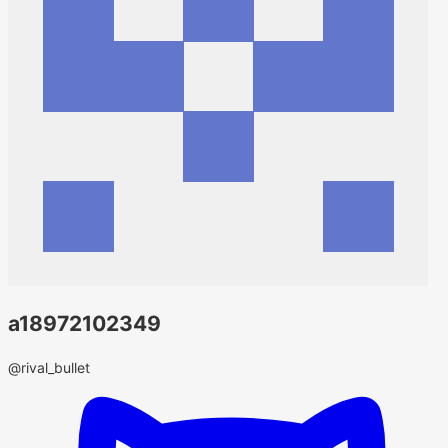
a18972102349
@rival_bullet