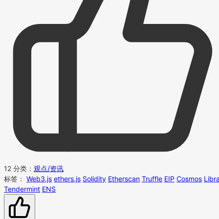
12
分类：
观点/资讯
标签：
Web3.js
ethers.js
Solidity
Etherscan
Truffle
EIP
Cosmos
Libr
Tendermint
ENS