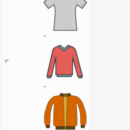
+
0°
+