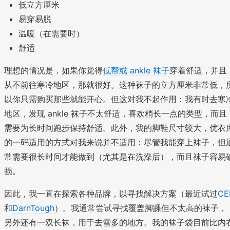
低立方厘米
易穿易脱
温暖（在需要时）
舒适
理想的情况是，如果你觉得
低帮或 ankle 袜子
穿着舒适，并且
从不前往寒冷地区，那就很好。这种袜子的立方厘米非常低，
以你只需购买那些就能开心。但这对我不起作用：我有时去寒
地区，发现 ankle 袜子不太舒适，喜欢稍长一点的类型，而且
需要为长时间跑步保持舒适。此外，我的脚鞋尺寸较大，优衣
的一码适用的方式对我来说并不适用：尽管我能穿上袜子，但
常需要很长时间才能做到（尤其是在洗澡后），而且袜子容易
损。
因此，我一直在探索各种品牌，以寻找解决方案（最近试过
CE
和
DarnTough
）。我通常尝试寻找覆盖脚踝但不太高的袜子，
另外还有一双长袜，用于去雪多的地方。我的袜子袋目前比内