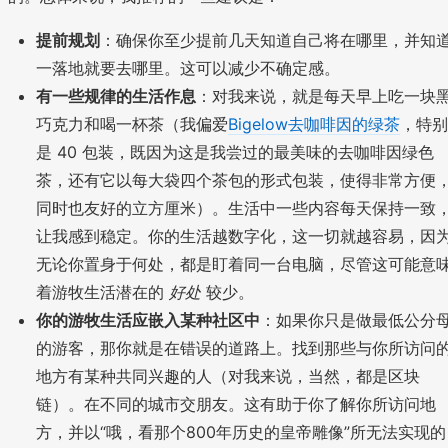
提前规划
：确保你至少提前几天知道自己将在哪里，并知
一落地就要去哪里。这可以减少不确定感。
有一些规律的生活作息
：对我来说，就是每天早上吃一块
巧克力和喝一杯茶（我偏爱
Bigelow去咖啡因的绿茶
，特别
是 40 包装，既因为这是我尝过的最美味的去咖啡因绿色
茶，还有它以每大袋四个茶包的形式包装，使得非常方便
同时也友好的立方厘米）。生活中一些内容每天保持一致
让我感到稳定。你的生活越数字化，这一切就越容易，因
无论你置身于何处，都是盯着同一台电脑，尽管这可能意
着游牧生活潜在的
好处
较少。
你的游牧生活应嵌入某种社区中
：如果你只是做最低公分
的游客，那你就是在错误的道路上。找到那些与你所访问
地方有某种共同兴趣的人（对我来说，当然，都是区块
链）。在不同的城市交朋友。这有助于你了解你所访问地
方，并以“哦，看那个800年历史的皇帝雕像”所无法实现的