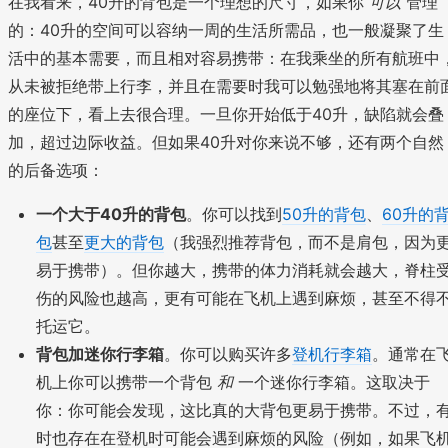
在我看来，40升的背包是一个理想的尺寸，如果你
可以
管理
的：40升的空间可以容纳一周的生活所需品，也一般凝聚了生
活中的基本需要，而且相对容易携带：在我乘坐的所有航班中
从未被拒绝带上行李，并且在需要时我可以勉强地将其塞在前
的座位下，看上去很合理。一旦你开始低于40升，缺陷就会叠
加，超过边际收益。但如果40升对你来说不够，还有两个自然
的后备选项：
一个大于40升的背包
。你可以找到
50升的背包
、
60升的
包
甚至
更大的背包
（我强烈推荐背包，而不是肩包，因为
易于携带）。但你越大，携带的体力消耗就会越大，脊柱
伤的风险也越高，更有可能在飞机上遇到麻烦，甚至不得
托运它。
背包加迷你行李箱
。你可以购买许多
登机行李箱
。通常在
机上你可以携带一个背包
和
一个迷你行李箱。这取决于
你：你可能会发现，这比真的大背包更易于携带。不过，
时也存在在登机时可能会遇到麻烦的风险（例如，如果飞