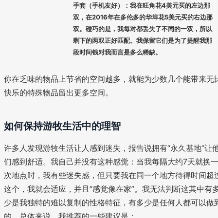
手套（手机友好）：我在旺角花4美元买的左边那
双，在2016年在多伦多的华埠花5美元买的右边那
双。碰巧的是，我每对都丢失了不同的一双，所以
剩下的两双正好匹配。我保留它们是为了提醒我那
段时间钱对我而言是多么稀缺。
你在乏味的物品上节省的空间越多，就能为少数几个能带来无
快乐的特殊物品留出更多空间。
如何保持游牧生活中的理智
许多人发现游牧生活让人感到迷失，报告说拥有“永久基地”让
们感到舒适。我自己并没有这种感觉：当我每隔大约7天就换
次地点时，我有些迷失感，但只要我在同一个地方待得时间超
这个，我就会适应，并且“感觉像在家”。我无法判断这其中有
少是我独特的难以复制的性格特征，有多少是任何人都可以做
的。总体来说，我推荐的一些建议是：