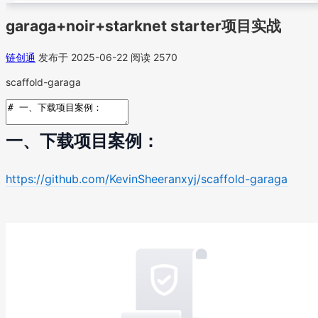
garaga+noir+starknet starter项目实战
链创通
发布于 2025-06-22
阅读 2570
scaffold-garaga
一、下载项目案例：
https://github.com/KevinSheeranxyj/scaffold-garaga