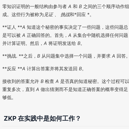
零知识证明的一般结构由参与者
A
和
B
之间的三个顺序动作
成。这些行为被称为
见证
、
挑战
和*回应 *。
**证人 **
A
知道这个秘密的事实决定了一些问题，这些问题总
是可以被
A
正确回答的。首先，
A
从集合中随机选择任何问题
并计算证明。然后，
A
将证明发送给
B
。
**挑战. **之后，
B
从问题集中选择一个问题，并要求
A
回答
**反应 **
A
计算出答案并将其发送回
B
。
接收到的答案允许
B
检查
A
是否真的知道秘密。这个过程可
重复多次，直到
A
做出猜测而不是知道正确答案的概率变得足
够低。
ZKP 在实践中是如何工作？